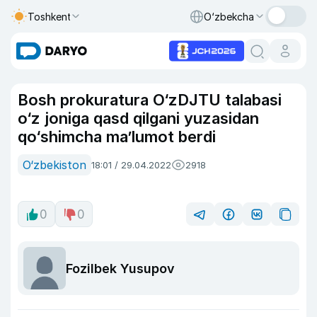
Toshkent
O‘zbekcha
Bosh prokuratura O‘zDJTU talabasi
o‘z joniga qasd qilgani yuzasidan
qo‘shimcha ma’lumot berdi
O‘zbekiston
18:01 / 29.04.2022
2918
0
0
Fozilbek Yusupov