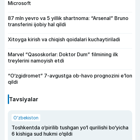
Microsoft
87 mln yevro va 5 yillik shartnoma: “Arsenal” Bruno
transferini ijobiy hal qildi
Xitoyga kirish va chiqish qoidalari kuchaytiriladi
Marvel “Qasoskorlar: Doktor Dum” filmining ilk
treylerini namoyish etdi
“O‘zgidromet” 7-avgustga ob-havo prognozini e’lon
qildi
Tavsiyalar
O‘zbekiston
Toshkentda o‘pirilib tushgan yo‘l qurilishi bo‘yicha
6 kishiga sud hukmi o‘qildi