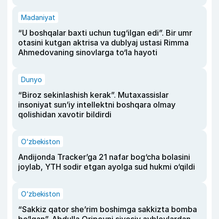
Madaniyat
“U boshqalar baxti uchun tug‘ilgan edi”. Bir umr
otasini kutgan aktrisa va dublyaj ustasi Rimma
Ahmedovaning sinovlarga to‘la hayoti
Dunyo
“Biroz sekinlashish kerak”. Mutaxassislar
insoniyat sun’iy intellektni boshqara olmay
qolishidan xavotir bildirdi
O‘zbekiston
Andijonda Tracker’ga 21 nafar bog‘cha bolasini
joylab, YTH sodir etgan ayolga sud hukmi o‘qildi
O‘zbekiston
“Sakkiz qator she’rim boshimga sakkizta bomba