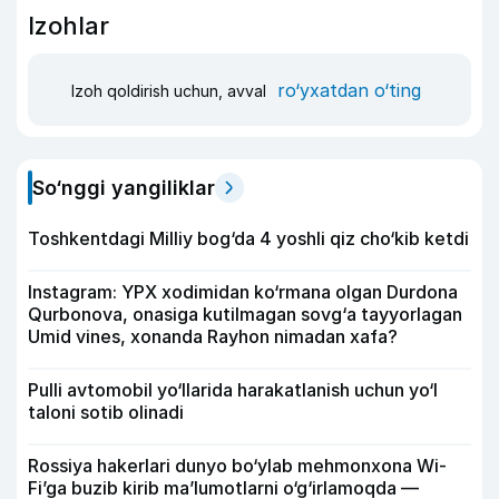
Izohlar
ro‘yxatdan o‘ting
Izoh qoldirish uchun, avval
So‘nggi yangiliklar
Toshkentdagi Milliy bog‘da 4 yoshli qiz cho‘kib ketdi
Instagram: YPX xodimidan ko‘rmana olgan Durdona
Qurbonova, onasiga kutilmagan sovg‘a tayyorlagan
Umid vines, xonanda Rayhon nimadan xafa?
Pulli avtomobil yo‘llarida harakatlanish uchun yo‘l
taloni sotib olinadi
Rossiya hakerlari dunyo bo‘ylab mehmonxona Wi-
Fi’ga buzib kirib ma’lumotlarni o‘g‘irlamoqda —