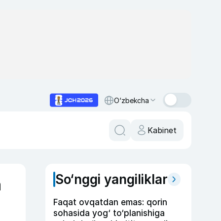
O‘zbekcha
Kabinet
So‘nggi yangiliklar
a
Faqat ovqatdan emas: qorin
sohasida yog‘ to‘planishiga