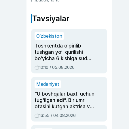
qonunni ma’qulladi
Tavsiyalar
O‘zbekiston
Toshkentda o‘pirilib
tushgan yo‘l qurilishi
bo‘yicha 6 kishiga sud
hukmi o‘qildi
10:10 / 05.08.2026
Madaniyat
“U boshqalar baxti uchun
tug‘ilgan edi”. Bir umr
otasini kutgan aktrisa va
dublyaj ustasi Rimma
13:55 / 04.08.2026
Ahmedovaning
sinovlarga to‘la hayoti