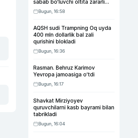
sabab bo‘luvchi oltita zararli
odat
Bugun, 16:58
AQSH sudi Trampning Oq uyda
400 mln dollarlik bal zali
qurishini blokladi
Bugun, 16:36
Rasman. Behruz Karimov
Yevropa jamoasiga o‘tdi
Bugun, 16:17
Shavkat Mirziyoyev
quruvchilarni kasb bayrami bilan
tabrikladi
Bugun, 16:04