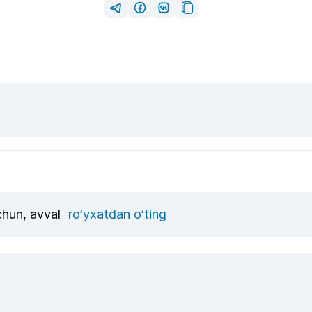
uchun, avval
ro‘yxatdan o‘ting