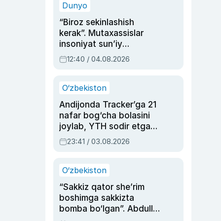
Dunyo
“Biroz sekinlashish
kerak”. Mutaxassislar
insoniyat sun’iy
intellektni boshqara
12:40 / 04.08.2026
olmay qolishidan xavotir
bildirdi
O‘zbekiston
Andijonda Tracker’ga 21
nafar bog‘cha bolasini
joylab, YTH sodir etgan
ayolga sud hukmi o‘qildi
23:41 / 03.08.2026
O‘zbekiston
“Sakkiz qator she’rim
boshimga sakkizta
bomba bo‘lgan”. Abdulla
Oripovni siyosiy