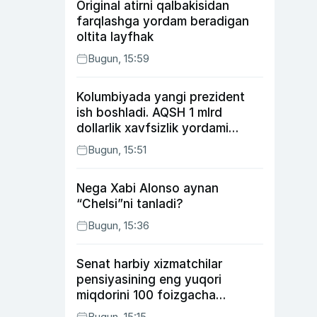
Original atirni qalbakisidan
farqlashga yordam beradigan
oltita layfhak
Bugun, 15:59
Kolumbiyada yangi prezident
ish boshladi. AQSH 1 mlrd
dollarlik xavfsizlik yordami
bermoqchi
Bugun, 15:51
Nega Xabi Alonso aynan
“Chelsi”ni tanladi?
Bugun, 15:36
Senat harbiy xizmatchilar
pensiyasining eng yuqori
miqdorini 100 foizgacha
oshirishni nazarda tutuvchi
Bugun, 15:15