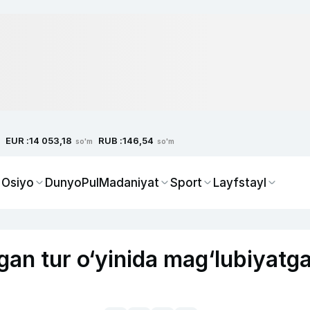
EUR :
RUB :
14 053,18
146,54
so'm
so'm
 Osiyo
Dunyo
Pul
Madaniyat
Sport
Layfstayl
lgan tur o‘yinida mag‘lubiyatg