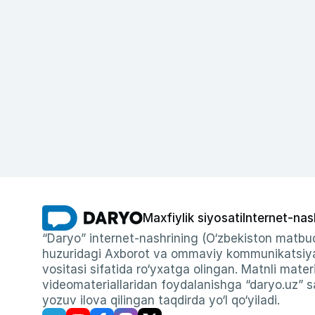
Maxfiylik siyosati
Internet-nas
“Daryo” internet-nashrining (O‘zbekiston matbuo
huzuridagi Axborot va ommaviy kommunikatsiyal
vositasi sifatida ro‘yxatga olingan. Matnli materi
videomateriallaridan foydalanishga “daryo.uz” sa
yozuv ilova qilingan taqdirda yo‘l qo‘yiladi.