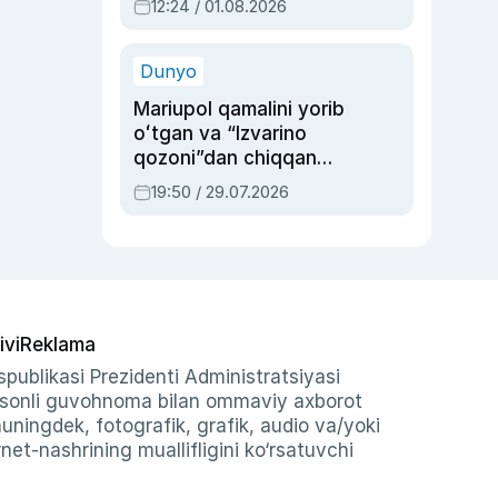
12:24 / 01.08.2026
ayblovlardan asrab
qolgan voqea
Dunyo
Mariupol qamalini yorib
oʻtgan va “Izvarino
qozoni”dan chiqqan
qahramon — Ukraina
19:50 / 29.07.2026
armiyasi bosh
qoʻmondoni Drapatiy
haqida
ivi
Reklama
publikasi Prezidenti Administratsiyasi
-sonli guvohnoma bilan ommaviy axborot
shuningdek, fotografik, grafik, audio va/yoki
et-nashrining muallifligini ko‘rsatuvchi