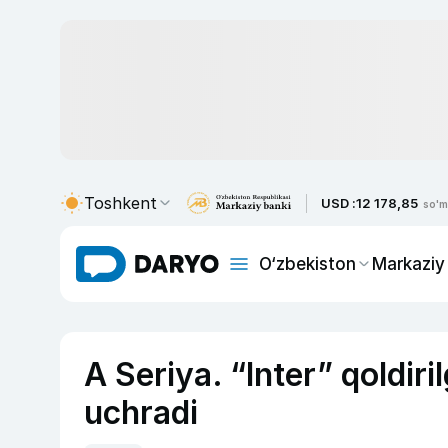
Toshkent
USD :
12 178,85
so'm
O‘zbekiston
Markaziy
A Seriya. “Inter” qoldiri
uchradi