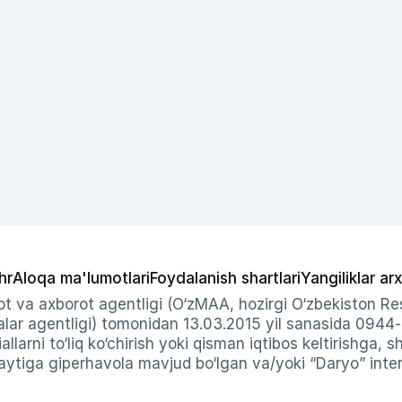
hr
Aloqa ma'lumotlari
Foydalanish shartlari
Yangiliklar arx
t va axborot agentligi (O‘zMAA, hozirgi O‘zbekiston Res
ar agentligi) tomonidan 13.03.2015 yil sanasida 0944
allarni to‘liq ko‘chirish yoki qisman iqtibos keltirishga, 
ytiga giperhavola mavjud bo‘lgan va/yoki “Daryo” intern