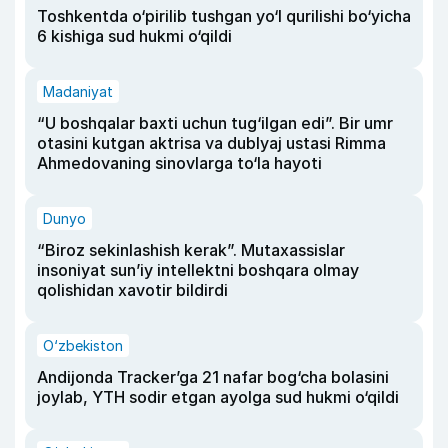
Toshkentda o‘pirilib tushgan yo‘l qurilishi bo‘yicha
6 kishiga sud hukmi o‘qildi
Madaniyat
“U boshqalar baxti uchun tug‘ilgan edi”. Bir umr
otasini kutgan aktrisa va dublyaj ustasi Rimma
Ahmedovaning sinovlarga to‘la hayoti
Dunyo
“Biroz sekinlashish kerak”. Mutaxassislar
insoniyat sun’iy intellektni boshqara olmay
qolishidan xavotir bildirdi
O‘zbekiston
Andijonda Tracker’ga 21 nafar bog‘cha bolasini
joylab, YTH sodir etgan ayolga sud hukmi o‘qildi