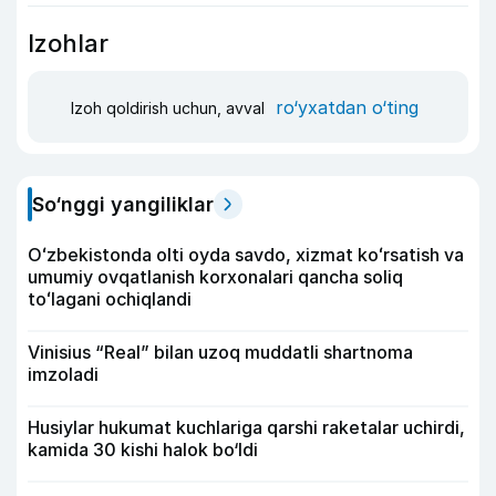
Izohlar
ro‘yxatdan o‘ting
Izoh qoldirish uchun, avval
So‘nggi yangiliklar
Oʻzbekistonda olti oyda savdo, xizmat koʻrsatish va
umumiy ovqatlanish korxonalari qancha soliq
toʻlagani ochiqlandi
Vinisius “Real” bilan uzoq muddatli shartnoma
imzoladi
Husiylar hukumat kuchlariga qarshi raketalar uchirdi,
kamida 30 kishi halok bo‘ldi