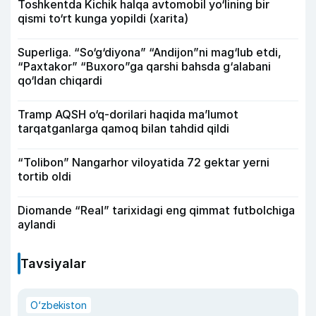
Toshkentda Kichik halqa avtomobil yo‘lining bir
qismi to‘rt kunga yopildi (xarita)
Superliga. “So‘g‘diyona” “Andijon”ni mag‘lub etdi,
“Paxtakor” “Buxoro”ga qarshi bahsda g‘alabani
qo‘ldan chiqardi
Tramp AQSH o‘q-dorilari haqida ma’lumot
tarqatganlarga qamoq bilan tahdid qildi
“Tolibon” Nangarhor viloyatida 72 gektar yerni
tortib oldi
Diomande “Real” tarixidagi eng qimmat futbolchiga
aylandi
Tavsiyalar
O‘zbekiston