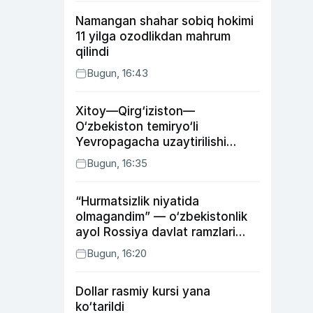
Namangan shahar sobiq hokimi
11 yilga ozodlikdan mahrum
qilindi
Bugun, 16:43
Xitoy—Qirg‘iziston—
O‘zbekiston temiryo‘li
Yevropagacha uzaytirilishi
mumkin
Bugun, 16:35
“Hurmatsizlik niyatida
olmagandim” — o‘zbekistonlik
ayol Rossiya davlat ramzlari
tushirilgan poyandoz haqida
Bugun, 16:20
Dollar rasmiy kursi yana
ko‘tarildi