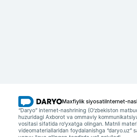
Maxfiylik siyosati
Internet-nas
“Daryo” internet-nashrining (O‘zbekiston matbuo
huzuridagi Axborot va ommaviy kommunikatsiyal
vositasi sifatida ro‘yxatga olingan. Matnli materi
videomateriallaridan foydalanishga “daryo.uz” sa