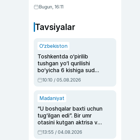
Bugun, 16:11
Tavsiyalar
O‘zbekiston
Toshkentda o‘pirilib
tushgan yo‘l qurilishi
bo‘yicha 6 kishiga sud
hukmi o‘qildi
10:10 / 05.08.2026
Madaniyat
“U boshqalar baxti uchun
tug‘ilgan edi”. Bir umr
otasini kutgan aktrisa va
dublyaj ustasi Rimma
13:55 / 04.08.2026
Ahmedovaning