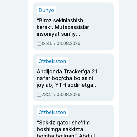
sinovlarga to‘la hayoti
Dunyo
“Biroz sekinlashish
kerak”. Mutaxassislar
insoniyat sun’iy
intellektni boshqara
12:40 / 04.08.2026
olmay qolishidan xavotir
bildirdi
O‘zbekiston
Andijonda Tracker’ga 21
nafar bog‘cha bolasini
joylab, YTH sodir etgan
ayolga sud hukmi o‘qildi
23:41 / 03.08.2026
O‘zbekiston
“Sakkiz qator she’rim
boshimga sakkizta
bomba bo‘lgan”. Abdulla