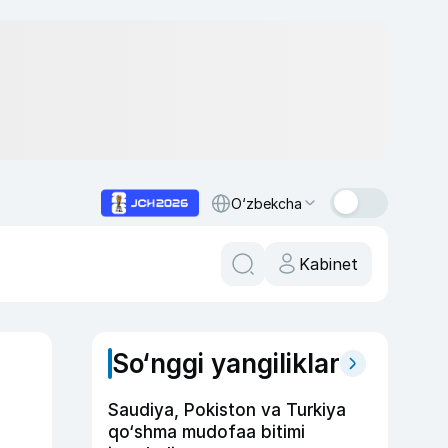
O‘zbekcha
Kabinet
So‘nggi yangiliklar
Saudiya, Pokiston va Turkiya
qo‘shma mudofaa bitimi