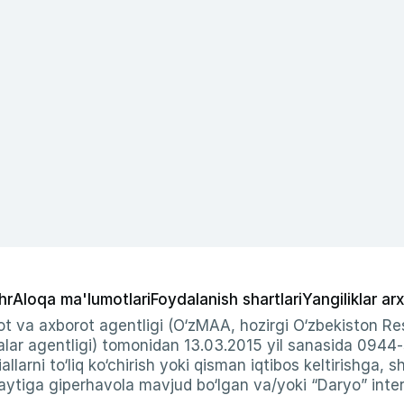
hr
Aloqa ma'lumotlari
Foydalanish shartlari
Yangiliklar arx
t va axborot agentligi (O‘zMAA, hozirgi O‘zbekiston Res
ar agentligi) tomonidan 13.03.2015 yil sanasida 0944
allarni to‘liq ko‘chirish yoki qisman iqtibos keltirishga, 
ytiga giperhavola mavjud bo‘lgan va/yoki “Daryo” intern