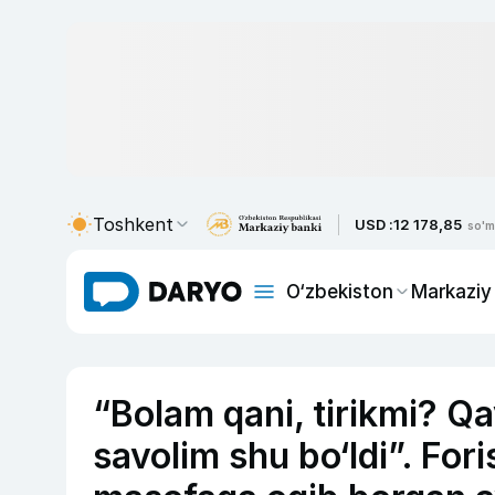
Toshkent
USD :
12 178,85
so'm
O‘zbekiston
Markaziy
“Bolam qani, tirikmi? Q
savolim shu bo‘ldi”. For