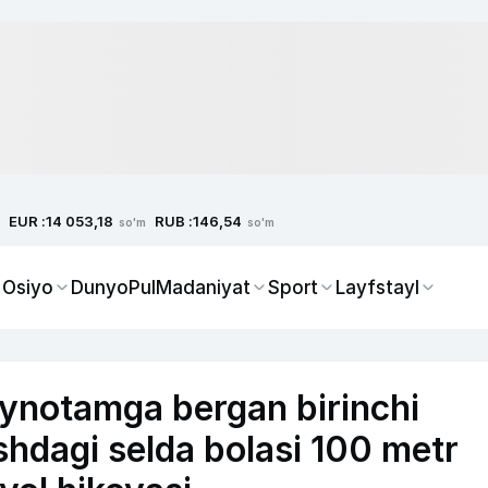
EUR :
RUB :
14 053,18
146,54
so'm
so'm
 Osiyo
Dunyo
Pul
Madaniyat
Sport
Layfstayl
aynotamga bergan birinchi
ishdagi selda bolasi 100 metr