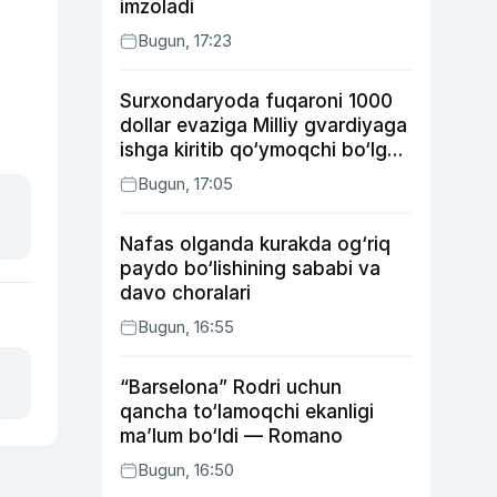
imzoladi
Bugun, 17:23
Surxondaryoda fuqaroni 1000
dollar evaziga Milliy gvardiyaga
ishga kiritib qo‘ymoqchi bo‘lgan
shaxs ushlandi
Bugun, 17:05
Nafas olganda kurakda og‘riq
paydo bo‘lishining sababi va
davo choralari
Bugun, 16:55
“Barselona” Rodri uchun
qancha to‘lamoqchi ekanligi
ma’lum bo‘ldi — Romano
Bugun, 16:50