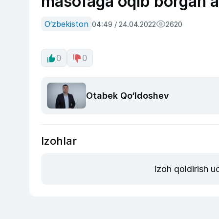
masofaga oqib borgan a
O‘zbekiston
04:49 / 24.04.2022
2620
0
0
Otabek Qo‘ldoshev
Izohlar
Izoh qoldirish 