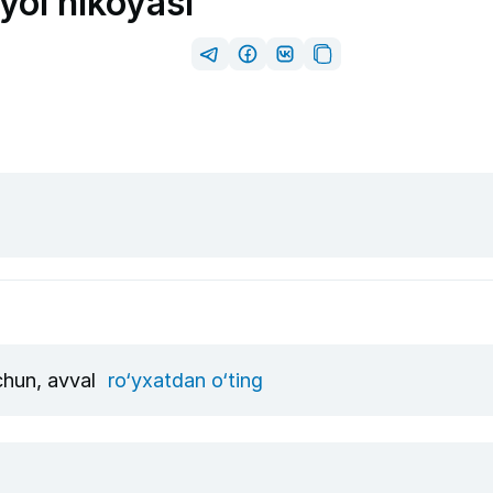
yol hikoyasi
uchun, avval
ro‘yxatdan o‘ting