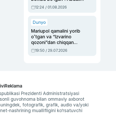
Oripovni siyosiy
12:24 / 01.08.2026
ayblovlardan asrab
qolgan voqea
Dunyo
Mariupol qamalini yorib
oʻtgan va “Izvarino
qozoni”dan chiqqan
qahramon — Ukraina
19:50 / 29.07.2026
armiyasi bosh
qoʻmondoni Drapatiy
haqida
ivi
Reklama
publikasi Prezidenti Administratsiyasi
-sonli guvohnoma bilan ommaviy axborot
shuningdek, fotografik, grafik, audio va/yoki
et-nashrining muallifligini ko‘rsatuvchi