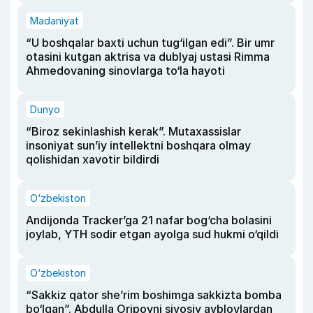
Madaniyat
“U boshqalar baxti uchun tug‘ilgan edi”. Bir umr
otasini kutgan aktrisa va dublyaj ustasi Rimma
Ahmedovaning sinovlarga to‘la hayoti
Dunyo
“Biroz sekinlashish kerak”. Mutaxassislar
insoniyat sun’iy intellektni boshqara olmay
qolishidan xavotir bildirdi
O‘zbekiston
Andijonda Tracker’ga 21 nafar bog‘cha bolasini
joylab, YTH sodir etgan ayolga sud hukmi o‘qildi
O‘zbekiston
“Sakkiz qator she’rim boshimga sakkizta bomba
bo‘lgan”. Abdulla Oripovni siyosiy ayblovlardan