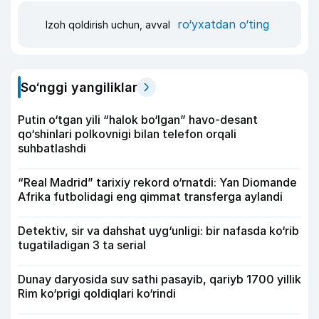
ro‘yxatdan o‘ting
Izoh qoldirish uchun, avval
So‘nggi yangiliklar
Putin o‘tgan yili “halok bo‘lgan” havo-desant
qo‘shinlari polkovnigi bilan telefon orqali
suhbatlashdi
“Real Madrid” tarixiy rekord o‘rnatdi: Yan Diomande
Afrika futbolidagi eng qimmat transferga aylandi
Detektiv, sir va dahshat uyg‘unligi: bir nafasda ko‘rib
tugatiladigan 3 ta serial
Dunay daryosida suv sathi pasayib, qariyb 1700 yillik
Rim ko‘prigi qoldiqlari ko‘rindi