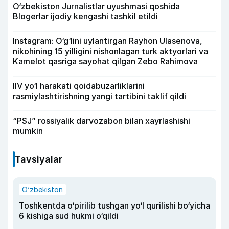
O‘zbekiston Jurnalistlar uyushmasi qoshida
Blogerlar ijodiy kengashi tashkil etildi
Instagram: O‘g‘lini uylantirgan Rayhon Ulasenova,
nikohining 15 yilligini nishonlagan turk aktyorlari va
Kamelot qasriga sayohat qilgan Zebo Rahimova
IIV yo‘l harakati qoidabuzarliklarini
rasmiylashtirishning yangi tartibini taklif qildi
“PSJ” rossiyalik darvozabon bilan xayrlashishi
mumkin
Tavsiyalar
O‘zbekiston
Toshkentda o‘pirilib tushgan yo‘l qurilishi bo‘yicha
6 kishiga sud hukmi o‘qildi