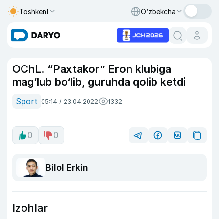
Toshkent
O‘zbekcha
OChL. “Paxtakor” Eron klubiga
mag‘lub bo‘lib, guruhda qolib ketdi
Sport
05:14 / 23.04.2022
1332
0
0
Bilol Erkin
Izohlar