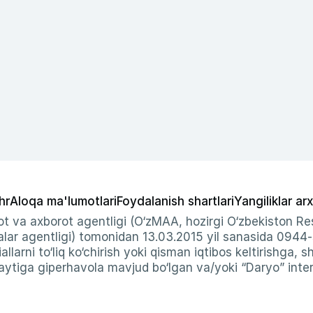
hr
Aloqa ma'lumotlari
Foydalanish shartlari
Yangiliklar arx
t va axborot agentligi (O‘zMAA, hozirgi O‘zbekiston Res
ar agentligi) tomonidan 13.03.2015 yil sanasida 0944
allarni to‘liq ko‘chirish yoki qisman iqtibos keltirishga, 
ytiga giperhavola mavjud bo‘lgan va/yoki “Daryo” intern