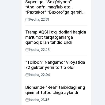
Superliga. “So‘g‘diyona”
“Andijon”ni mag‘lub etdi,
“Paxtakor” “Buxoro”ga qarshi
bahsda g‘alabani qo‘ldan
Kecha, 22:31
chiqardi
Tramp AQSH o‘q-dorilari haqida
ma’lumot tarqatganlarga
qamoq bilan tahdid qildi
Kecha, 22:28
“Tolibon” Nangarhor viloyatida
72 gektar yerni tortib oldi
Kecha, 22:04
Diomande “Real” tarixidagi eng
qimmat futbolchiga aylandi
Kecha, 21:45