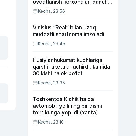
ovqatlanish korxonalari qancha
soliq toʻlagani ochiqlandi
Kecha, 23:56
Vinisius “Real” bilan uzoq
muddatli shartnoma imzoladi
Kecha, 23:45
Husiylar hukumat kuchlariga
qarshi raketalar uchirdi, kamida
30 kishi halok bo‘ldi
Kecha, 23:35
Toshkentda Kichik halqa
avtomobil yo‘lining bir qismi
to‘rt kunga yopildi (xarita)
Kecha, 23:10