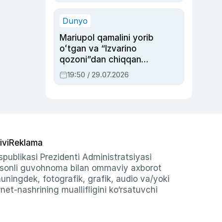
qolgan voqea
Dunyo
Mariupol qamalini yorib
oʻtgan va “Izvarino
qozoni”dan chiqqan
qahramon — Ukraina
19:50 / 29.07.2026
armiyasi bosh
qoʻmondoni Drapatiy
haqida
ivi
Reklama
publikasi Prezidenti Administratsiyasi
-sonli guvohnoma bilan ommaviy axborot
shuningdek, fotografik, grafik, audio va/yoki
et-nashrining muallifligini ko‘rsatuvchi