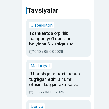
Tavsiyalar
O‘zbekiston
Toshkentda o‘pirilib
tushgan yo‘l qurilishi
bo‘yicha 6 kishiga sud
hukmi o‘qildi
10:10 / 05.08.2026
Madaniyat
“U boshqalar baxti uchun
tug‘ilgan edi”. Bir umr
otasini kutgan aktrisa va
dublyaj ustasi Rimma
13:55 / 04.08.2026
Ahmedovaning
sinovlarga to‘la hayoti
Dunyo