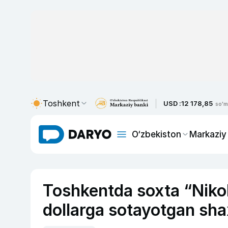
Toshkent
USD :
12 178,85
so'm
O‘zbekiston
Markaziy
Toshkentda soxta “Nikol
dollarga sotayotgan sha