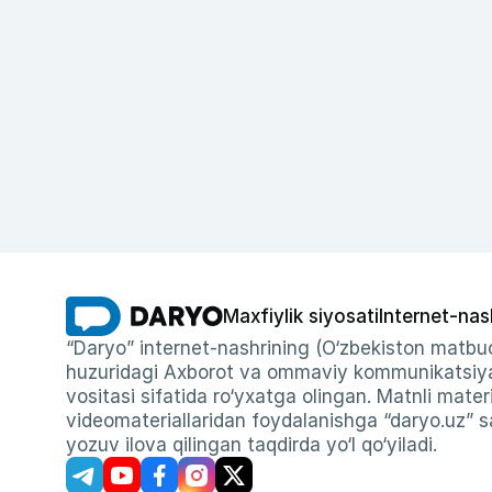
Maxfiylik siyosati
Internet-nas
“Daryo” internet-nashrining (O‘zbekiston matbuo
huzuridagi Axborot va ommaviy kommunikatsiyal
vositasi sifatida ro‘yxatga olingan. Matnli materi
videomateriallaridan foydalanishga “daryo.uz” sa
yozuv ilova qilingan taqdirda yo‘l qo‘yiladi.