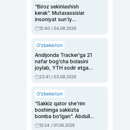
“Biroz sekinlashish
kerak”. Mutaxassislar
insoniyat sun’iy
intellektni boshqara
12:40 / 04.08.2026
olmay qolishidan xavotir
bildirdi
O‘zbekiston
Andijonda Tracker’ga 21
nafar bog‘cha bolasini
joylab, YTH sodir etgan
ayolga sud hukmi o‘qildi
23:41 / 03.08.2026
O‘zbekiston
“Sakkiz qator she’rim
boshimga sakkizta
bomba bo‘lgan”. Abdulla
Oripovni siyosiy
12:24 / 01.08.2026
ayblovlardan asrab