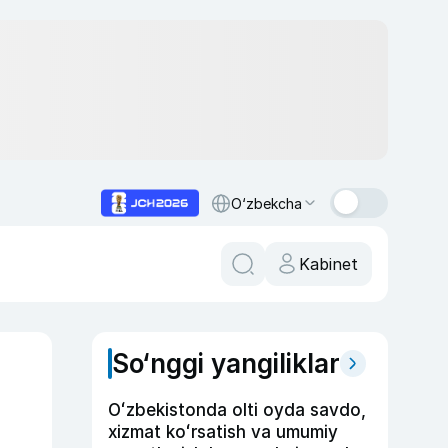
O‘zbekcha
Kabinet
So‘nggi yangiliklar
Oʻzbekistonda olti oyda savdo,
xizmat koʻrsatish va umumiy