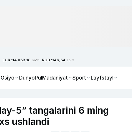
EUR :
RUB :
14 053,18
146,54
so'm
so'm
 Osiyo
Dunyo
Pul
Madaniyat
Sport
Layfstayl
ay-5” tangalarini 6 ming
xs ushlandi