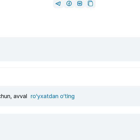
uchun, avval
ro‘yxatdan o‘ting