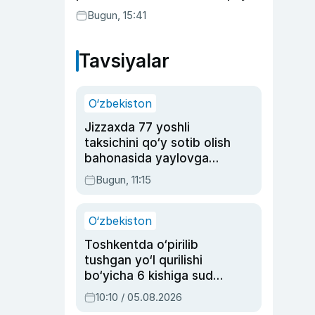
Bugun, 15:41
Tavsiyalar
O‘zbekiston
Jizzaxda 77 yoshli
taksichini qo‘y sotib olish
bahonasida yaylovga
olib borib o‘ldirgan yigit
Bugun, 11:15
20 yilga qamaldi
O‘zbekiston
Toshkentda o‘pirilib
tushgan yo‘l qurilishi
bo‘yicha 6 kishiga sud
hukmi o‘qildi
10:10 / 05.08.2026