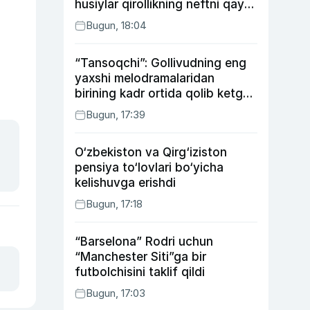
husiylar qirollikning neftni qayta
ishlash zavodiga hujum qildi
Bugun, 18:04
“Tansoqchi”: Gollivudning eng
yaxshi melodramalaridan
birining kadr ortida qolib ketgan
voqealari
Bugun, 17:39
O‘zbekiston va Qirg‘iziston
pensiya to‘lovlari bo‘yicha
kelishuvga erishdi
Bugun, 17:18
“Barselona” Rodri uchun
“Manchester Siti”ga bir
futbolchisini taklif qildi
Bugun, 17:03