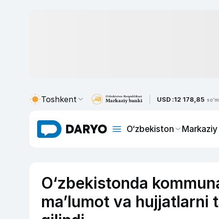
Toshkent
USD :
12 178,85
so'm
O‘zbekiston
Markaziy
O‘zbekistonda kommunal
ma’lumot va hujjatlarni t