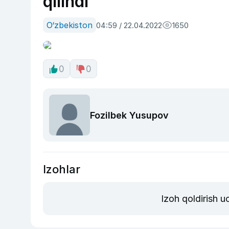
qilindi
O‘zbekiston
04:59 / 22.04.2022
1650
0
0
Fozilbek Yusupov
Izohlar
Izoh qoldirish 