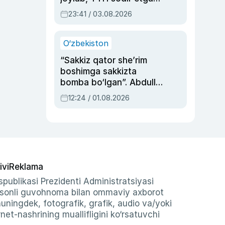
ayolga sud hukmi o‘qildi
23:41 / 03.08.2026
O‘zbekiston
“Sakkiz qator she’rim
boshimga sakkizta
bomba bo‘lgan”. Abdulla
Oripovni siyosiy
12:24 / 01.08.2026
ayblovlardan asrab
qolgan voqea
ivi
Reklama
publikasi Prezidenti Administratsiyasi
-sonli guvohnoma bilan ommaviy axborot
shuningdek, fotografik, grafik, audio va/yoki
et-nashrining muallifligini ko‘rsatuvchi