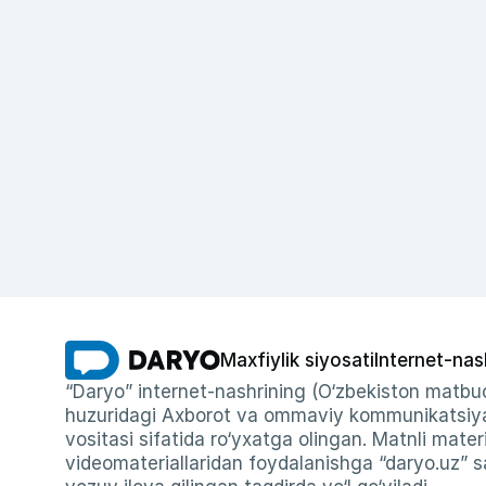
Maxfiylik siyosati
Internet-nas
“Daryo” internet-nashrining (O‘zbekiston matbuo
huzuridagi Axborot va ommaviy kommunikatsiyal
vositasi sifatida ro‘yxatga olingan. Matnli materi
videomateriallaridan foydalanishga “daryo.uz” sa