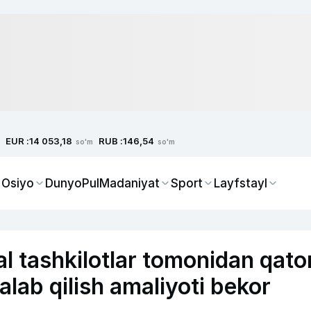
EUR :
RUB :
14 053,18
146,54
so'm
so'm
 Osiyo
Dunyo
Pul
Madaniyat
Sport
Layfstayl
 tashkilotlar tomonidan qato
alab qilish amaliyoti bekor