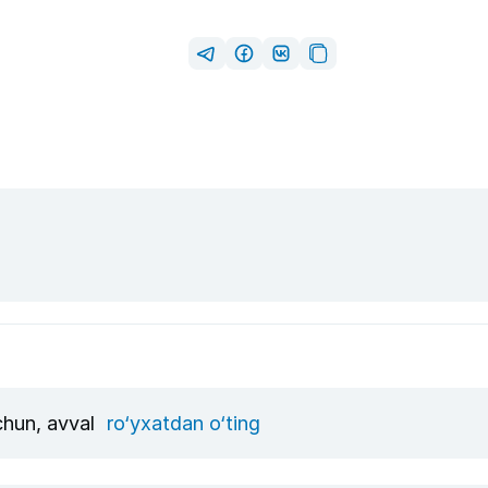
uchun, avval
ro‘yxatdan o‘ting