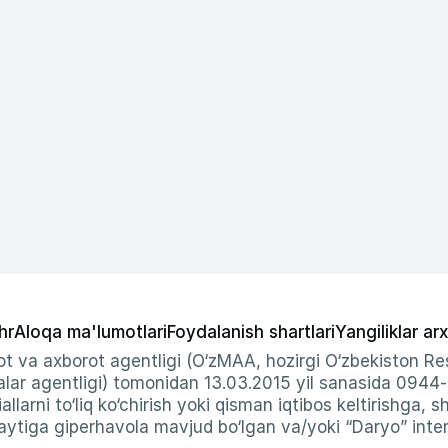
hr
Aloqa ma'lumotlari
Foydalanish shartlari
Yangiliklar arx
t va axborot agentligi (O‘zMAA, hozirgi O‘zbekiston Res
ar agentligi) tomonidan 13.03.2015 yil sanasida 0944
allarni to‘liq ko‘chirish yoki qisman iqtibos keltirishga, 
ytiga giperhavola mavjud bo‘lgan va/yoki “Daryo” intern