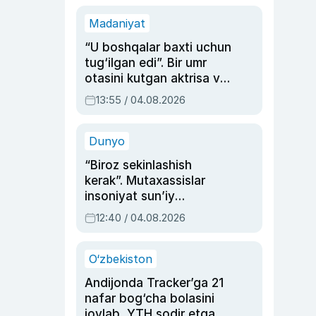
Madaniyat
“U boshqalar baxti uchun
tug‘ilgan edi”. Bir umr
otasini kutgan aktrisa va
dublyaj ustasi Rimma
13:55 / 04.08.2026
Ahmedovaning
sinovlarga to‘la hayoti
Dunyo
“Biroz sekinlashish
kerak”. Mutaxassislar
insoniyat sun’iy
intellektni boshqara
12:40 / 04.08.2026
olmay qolishidan xavotir
bildirdi
O‘zbekiston
Andijonda Tracker’ga 21
nafar bog‘cha bolasini
joylab, YTH sodir etgan