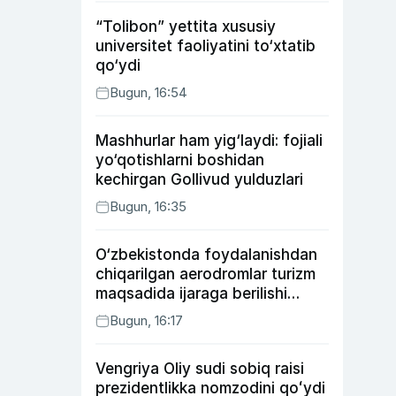
“Tolibon” yettita xususiy
universitet faoliyatini to‘xtatib
qo‘ydi
Bugun, 16:54
Mashhurlar ham yig‘laydi: fojiali
yo‘qotishlarni boshidan
kechirgan Gollivud yulduzlari
Bugun, 16:35
O‘zbekistonda foydalanishdan
chiqarilgan aerodromlar turizm
maqsadida ijaraga berilishi
mumkin
Bugun, 16:17
Vengriya Oliy sudi sobiq raisi
prezidentlikka nomzodini qoʻydi