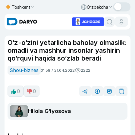
Toshkent
O‘zbekcha
O‘z-o‘zini yetarlicha baholay olmaslik:
omadli va mashhur insonlar yashirin
qo‘rquvi haqida so‘zlab beradi
Shou-biznes
01:58 / 21.04.2022
2222
0
0
Hilola G‘iyosova