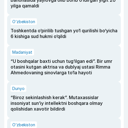
yilga qamaldi
O‘zbekiston
Toshkentda o‘pirilib tushgan yo‘l qurilishi bo‘yicha
6 kishiga sud hukmi o‘qildi
Madaniyat
“U boshqalar baxti uchun tug‘ilgan edi”. Bir umr
otasini kutgan aktrisa va dublyaj ustasi Rimma
Ahmedovaning sinovlarga to‘la hayoti
Dunyo
“Biroz sekinlashish kerak”. Mutaxassislar
insoniyat sun’iy intellektni boshqara olmay
qolishidan xavotir bildirdi
O‘zbekiston