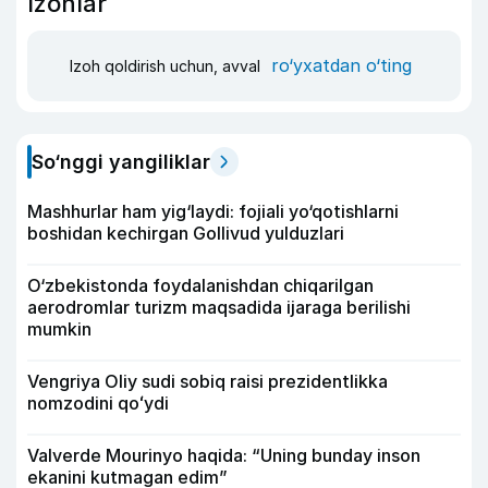
Izohlar
ro‘yxatdan o‘ting
Izoh qoldirish uchun, avval
So‘nggi yangiliklar
Mashhurlar ham yig‘laydi: fojiali yo‘qotishlarni
boshidan kechirgan Gollivud yulduzlari
O‘zbekistonda foydalanishdan chiqarilgan
aerodromlar turizm maqsadida ijaraga berilishi
mumkin
Vengriya Oliy sudi sobiq raisi prezidentlikka
nomzodini qoʻydi
Valverde Mourinyo haqida: “Uning bunday inson
ekanini kutmagan edim”