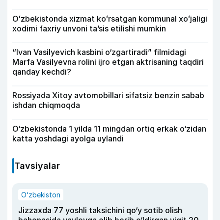
Oʻzbekistonda xizmat koʻrsatgan kommunal xoʻjaligi
xodimi faxriy unvoni taʼsis etilishi mumkin
“Ivan Vasilyevich kasbini o‘zgartiradi” filmidagi
Marfa Vasilyevna rolini ijro etgan aktrisaning taqdiri
qanday kechdi?
Rossiyada Xitoy avtomobillari sifatsiz benzin sabab
ishdan chiqmoqda
O‘zbekistonda 1 yilda 11 mingdan ortiq erkak o‘zidan
katta yoshdagi ayolga uylandi
Tavsiyalar
O‘zbekiston
Jizzaxda 77 yoshli taksichini qo‘y sotib olish
bahonasida yaylovga olib borib o‘ldirgan yigit 20