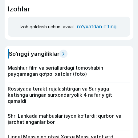
Izohlar
ro‘yxatdan o‘ting
Izoh qoldirish uchun, avval
So‘nggi yangiliklar
Mashhur film va seriallardagi tomoshabin
payqamagan qo‘pol xatolar (foto)
Rossiyada terakt rejalashtirgan va Suriyaga
ketishga uringan surxondaryolik 4 nafar yigit
qamaldi
Shri Lankada mahbuslar isyon ko‘tardi: qurbon va
jarohatlanganlar bor
Lionel Messining otasi Xorxe Messi vafot etdi