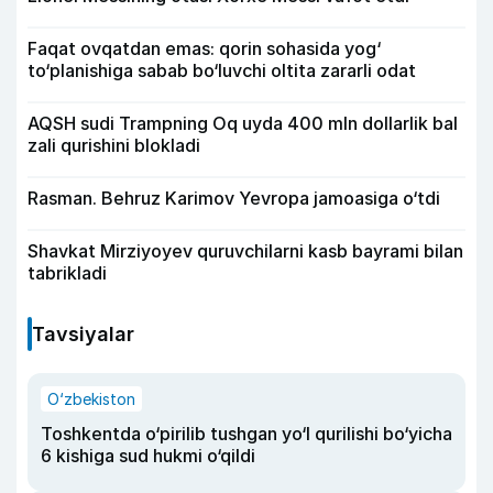
Faqat ovqatdan emas: qorin sohasida yog‘
to‘planishiga sabab bo‘luvchi oltita zararli odat
AQSH sudi Trampning Oq uyda 400 mln dollarlik bal
zali qurishini blokladi
Rasman. Behruz Karimov Yevropa jamoasiga o‘tdi
Shavkat Mirziyoyev quruvchilarni kasb bayrami bilan
tabrikladi
Tavsiyalar
O‘zbekiston
Toshkentda o‘pirilib tushgan yo‘l qurilishi bo‘yicha
6 kishiga sud hukmi o‘qildi