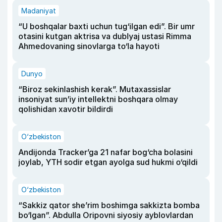
Madaniyat
“U boshqalar baxti uchun tug‘ilgan edi”. Bir umr
otasini kutgan aktrisa va dublyaj ustasi Rimma
Ahmedovaning sinovlarga to‘la hayoti
Dunyo
“Biroz sekinlashish kerak”. Mutaxassislar
insoniyat sun’iy intellektni boshqara olmay
qolishidan xavotir bildirdi
O‘zbekiston
Andijonda Tracker’ga 21 nafar bog‘cha bolasini
joylab, YTH sodir etgan ayolga sud hukmi o‘qildi
O‘zbekiston
“Sakkiz qator she’rim boshimga sakkizta bomba
bo‘lgan”. Abdulla Oripovni siyosiy ayblovlardan