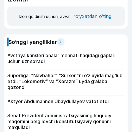
ro‘yxatdan o‘ting
Izoh qoldirish uchun, avval
So‘nggi yangiliklar
Avstriya kansleri onalar mehnati haqidagi gaplari
uchun uzr so‘radi
Superliga. “Navbahor” “Surxon”ni o‘z uyida mag‘lub
etdi, “Lokomotiv” va “Xorazm” uyda g‘alaba
qozondi
Aktyor Abdu­mannon Ubaydullayev vafot etdi
Senat Prezident administratsiyasining huquqiy
maqomini belgilovchi konstitutsiyaviy qonunni
ma’qulladi