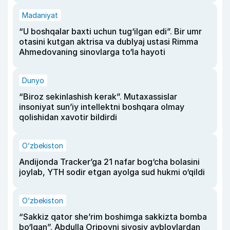
Madaniyat
“U boshqalar baxti uchun tug‘ilgan edi”. Bir umr
otasini kutgan aktrisa va dublyaj ustasi Rimma
Ahmedovaning sinovlarga to‘la hayoti
Dunyo
“Biroz sekinlashish kerak”. Mutaxassislar
insoniyat sun’iy intellektni boshqara olmay
qolishidan xavotir bildirdi
O‘zbekiston
Andijonda Tracker’ga 21 nafar bog‘cha bolasini
joylab, YTH sodir etgan ayolga sud hukmi o‘qildi
O‘zbekiston
“Sakkiz qator she’rim boshimga sakkizta bomba
bo‘lgan”. Abdulla Oripovni siyosiy ayblovlardan