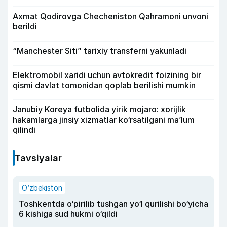
Axmat Qodirovga Checheniston Qahramoni unvoni
berildi
“Manchester Siti” tarixiy transferni yakunladi
Elektromobil xaridi uchun avtokredit foizining bir
qismi davlat tomonidan qoplab berilishi mumkin
Janubiy Koreya futbolida yirik mojaro: xorijlik
hakamlarga jinsiy xizmatlar ko‘rsatilgani ma’lum
qilindi
Tavsiyalar
O‘zbekiston
Toshkentda o‘pirilib tushgan yo‘l qurilishi bo‘yicha
6 kishiga sud hukmi o‘qildi