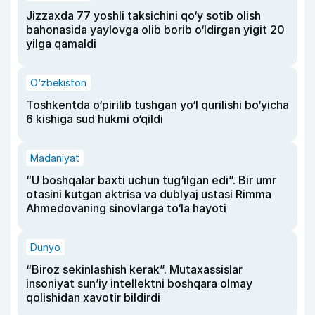
Jizzaxda 77 yoshli taksichini qo‘y sotib olish
bahonasida yaylovga olib borib o‘ldirgan yigit 20
yilga qamaldi
O‘zbekiston
Toshkentda o‘pirilib tushgan yo‘l qurilishi bo‘yicha
6 kishiga sud hukmi o‘qildi
Madaniyat
“U boshqalar baxti uchun tug‘ilgan edi”. Bir umr
otasini kutgan aktrisa va dublyaj ustasi Rimma
Ahmedovaning sinovlarga to‘la hayoti
Dunyo
“Biroz sekinlashish kerak”. Mutaxassislar
insoniyat sun’iy intellektni boshqara olmay
qolishidan xavotir bildirdi