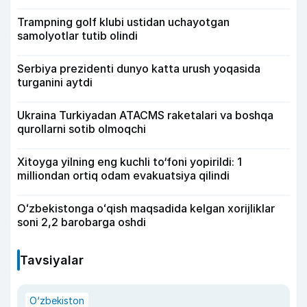
Trampning golf klubi ustidan uchayotgan
samolyotlar tutib olindi
Serbiya prezidenti dunyo katta urush yoqasida
turganini aytdi
Ukraina Turkiyadan ATACMS raketalari va boshqa
qurollarni sotib olmoqchi
Xitoyga yilning eng kuchli to‘foni yopirildi: 1
milliondan ortiq odam evakuatsiya qilindi
Oʻzbekistonga oʻqish maqsadida kelgan xorijliklar
soni 2,2 barobarga oshdi
Tavsiyalar
O‘zbekiston