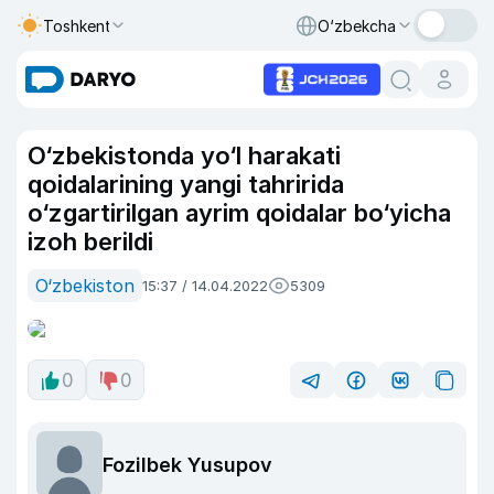
Toshkent
O‘zbekcha
O‘zbekistonda yo‘l harakati
qoidalarining yangi tahririda
o‘zgartirilgan ayrim qoidalar bo‘yicha
izoh berildi
O‘zbekiston
15:37 / 14.04.2022
5309
0
0
Fozilbek Yusupov