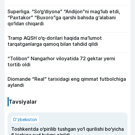
Superliga. “So‘g‘diyona” “Andijon”ni mag‘lub etdi,
“Paxtakor” “Buxoro”ga qarshi bahsda g‘alabani
qo‘ldan chiqardi
Tramp AQSH o‘q-dorilari haqida ma’lumot
tarqatganlarga qamoq bilan tahdid qildi
“Tolibon” Nangarhor viloyatida 72 gektar yerni
tortib oldi
Diomande “Real” tarixidagi eng qimmat futbolchiga
aylandi
Tavsiyalar
O‘zbekiston
Toshkentda o‘pirilib tushgan yo‘l qurilishi bo‘yicha
6 kishiga sud hukmi o‘qildi