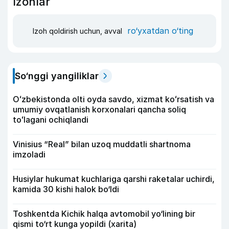
Izohlar
ro‘yxatdan o‘ting
Izoh qoldirish uchun, avval
So‘nggi yangiliklar
Oʻzbekistonda olti oyda savdo, xizmat koʻrsatish va
umumiy ovqatlanish korxonalari qancha soliq
toʻlagani ochiqlandi
Vinisius “Real” bilan uzoq muddatli shartnoma
imzoladi
Husiylar hukumat kuchlariga qarshi raketalar uchirdi,
kamida 30 kishi halok bo‘ldi
Toshkentda Kichik halqa avtomobil yo‘lining bir
qismi to‘rt kunga yopildi (xarita)