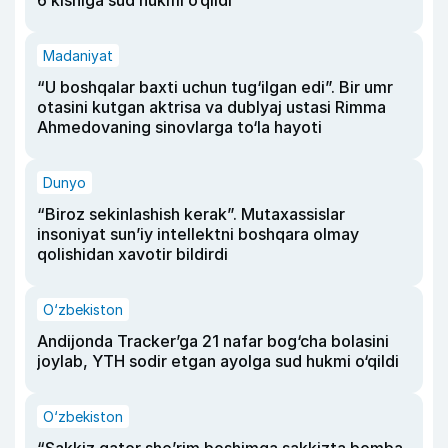
Madaniyat
“U boshqalar baxti uchun tug‘ilgan edi”. Bir umr
otasini kutgan aktrisa va dublyaj ustasi Rimma
Ahmedovaning sinovlarga to‘la hayoti
Dunyo
“Biroz sekinlashish kerak”. Mutaxassislar
insoniyat sun’iy intellektni boshqara olmay
qolishidan xavotir bildirdi
O‘zbekiston
Andijonda Tracker’ga 21 nafar bog‘cha bolasini
joylab, YTH sodir etgan ayolga sud hukmi o‘qildi
O‘zbekiston
“Sakkiz qator she’rim boshimga sakkizta bomba