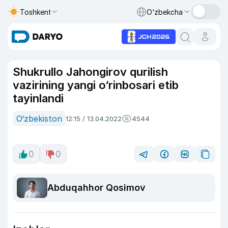
Toshkent
O‘zbekcha
Shukrullo Jahongirov qurilish
vazirining yangi o‘rinbosari etib
tayinlandi
O‘zbekiston
12:15 / 13.04.2022
4544
0
0
Abduqahhor Qosimov