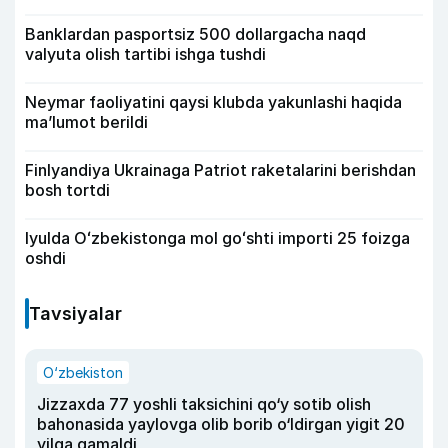
Banklardan pasportsiz 500 dollargacha naqd
valyuta olish tartibi ishga tushdi
Neymar faoliyatini qaysi klubda yakunlashi haqida
ma’lumot berildi
Finlyandiya Ukrainaga Patriot raketalarini berishdan
bosh tortdi
Iyulda Oʻzbekistonga mol goʻshti importi 25 foizga
oshdi
Tavsiyalar
O‘zbekiston
Jizzaxda 77 yoshli taksichini qo‘y sotib olish
bahonasida yaylovga olib borib o‘ldirgan yigit 20
yilga qamaldi