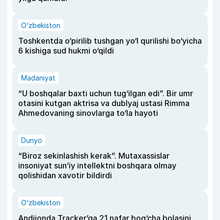
O‘zbekiston
Toshkentda o‘pirilib tushgan yo‘l qurilishi bo‘yicha
6 kishiga sud hukmi o‘qildi
Madaniyat
“U boshqalar baxti uchun tug‘ilgan edi”. Bir umr
otasini kutgan aktrisa va dublyaj ustasi Rimma
Ahmedovaning sinovlarga to‘la hayoti
Dunyo
“Biroz sekinlashish kerak”. Mutaxassislar
insoniyat sun’iy intellektni boshqara olmay
qolishidan xavotir bildirdi
O‘zbekiston
Andijonda Tracker’ga 21 nafar bog‘cha bolasini