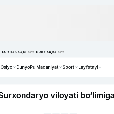
EUR :
RUB :
14 053,18
146,54
so'm
so'm
 Osiyo
Dunyo
Pul
Madaniyat
Sport
Layfstayl
Surxondaryo viloyati bo‘limig