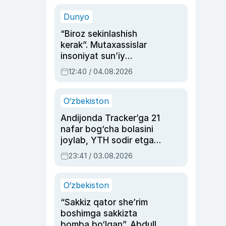
sinovlarga to‘la hayoti
Dunyo
“Biroz sekinlashish
kerak”. Mutaxassislar
insoniyat sun’iy
intellektni boshqara
12:40 / 04.08.2026
olmay qolishidan xavotir
bildirdi
O‘zbekiston
Andijonda Tracker’ga 21
nafar bog‘cha bolasini
joylab, YTH sodir etgan
ayolga sud hukmi o‘qildi
23:41 / 03.08.2026
O‘zbekiston
“Sakkiz qator she’rim
boshimga sakkizta
bomba bo‘lgan”. Abdulla