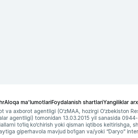
hr
Aloqa ma'lumotlari
Foydalanish shartlari
Yangiliklar arx
t va axborot agentligi (O‘zMAA, hozirgi O‘zbekiston Res
ar agentligi) tomonidan 13.03.2015 yil sanasida 0944
allarni to‘liq ko‘chirish yoki qisman iqtibos keltirishga, 
ytiga giperhavola mavjud bo‘lgan va/yoki “Daryo” intern