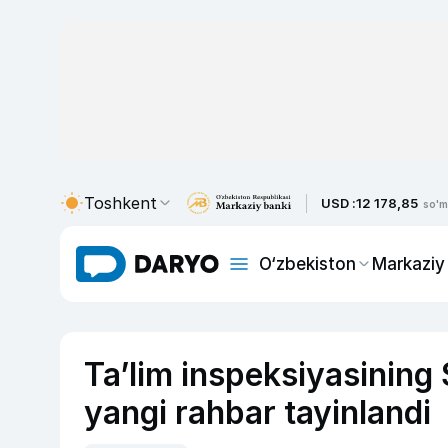
Toshkent
USD :
12 178,85
so'm
O‘zbekiston
Markaziy
Ta’lim inspeksiyasining 
yangi rahbar tayinlandi