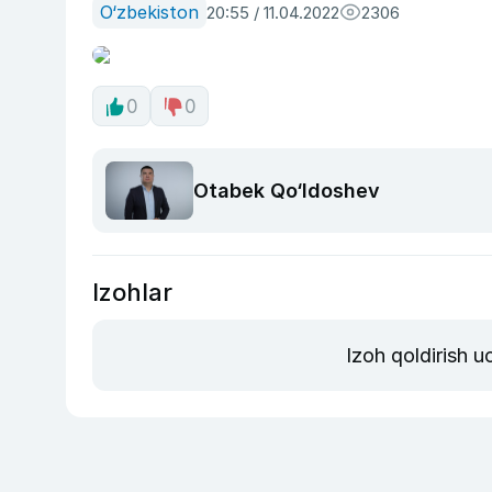
O‘zbekiston
20:55 / 11.04.2022
2306
0
0
Otabek Qo‘ldoshev
Izohlar
Izoh qoldirish 