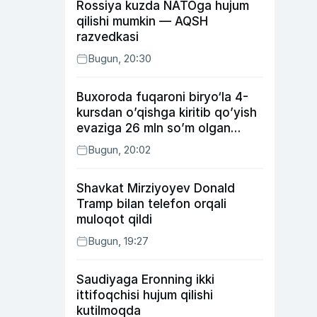
Rossiya kuzda NATOga hujum
qilishi mumkin — AQSH
razvedkasi
Bugun, 20:30
Buxoroda fuqaroni biryo‘la 4-
kursdan o’qishga kiritib qo’yish
evaziga 26 mln so’m olgan
shaxs ushlandi
Bugun, 20:02
Shavkat Mirziyoyev Donald
Tramp bilan telefon orqali
muloqot qildi
Bugun, 19:27
Saudiyaga Eronning ikki
ittifoqchisi hujum qilishi
kutilmoqda