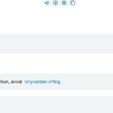
uchun, avval
ro‘yxatdan o‘ting