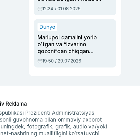
Oripovni siyosiy
12:24 / 01.08.2026
ayblovlardan asrab
qolgan voqea
Dunyo
Mariupol qamalini yorib
oʻtgan va “Izvarino
qozoni”dan chiqqan
qahramon — Ukraina
19:50 / 29.07.2026
armiyasi bosh
qoʻmondoni Drapatiy
haqida
ivi
Reklama
publikasi Prezidenti Administratsiyasi
-sonli guvohnoma bilan ommaviy axborot
shuningdek, fotografik, grafik, audio va/yoki
et-nashrining muallifligini ko‘rsatuvchi