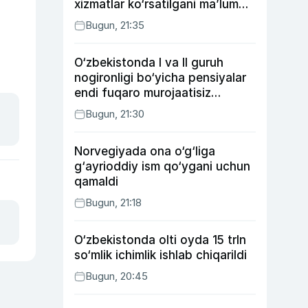
xizmatlar ko‘rsatilgani ma’lum
qilindi
Bugun, 21:35
O‘zbekistonda I va II guruh
nogironligi bo‘yicha pensiyalar
endi fuqaro murojaatisiz
tayinlanishi mumkin
Bugun, 21:30
Norvegiyada ona o‘g‘liga
g‘ayrioddiy ism qo‘ygani uchun
qamaldi
Bugun, 21:18
O‘zbekistonda olti oyda 15 trln
so‘mlik ichimlik ishlab chiqarildi
Bugun, 20:45