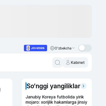
O‘zbekcha
Kabinet
So‘nggi yangiliklar
a
Janubiy Koreya futbolida yirik
mojaro: xorijlik hakamlarga jinsiy