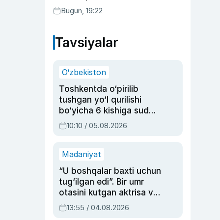
Bugun, 19:22
Tavsiyalar
O‘zbekiston
Toshkentda o‘pirilib
tushgan yo‘l qurilishi
bo‘yicha 6 kishiga sud
hukmi o‘qildi
10:10 / 05.08.2026
Madaniyat
“U boshqalar baxti uchun
tug‘ilgan edi”. Bir umr
otasini kutgan aktrisa va
dublyaj ustasi Rimma
13:55 / 04.08.2026
Ahmedovaning