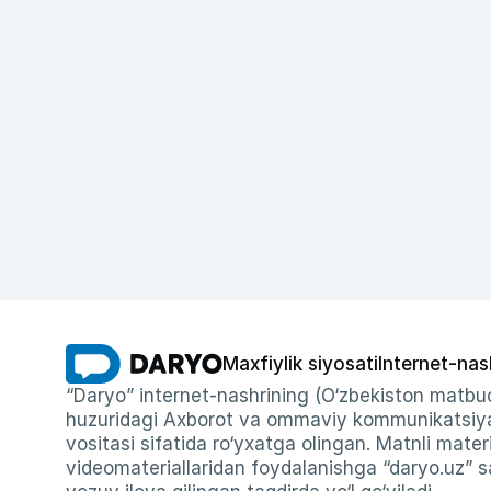
Maxfiylik siyosati
Internet-nas
“Daryo” internet-nashrining (O‘zbekiston matbuo
huzuridagi Axborot va ommaviy kommunikatsiyal
vositasi sifatida ro‘yxatga olingan. Matnli materi
videomateriallaridan foydalanishga “daryo.uz” sa