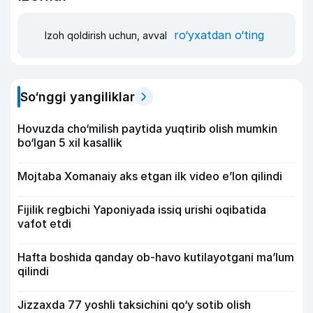
ro‘yxatdan o‘ting
Izoh qoldirish uchun, avval
So‘nggi yangiliklar
Hovuzda cho‘milish paytida yuqtirib olish mumkin
bo‘lgan 5 xil kasallik
Mojtaba Xomanaiy aks etgan ilk video e’lon qilindi
Fijilik regbichi Yaponiyada issiq urishi oqibatida
vafot etdi
Hafta boshida qanday ob-havo kutilayotgani ma’lum
qilindi
Jizzaxda 77 yoshli taksichini qo‘y sotib olish