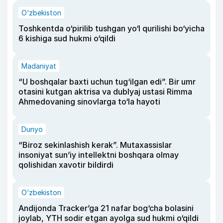
O‘zbekiston
Toshkentda o‘pirilib tushgan yo‘l qurilishi bo‘yicha
6 kishiga sud hukmi o‘qildi
Madaniyat
“U boshqalar baxti uchun tug‘ilgan edi”. Bir umr
otasini kutgan aktrisa va dublyaj ustasi Rimma
Ahmedovaning sinovlarga to‘la hayoti
Dunyo
“Biroz sekinlashish kerak”. Mutaxassislar
insoniyat sun’iy intellektni boshqara olmay
qolishidan xavotir bildirdi
O‘zbekiston
Andijonda Tracker’ga 21 nafar bog‘cha bolasini
joylab, YTH sodir etgan ayolga sud hukmi o‘qildi