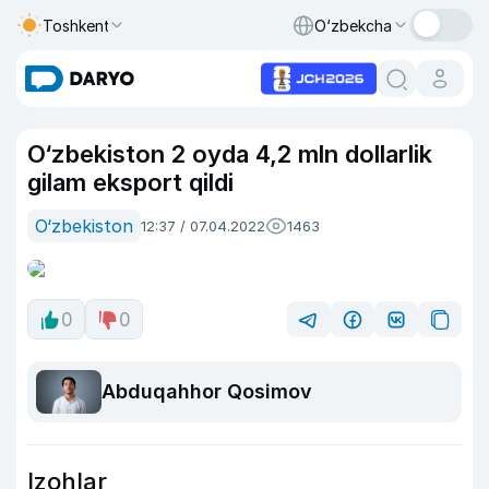
Toshkent
O‘zbekcha
O‘zbekiston 2 oyda 4,2 mln dollarlik
gilam eksport qildi
O‘zbekiston
12:37 / 07.04.2022
1463
0
0
Abduqahhor Qosimov
Izohlar