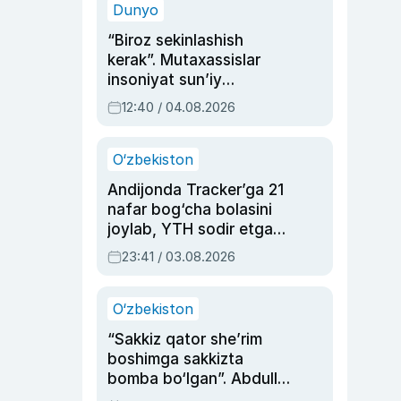
Dunyo
“Biroz sekinlashish
kerak”. Mutaxassislar
insoniyat sun’iy
intellektni boshqara
12:40 / 04.08.2026
olmay qolishidan xavotir
bildirdi
O‘zbekiston
Andijonda Tracker’ga 21
nafar bog‘cha bolasini
joylab, YTH sodir etgan
ayolga sud hukmi o‘qildi
23:41 / 03.08.2026
O‘zbekiston
“Sakkiz qator she’rim
boshimga sakkizta
bomba bo‘lgan”. Abdulla
Oripovni siyosiy