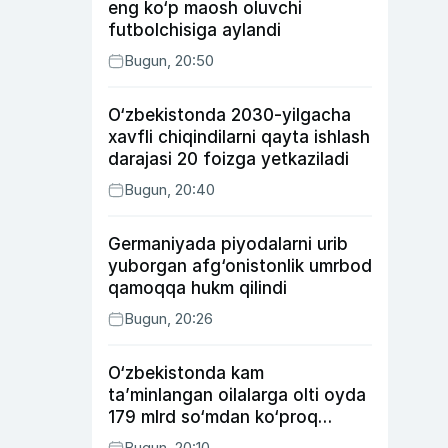
eng ko‘p maosh oluvchi
futbolchisiga aylandi
Bugun, 20:50
O‘zbekistonda 2030-yilgacha
xavfli chiqindilarni qayta ishlash
darajasi 20 foizga yetkaziladi
Bugun, 20:40
Germaniyada piyodalarni urib
yuborgan afg‘onistonlik umrbod
qamoqqa hukm qilindi
Bugun, 20:26
O‘zbekistonda kam
ta’minlangan oilalarga olti oyda
179 mlrd so‘mdan ko‘proq
ijtimoiy keshbek to‘lab berildi
Bugun, 20:10