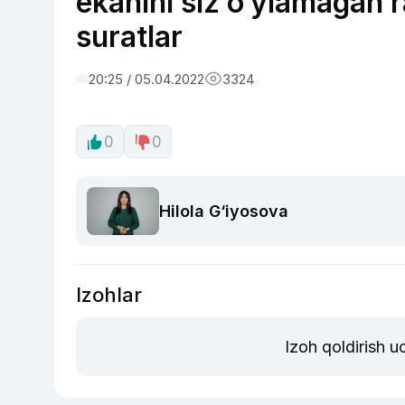
ekanini siz o‘ylamagan 
suratlar
20:25 / 05.04.2022
3324
0
0
Hilola G‘iyosova
Izohlar
Izoh qoldirish 