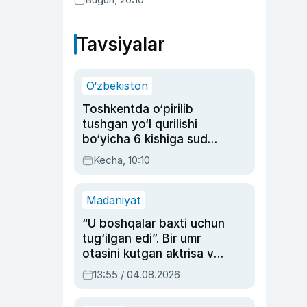
Tavsiyalar
O‘zbekiston
Toshkentda o‘pirilib
tushgan yo‘l qurilishi
bo‘yicha 6 kishiga sud
hukmi o‘qildi
Kecha, 10:10
Madaniyat
“U boshqalar baxti uchun
tug‘ilgan edi”. Bir umr
otasini kutgan aktrisa va
dublyaj ustasi Rimma
13:55 / 04.08.2026
Ahmedovaning
sinovlarga to‘la hayoti