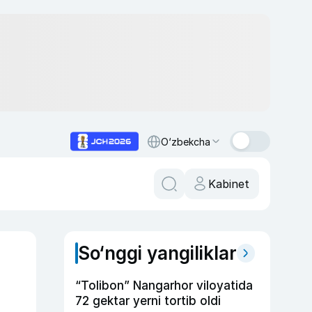
O‘zbekcha
Kabinet
So‘nggi yangiliklar
“Tolibon” Nangarhor viloyatida
72 gektar yerni tortib oldi