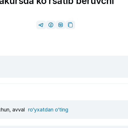
rakursda ko‘rsatib beruvchi
uchun, avval
ro‘yxatdan o‘ting