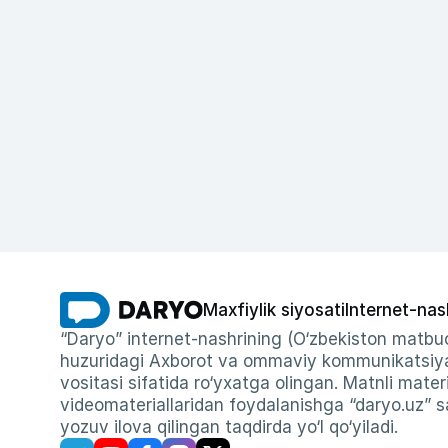
Maxfiylik siyosati
Internet-nas
“Daryo” internet-nashrining (O‘zbekiston matbuo
huzuridagi Axborot va ommaviy kommunikatsiyal
vositasi sifatida ro‘yxatga olingan. Matnli materi
videomateriallaridan foydalanishga “daryo.uz” sa
yozuv ilova qilingan taqdirda yo‘l qo‘yiladi.