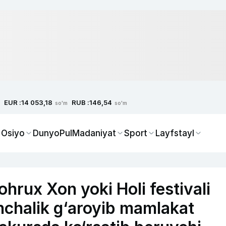
EUR :
RUB :
14 053,18
146,54
so'm
so'm
 Osiyo
Dunyo
Pul
Madaniyat
Sport
Layfstayl
hrux Xon yoki Holi festivali
nchalik g‘aroyib mamlakat