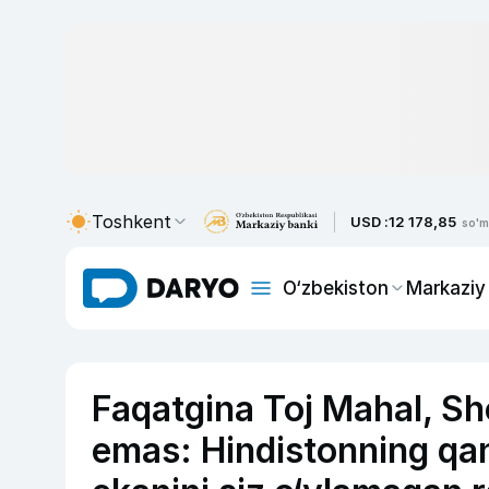
Toshkent
USD :
12 178,85
so'm
O‘zbekiston
Markaziy
Faqatgina Toj Mahal, Sho
emas: Hindistonning qa