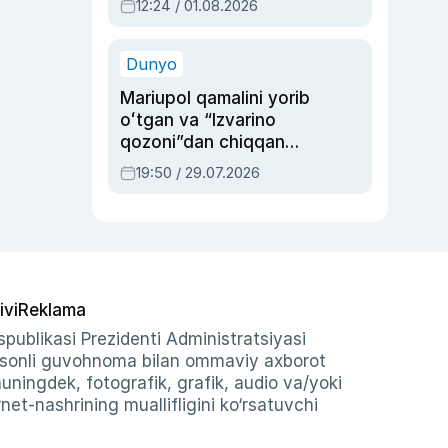
12:24 / 01.08.2026
ayblovlardan asrab
qolgan voqea
Dunyo
Mariupol qamalini yorib
oʻtgan va “Izvarino
qozoni”dan chiqqan
qahramon — Ukraina
19:50 / 29.07.2026
armiyasi bosh
qoʻmondoni Drapatiy
haqida
ivi
Reklama
publikasi Prezidenti Administratsiyasi
-sonli guvohnoma bilan ommaviy axborot
shuningdek, fotografik, grafik, audio va/yoki
et-nashrining muallifligini ko‘rsatuvchi