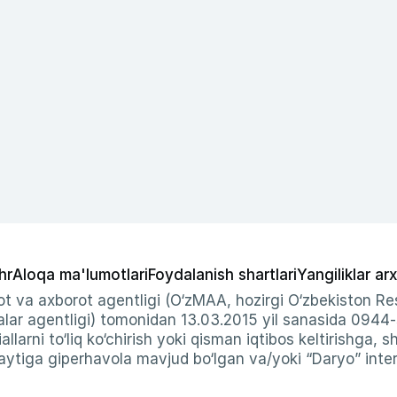
hr
Aloqa ma'lumotlari
Foydalanish shartlari
Yangiliklar arx
t va axborot agentligi (O‘zMAA, hozirgi O‘zbekiston Res
ar agentligi) tomonidan 13.03.2015 yil sanasida 0944
allarni to‘liq ko‘chirish yoki qisman iqtibos keltirishga, 
ytiga giperhavola mavjud bo‘lgan va/yoki “Daryo” intern