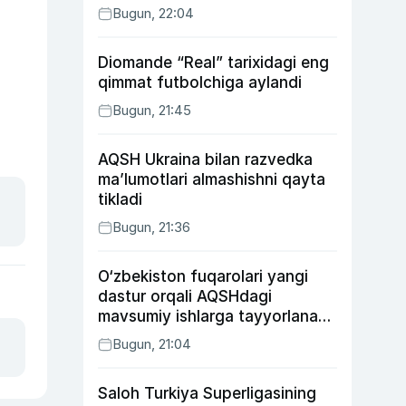
Bugun, 22:04
Diomande “Real” tarixidagi eng
qimmat futbolchiga aylandi
Bugun, 21:45
AQSH Ukraina bilan razvedka
ma’lumotlari almashishni qayta
tikladi
Bugun, 21:36
O‘zbekiston fuqarolari yangi
dastur orqali AQSHdagi
mavsumiy ishlarga tayyorlanadi
va joylashtiriladi
Bugun, 21:04
Saloh Turkiya Superligasining