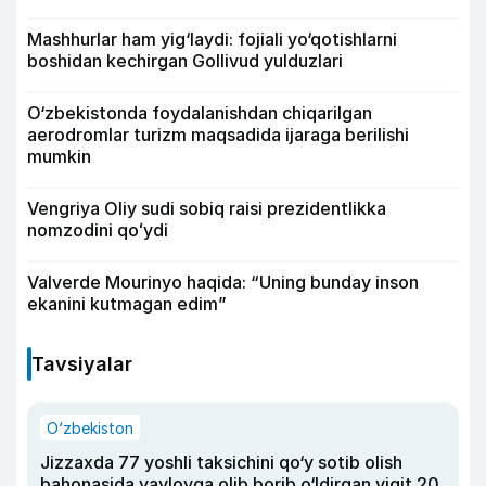
Mashhurlar ham yig‘laydi: fojiali yo‘qotishlarni
boshidan kechirgan Gollivud yulduzlari
O‘zbekistonda foydalanishdan chiqarilgan
aerodromlar turizm maqsadida ijaraga berilishi
mumkin
Vengriya Oliy sudi sobiq raisi prezidentlikka
nomzodini qoʻydi
Valverde Mourinyo haqida: “Uning bunday inson
ekanini kutmagan edim”
Tavsiyalar
O‘zbekiston
Jizzaxda 77 yoshli taksichini qo‘y sotib olish
bahonasida yaylovga olib borib o‘ldirgan yigit 20