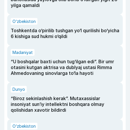
yilga qamaldi
O‘zbekiston
Toshkentda o‘pirilib tushgan yo‘l qurilishi bo‘yicha
6 kishiga sud hukmi o‘qildi
Madaniyat
“U boshqalar baxti uchun tug‘ilgan edi”. Bir umr
otasini kutgan aktrisa va dublyaj ustasi Rimma
Ahmedovaning sinovlarga to‘la hayoti
Dunyo
“Biroz sekinlashish kerak”. Mutaxassislar
insoniyat sun’iy intellektni boshqara olmay
qolishidan xavotir bildirdi
O‘zbekiston