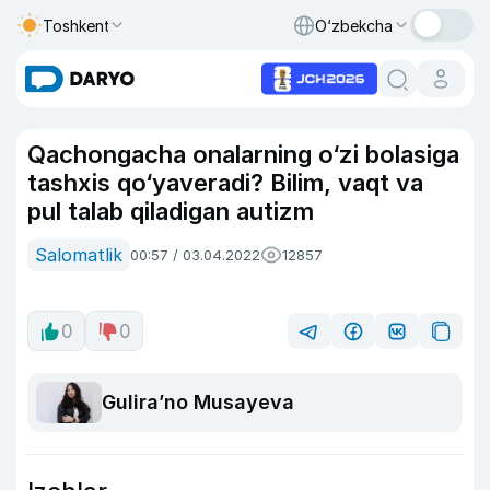
Toshkent
O‘zbekcha
Qachongacha onalarning o‘zi bolasiga
tashxis qo‘yaveradi? Bilim, vaqt va
pul talab qiladigan autizm
Salomatlik
00:57 / 03.04.2022
12857
0
0
Guliraʼno Musayeva