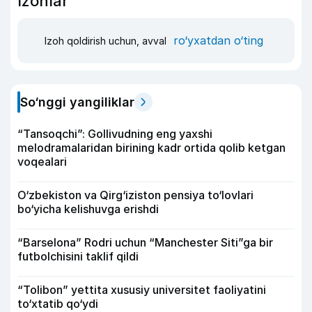
Izohlar
ro‘yxatdan o‘ting
Izoh qoldirish uchun, avval
So‘nggi yangiliklar
“Tansoqchi”: Gollivudning eng yaxshi
melodramalaridan birining kadr ortida qolib ketgan
voqealari
O‘zbekiston va Qirg‘iziston pensiya to‘lovlari
bo‘yicha kelishuvga erishdi
“Barselona” Rodri uchun “Manchester Siti”ga bir
futbolchisini taklif qildi
“Tolibon” yettita xususiy universitet faoliyatini
to‘xtatib qo‘ydi