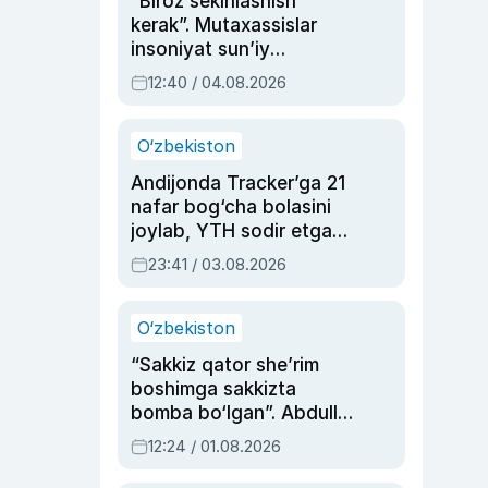
“Biroz sekinlashish
kerak”. Mutaxassislar
insoniyat sun’iy
intellektni boshqara
12:40 / 04.08.2026
olmay qolishidan xavotir
bildirdi
O‘zbekiston
Andijonda Tracker’ga 21
nafar bog‘cha bolasini
joylab, YTH sodir etgan
ayolga sud hukmi o‘qildi
23:41 / 03.08.2026
O‘zbekiston
“Sakkiz qator she’rim
boshimga sakkizta
bomba bo‘lgan”. Abdulla
Oripovni siyosiy
12:24 / 01.08.2026
ayblovlardan asrab
qolgan voqea