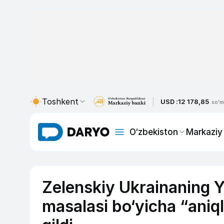
Toshkent
USD :
12 178,85
so'm
O‘zbekiston
Markaziy
Zelenskiy Ukrainaning Ye
masalasi bo‘yicha “aniq