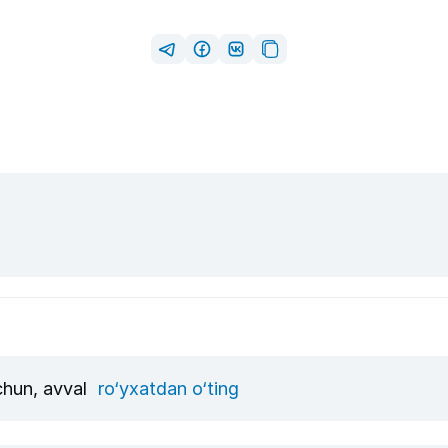
uchun, avval
ro‘yxatdan o‘ting