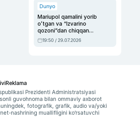
Dunyo
Mariupol qamalini yorib
oʻtgan va “Izvarino
qozoni”dan chiqqan
qahramon — Ukraina
19:50 / 29.07.2026
armiyasi bosh
qoʻmondoni Drapatiy
haqida
ivi
Reklama
publikasi Prezidenti Administratsiyasi
-sonli guvohnoma bilan ommaviy axborot
shuningdek, fotografik, grafik, audio va/yoki
et-nashrining muallifligini ko‘rsatuvchi