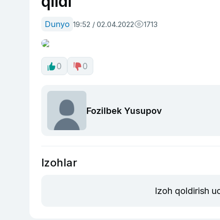
qildi
Dunyo
19:52 / 02.04.2022
1713
0
0
Fozilbek Yusupov
Izohlar
Izoh qoldirish 