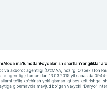
hr
Aloqa ma'lumotlari
Foydalanish shartlari
Yangiliklar arx
t va axborot agentligi (O‘zMAA, hozirgi O‘zbekiston Res
ar agentligi) tomonidan 13.03.2015 yil sanasida 0944
allarni to‘liq ko‘chirish yoki qisman iqtibos keltirishga, 
ytiga giperhavola mavjud bo‘lgan va/yoki “Daryo” intern