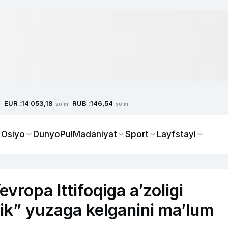
EUR :
RUB :
14 053,18
146,54
so'm
so'm
 Osiyo
Dunyo
Pul
Madaniyat
Sport
Layfstayl
vropa Ittifoqiga a’zoligi
lik” yuzaga kelganini ma’lum