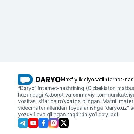
Maxfiylik siyosati
Internet-nas
“Daryo” internet-nashrining (O‘zbekiston matbuo
huzuridagi Axborot va ommaviy kommunikatsiyal
vositasi sifatida ro‘yxatga olingan. Matnli materi
videomateriallaridan foydalanishga “daryo.uz” sa
yozuv ilova qilingan taqdirda yo‘l qo‘yiladi.