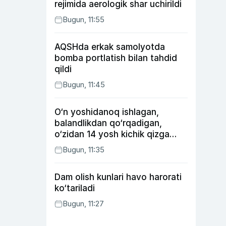
rejimida aerologik shar uchirildi
Bugun, 11:55
AQSHda erkak samolyotda
bomba portlatish bilan tahdid
qildi
Bugun, 11:45
O‘n yoshidanoq ishlagan,
balandlikdan qo‘rqadigan,
o‘zidan 14 yosh kichik qizga
uylangan Yorqinxo‘ja Umarov
Bugun, 11:35
34 yoshda
Dam olish kunlari havo harorati
ko‘tariladi
Bugun, 11:27