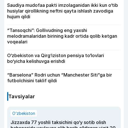
Saudiya mudofaa pakti imzolaganidan ikki kun o‘tib
husiylar qirollikning neftni qayta ishlash zavodiga
hujum qildi
“Tansoqchi”: Gollivudning eng yaxshi
melodramalaridan birining kadr ortida qolib ketgan
voqealari
O‘zbekiston va Qirg‘iziston pensiya to‘lovlari
bo‘yicha kelishuvga erishdi
“Barselona” Rodri uchun “Manchester Siti”ga bir
futbolchisini taklif qildi
Tavsiyalar
O‘zbekiston
Jizzaxda 77 yoshli taksichini qo‘y sotib olish
bahonasida yaylovga olib borib o‘ldirgan yigit 20