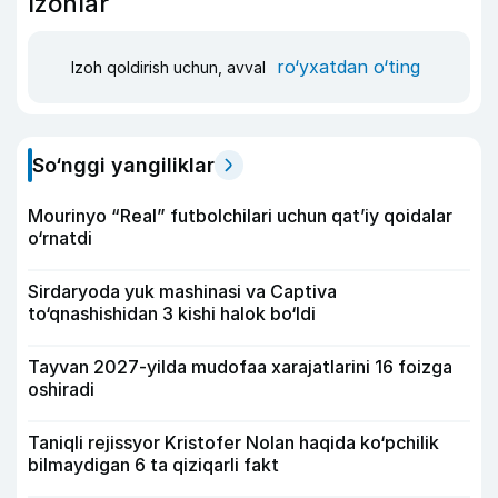
Izohlar
ro‘yxatdan o‘ting
Izoh qoldirish uchun, avval
So‘nggi yangiliklar
Mourinyo “Real” futbolchilari uchun qat’iy qoidalar
o‘rnatdi
Sirdaryoda yuk mashinasi va Captiva
to‘qnashishidan 3 kishi halok bo‘ldi
Tayvan 2027-yilda mudofaa xarajatlarini 16 foizga
oshiradi
Taniqli rejissyor Kristofer Nolan haqida ko‘pchilik
bilmaydigan 6 ta qiziqarli fakt