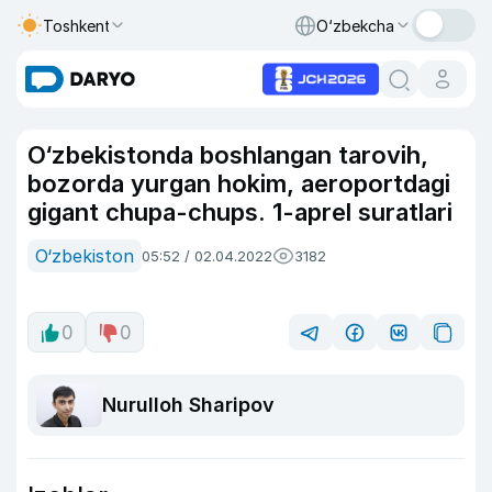
Toshkent
O‘zbekcha
O‘zbekistonda boshlangan tarovih,
bozorda yurgan hokim, aeroportdagi
gigant chupa-chups. 1-aprel suratlari
O‘zbekiston
05:52 / 02.04.2022
3182
0
0
Nurulloh Sharipov