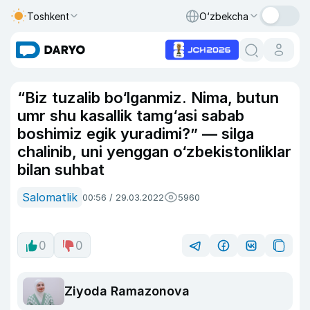
Toshkent
O‘zbekcha
“Biz tuzalib bo‘lganmiz. Nima, butun
umr shu kasallik tamg‘asi sabab
boshimiz egik yuradimi?” — silga
chalinib, uni yenggan o‘zbekistonliklar
bilan suhbat
Salomatlik
00:56 / 29.03.2022
5960
0
0
Ziyoda Ramazonova