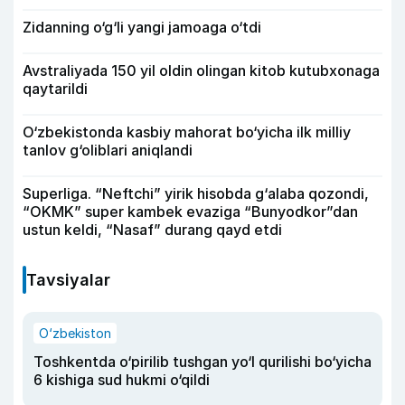
Zidanning o‘g‘li yangi jamoaga o‘tdi
Avstraliyada 150 yil oldin olingan kitob kutubxonaga
qaytarildi
O‘zbekistonda kasbiy mahorat bo‘yicha ilk milliy
tanlov g‘oliblari aniqlandi
Superliga. “Neftchi” yirik hisobda g‘alaba qozondi,
“OKMK” super kambek evaziga “Bunyodkor”dan
ustun keldi, “Nasaf” durang qayd etdi
Tavsiyalar
O‘zbekiston
Toshkentda o‘pirilib tushgan yo‘l qurilishi bo‘yicha
6 kishiga sud hukmi o‘qildi