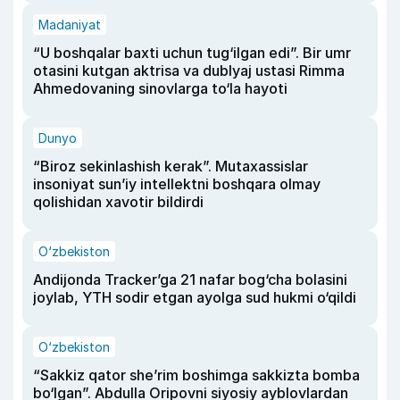
Madaniyat
“U boshqalar baxti uchun tug‘ilgan edi”. Bir umr
otasini kutgan aktrisa va dublyaj ustasi Rimma
Ahmedovaning sinovlarga to‘la hayoti
Dunyo
“Biroz sekinlashish kerak”. Mutaxassislar
insoniyat sun’iy intellektni boshqara olmay
qolishidan xavotir bildirdi
O‘zbekiston
Andijonda Tracker’ga 21 nafar bog‘cha bolasini
joylab, YTH sodir etgan ayolga sud hukmi o‘qildi
O‘zbekiston
“Sakkiz qator she’rim boshimga sakkizta bomba
bo‘lgan”. Abdulla Oripovni siyosiy ayblovlardan