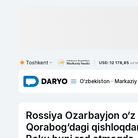
Toshkent
USD :
12 178,85
so'm
O‘zbekiston
Markaziy
Rossiya Ozarbayjon o‘z q
Qorabog‘dagi qishloqdan 