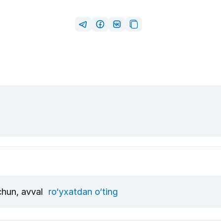
uchun, avval
ro‘yxatdan o‘ting