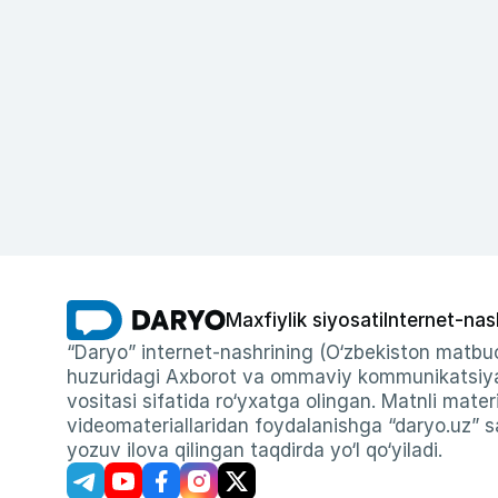
Maxfiylik siyosati
Internet-nas
“Daryo” internet-nashrining (O‘zbekiston matbuo
huzuridagi Axborot va ommaviy kommunikatsiyal
vositasi sifatida ro‘yxatga olingan. Matnli materi
videomateriallaridan foydalanishga “daryo.uz” sa
yozuv ilova qilingan taqdirda yo‘l qo‘yiladi.