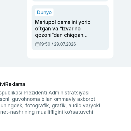
qolgan voqea
Dunyo
Mariupol qamalini yorib
oʻtgan va “Izvarino
qozoni”dan chiqqan
qahramon — Ukraina
19:50 / 29.07.2026
armiyasi bosh
qoʻmondoni Drapatiy
haqida
ivi
Reklama
publikasi Prezidenti Administratsiyasi
-sonli guvohnoma bilan ommaviy axborot
shuningdek, fotografik, grafik, audio va/yoki
et-nashrining muallifligini ko‘rsatuvchi