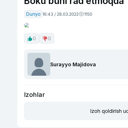
Boku buni rad etmoqda
Dunyo
16:43 / 28.03.2022
1150
0
0
Surayyo Majidova
Izohlar
Izoh qoldirish 