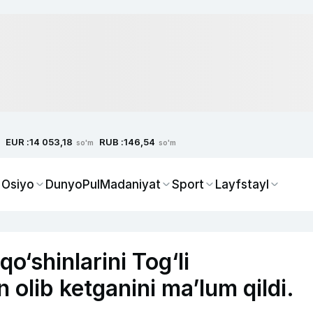
EUR :
RUB :
14 053,18
146,54
so'm
so'm
 Osiyo
Dunyo
Pul
Madaniyat
Sport
Layfstayl
o‘shinlarini Tog‘li
olib ketganini ma’lum qildi.