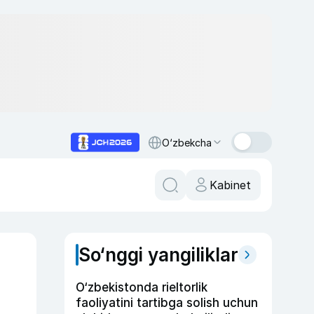
O‘zbekcha
Kabinet
So‘nggi yangiliklar
O‘zbekistonda rieltorlik
faoliyatini tartibga solish uchun