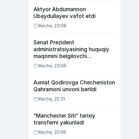
Aktyor Abdu­mannon
Ubaydullayev vafot etdi
Kecha, 23:08
Senat Prezident
administratsiyasining huquqiy
maqomini belgilovchi
konstitutsiyaviy qonunni
Kecha, 23:06
ma’qulladi
Axmat Qodirovga Checheniston
Qahramoni unvoni berildi
Kecha, 22:31
“Manchester Siti” tarixiy
transferni yakunladi
Kecha, 22:06