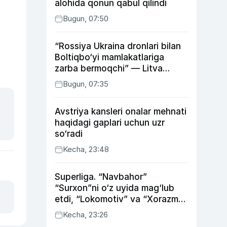
alohida qonun qabul qilindi
Bugun, 07:50
“Rossiya Ukraina dronlari bilan
Boltiqbo‘yi mamlakatlariga
zarba bermoqchi” — Litva
mudofaa vaziri
Bugun, 07:35
Avstriya kansleri onalar mehnati
haqidagi gaplari uchun uzr
so‘radi
Kecha, 23:48
Superliga. “Navbahor”
“Surxon”ni o‘z uyida mag‘lub
etdi, “Lokomotiv” va “Xorazm”
uyda g‘alaba qozondi
Kecha, 23:26