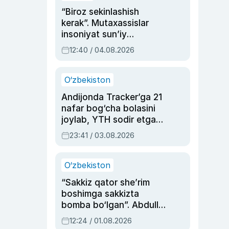
“Biroz sekinlashish
kerak”. Mutaxassislar
insoniyat sun’iy
intellektni boshqara
12:40 / 04.08.2026
olmay qolishidan xavotir
bildirdi
O‘zbekiston
Andijonda Tracker’ga 21
nafar bog‘cha bolasini
joylab, YTH sodir etgan
ayolga sud hukmi o‘qildi
23:41 / 03.08.2026
O‘zbekiston
“Sakkiz qator she’rim
boshimga sakkizta
bomba bo‘lgan”. Abdulla
Oripovni siyosiy
12:24 / 01.08.2026
ayblovlardan asrab