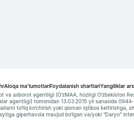
hr
Aloqa ma'lumotlari
Foydalanish shartlari
Yangiliklar arx
t va axborot agentligi (O‘zMAA, hozirgi O‘zbekiston Res
ar agentligi) tomonidan 13.03.2015 yil sanasida 0944
allarni to‘liq ko‘chirish yoki qisman iqtibos keltirishga, 
ytiga giperhavola mavjud bo‘lgan va/yoki “Daryo” intern