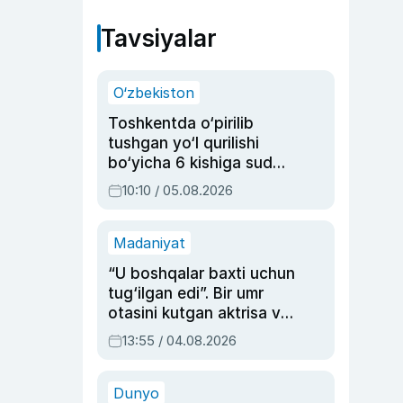
Tavsiyalar
O‘zbekiston
Toshkentda o‘pirilib
tushgan yo‘l qurilishi
bo‘yicha 6 kishiga sud
hukmi o‘qildi
10:10 / 05.08.2026
Madaniyat
“U boshqalar baxti uchun
tug‘ilgan edi”. Bir umr
otasini kutgan aktrisa va
dublyaj ustasi Rimma
13:55 / 04.08.2026
Ahmedovaning
sinovlarga to‘la hayoti
Dunyo