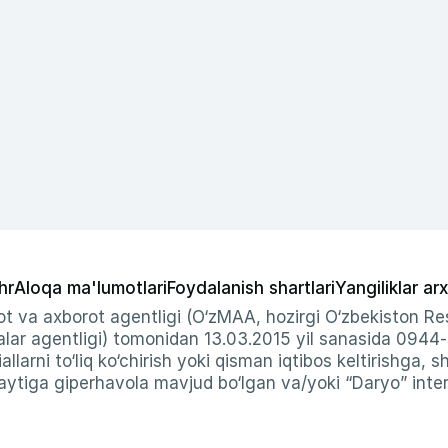
hr
Aloqa ma'lumotlari
Foydalanish shartlari
Yangiliklar arx
t va axborot agentligi (O‘zMAA, hozirgi O‘zbekiston Res
ar agentligi) tomonidan 13.03.2015 yil sanasida 0944
allarni to‘liq ko‘chirish yoki qisman iqtibos keltirishga, 
ytiga giperhavola mavjud bo‘lgan va/yoki “Daryo” intern