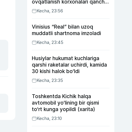
ovqatlanish korxonalari qancha
soliq toʻlagani ochiqlandi
Kecha, 23:56
Vinisius “Real” bilan uzoq
muddatli shartnoma imzoladi
Kecha, 23:45
Husiylar hukumat kuchlariga
qarshi raketalar uchirdi, kamida
30 kishi halok bo‘ldi
Kecha, 23:35
Toshkentda Kichik halqa
avtomobil yo‘lining bir qismi
to‘rt kunga yopildi (xarita)
Kecha, 23:10