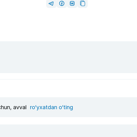
uchun, avval
ro‘yxatdan o‘ting