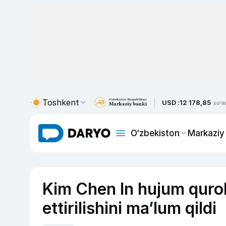
Toshkent
USD :
12 178,85
so'm
O‘zbekiston
Markaziy
Kim Chen In hujum qurol
ettirilishini ma’lum qildi