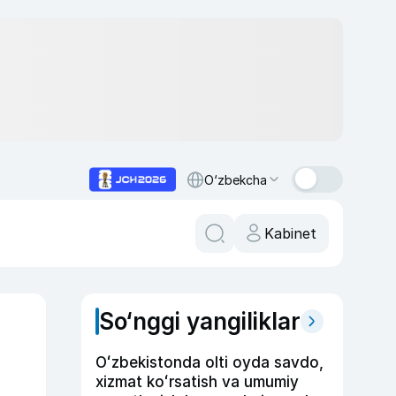
O‘zbekcha
Kabinet
So‘nggi yangiliklar
Oʻzbekistonda olti oyda savdo,
xizmat koʻrsatish va umumiy