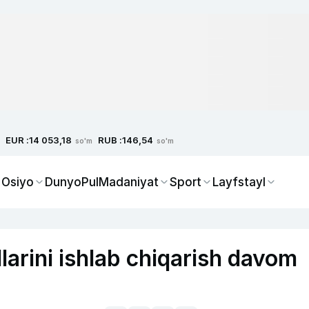
EUR :
RUB :
14 053,18
146,54
so'm
so'm
 Osiyo
Dunyo
Pul
Madaniyat
Sport
Layfstayl
larini ishlab chiqarish davom