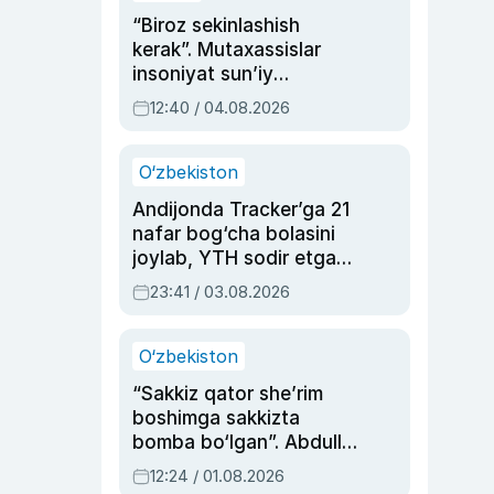
“Biroz sekinlashish
kerak”. Mutaxassislar
insoniyat sun’iy
intellektni boshqara
12:40 / 04.08.2026
olmay qolishidan xavotir
bildirdi
O‘zbekiston
Andijonda Tracker’ga 21
nafar bog‘cha bolasini
joylab, YTH sodir etgan
ayolga sud hukmi o‘qildi
23:41 / 03.08.2026
O‘zbekiston
“Sakkiz qator she’rim
boshimga sakkizta
bomba bo‘lgan”. Abdulla
Oripovni siyosiy
12:24 / 01.08.2026
ayblovlardan asrab