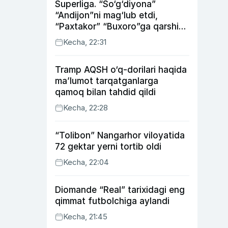
Superliga. “So‘g‘diyona”
“Andijon”ni mag‘lub etdi,
“Paxtakor” “Buxoro”ga qarshi
bahsda g‘alabani qo‘ldan
Kecha, 22:31
chiqardi
Tramp AQSH o‘q-dorilari haqida
ma’lumot tarqatganlarga
qamoq bilan tahdid qildi
Kecha, 22:28
“Tolibon” Nangarhor viloyatida
72 gektar yerni tortib oldi
Kecha, 22:04
Diomande “Real” tarixidagi eng
qimmat futbolchiga aylandi
Kecha, 21:45