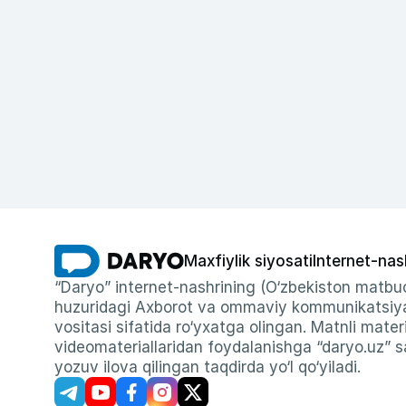
Maxfiylik siyosati
Internet-nas
“Daryo” internet-nashrining (O‘zbekiston matbuo
huzuridagi Axborot va ommaviy kommunikatsiyal
vositasi sifatida ro‘yxatga olingan. Matnli materi
videomateriallaridan foydalanishga “daryo.uz” sa
yozuv ilova qilingan taqdirda yo‘l qo‘yiladi.