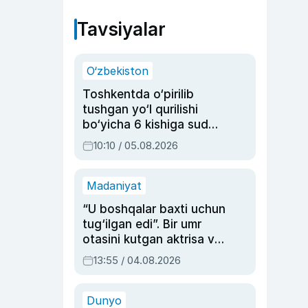
Tavsiyalar
O‘zbekiston
Toshkentda o‘pirilib
tushgan yo‘l qurilishi
bo‘yicha 6 kishiga sud
hukmi o‘qildi
10:10 / 05.08.2026
Madaniyat
“U boshqalar baxti uchun
tug‘ilgan edi”. Bir umr
otasini kutgan aktrisa va
dublyaj ustasi Rimma
13:55 / 04.08.2026
Ahmedovaning
sinovlarga to‘la hayoti
Dunyo