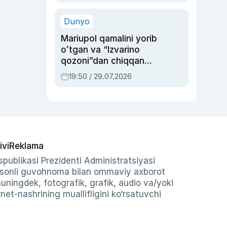
qolgan voqea
Dunyo
Mariupol qamalini yorib
oʻtgan va “Izvarino
qozoni”dan chiqqan
qahramon — Ukraina
19:50 / 29.07.2026
armiyasi bosh
qoʻmondoni Drapatiy
haqida
ivi
Reklama
publikasi Prezidenti Administratsiyasi
-sonli guvohnoma bilan ommaviy axborot
shuningdek, fotografik, grafik, audio va/yoki
et-nashrining muallifligini ko‘rsatuvchi