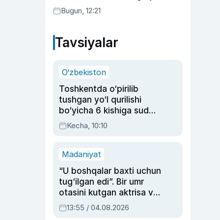
bo‘ldi
Bugun, 12:21
Tavsiyalar
O‘zbekiston
Toshkentda o‘pirilib
tushgan yo‘l qurilishi
bo‘yicha 6 kishiga sud
hukmi o‘qildi
Kecha, 10:10
Madaniyat
“U boshqalar baxti uchun
tug‘ilgan edi”. Bir umr
otasini kutgan aktrisa va
dublyaj ustasi Rimma
13:55 / 04.08.2026
Ahmedovaning