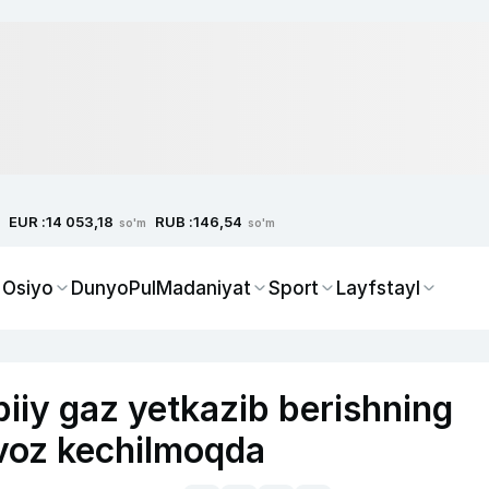
EUR :
RUB :
14 053,18
146,54
so'm
so'm
 Osiyo
Dunyo
Pul
Madaniyat
Sport
Layfstayl
iiy gaz yetkazib berishning
 voz kechilmoqda