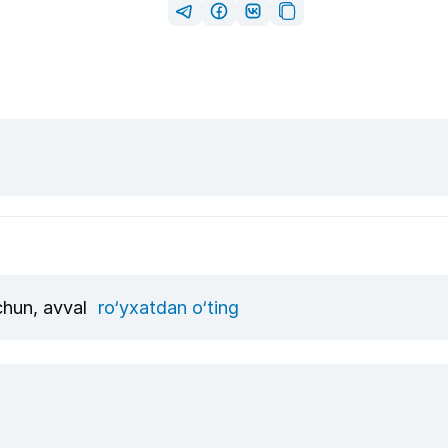
uchun, avval
ro‘yxatdan o‘ting