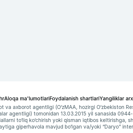
hr
Aloqa ma'lumotlari
Foydalanish shartlari
Yangiliklar arx
t va axborot agentligi (O‘zMAA, hozirgi O‘zbekiston Res
ar agentligi) tomonidan 13.03.2015 yil sanasida 0944
allarni to‘liq ko‘chirish yoki qisman iqtibos keltirishga, 
ytiga giperhavola mavjud bo‘lgan va/yoki “Daryo” intern