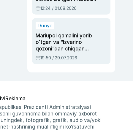
Oripovni siyosiy
12:24 / 01.08.2026
ayblovlardan asrab
qolgan voqea
Dunyo
Mariupol qamalini yorib
oʻtgan va “Izvarino
qozoni”dan chiqqan
qahramon — Ukraina
19:50 / 29.07.2026
armiyasi bosh
qoʻmondoni Drapatiy
haqida
ivi
Reklama
publikasi Prezidenti Administratsiyasi
-sonli guvohnoma bilan ommaviy axborot
shuningdek, fotografik, grafik, audio va/yoki
et-nashrining muallifligini ko‘rsatuvchi