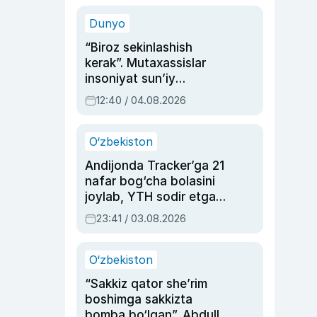
sinovlarga to‘la hayoti
Dunyo
“Biroz sekinlashish
kerak”. Mutaxassislar
insoniyat sun’iy
intellektni boshqara
12:40 / 04.08.2026
olmay qolishidan xavotir
bildirdi
O‘zbekiston
Andijonda Tracker’ga 21
nafar bog‘cha bolasini
joylab, YTH sodir etgan
ayolga sud hukmi o‘qildi
23:41 / 03.08.2026
O‘zbekiston
“Sakkiz qator she’rim
boshimga sakkizta
bomba bo‘lgan”. Abdulla