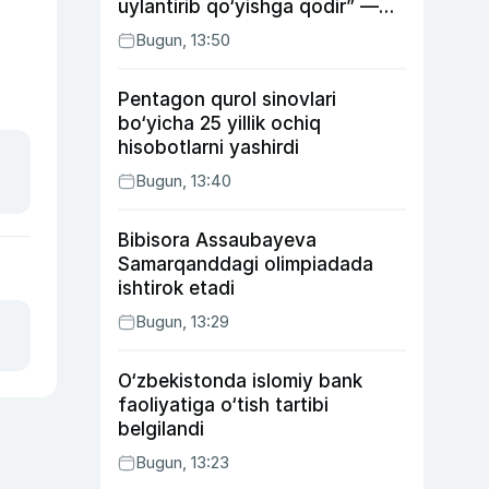
uylantirib qo‘yishga qodir” —
Anvar Sobirov davlat ishidagi
Bugun, 13:50
faoliyati va o‘g‘il tarbiyasidagi
xatosi haqida gapirdi
Pentagon qurol sinovlari
bo‘yicha 25 yillik ochiq
hisobotlarni yashirdi
Bugun, 13:40
Bibisora Assaubayeva
Samarqanddagi olimpiadada
ishtirok etadi
Bugun, 13:29
O‘zbekistonda islomiy bank
faoliyatiga o‘tish tartibi
belgilandi
Bugun, 13:23