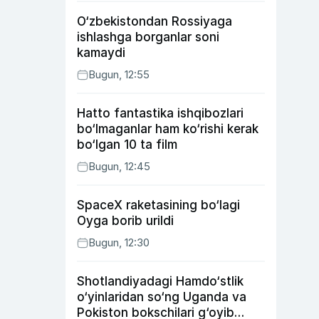
O‘zbekistondan Rossiyaga
ishlashga borganlar soni
kamaydi
Bugun, 12:55
Hatto fantastika ishqibozlari
bo‘lmaganlar ham ko‘rishi kerak
bo‘lgan 10 ta film
Bugun, 12:45
SpaceX raketasining bo‘lagi
Oyga borib urildi
Bugun, 12:30
Shotlandiyadagi Hamdo‘stlik
o‘yinlaridan so‘ng Uganda va
Pokiston bokschilari g‘oyib