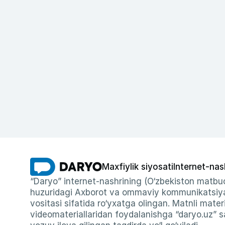
Maxfiylik siyosati
Internet-nas
“Daryo” internet-nashrining (O‘zbekiston matbuo
huzuridagi Axborot va ommaviy kommunikatsiyal
vositasi sifatida ro‘yxatga olingan. Matnli materi
videomateriallaridan foydalanishga “daryo.uz” sa