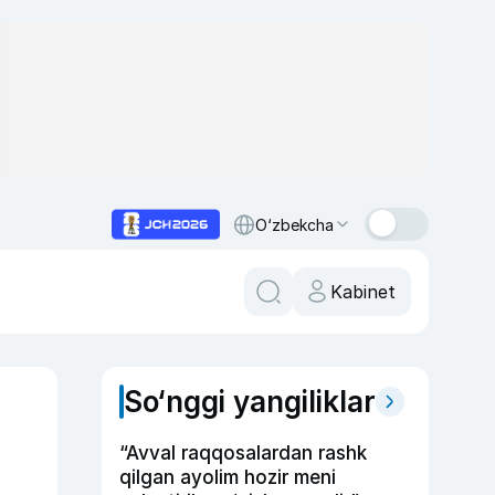
O‘zbekcha
Kabinet
So‘nggi yangiliklar
“Avval raqqosalardan rashk
qilgan ayolim hozir meni