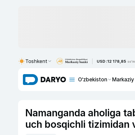
Toshkent
USD :
12 178,85
so'm
O‘zbekiston
Markaziy
Namanganda aholiga tab
uch bosqichli tizimidan