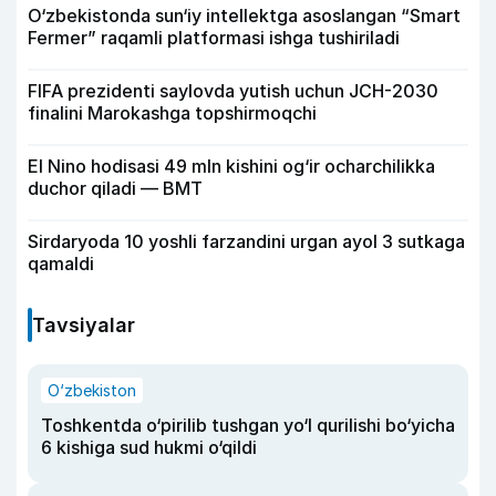
O‘zbekistonda sun‘iy intellektga asoslangan “Smart
Fermer” raqamli platformasi ishga tushiriladi
FIFA prezidenti saylovda yutish uchun JCH-2030
finalini Marokashga topshirmoqchi
El Nino hodisasi 49 mln kishini og‘ir ocharchilikka
duchor qiladi — BMT
Sirdaryoda 10 yoshli farzandini urgan ayol 3 sutkaga
qamaldi
Tavsiyalar
O‘zbekiston
Toshkentda o‘pirilib tushgan yo‘l qurilishi bo‘yicha
6 kishiga sud hukmi o‘qildi