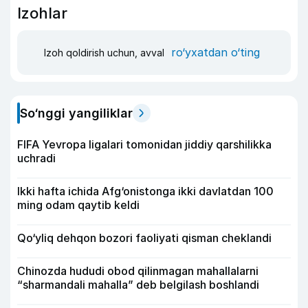
Izohlar
ro‘yxatdan o‘ting
Izoh qoldirish uchun, avval
So‘nggi yangiliklar
FIFA Yevropa ligalari tomonidan jiddiy qarshilikka
uchradi
Ikki hafta ichida Afg‘onistonga ikki davlatdan 100
ming odam qaytib keldi
Qo‘yliq dehqon bozori faoliyati qisman cheklandi
Chinozda hududi obod qilinmagan mahallalarni
“sharmandali mahalla” deb belgilash boshlandi