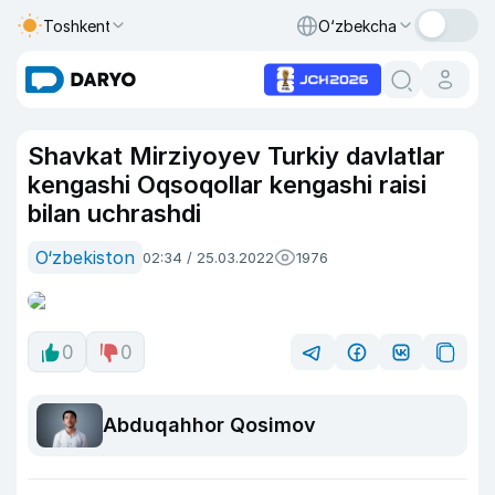
Toshkent
O‘zbekcha
Shavkat Mirziyoyev Turkiy davlatlar
kengashi Oqsoqollar kengashi raisi
bilan uchrashdi
O‘zbekiston
02:34 / 25.03.2022
1976
0
0
Abduqahhor Qosimov