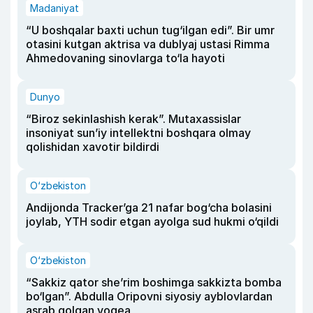
Madaniyat
“U boshqalar baxti uchun tug‘ilgan edi”. Bir umr
otasini kutgan aktrisa va dublyaj ustasi Rimma
Ahmedovaning sinovlarga to‘la hayoti
Dunyo
“Biroz sekinlashish kerak”. Mutaxassislar
insoniyat sun’iy intellektni boshqara olmay
qolishidan xavotir bildirdi
O‘zbekiston
Andijonda Tracker’ga 21 nafar bog‘cha bolasini
joylab, YTH sodir etgan ayolga sud hukmi o‘qildi
O‘zbekiston
“Sakkiz qator she’rim boshimga sakkizta bomba
bo‘lgan”. Abdulla Oripovni siyosiy ayblovlardan
asrab qolgan voqea