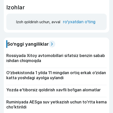
Izohlar
ro‘yxatdan o‘ting
Izoh qoldirish uchun, avval
So‘nggi yangiliklar
Rossiyada Xitoy avtomobillari sifatsiz benzin sabab
ishdan chiqmoqda
O‘zbekistonda 1 yilda 11 mingdan ortiq erkak o‘zidan
katta yoshdagi ayolga uylandi
Yozda e’tiborsiz qoldirish xavfli bo‘lgan alomatlar
Ruminiyada AESga suv yetkazish uchun toʻrtta kema
choʻktirildi