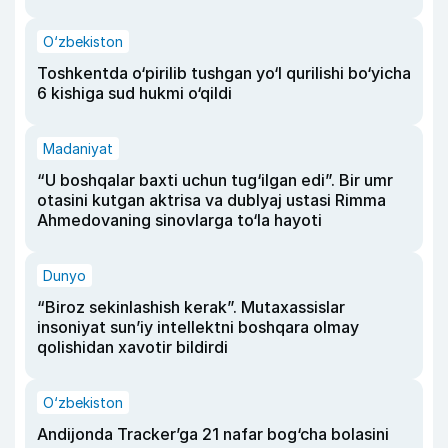
O‘zbekiston
Toshkentda o‘pirilib tushgan yo‘l qurilishi bo‘yicha
6 kishiga sud hukmi o‘qildi
Madaniyat
“U boshqalar baxti uchun tug‘ilgan edi”. Bir umr
otasini kutgan aktrisa va dublyaj ustasi Rimma
Ahmedovaning sinovlarga to‘la hayoti
Dunyo
“Biroz sekinlashish kerak”. Mutaxassislar
insoniyat sun’iy intellektni boshqara olmay
qolishidan xavotir bildirdi
O‘zbekiston
Andijonda Tracker’ga 21 nafar bog‘cha bolasini