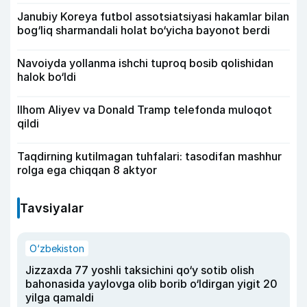
Janubiy Koreya futbol assotsiatsiyasi hakamlar bilan
bog‘liq sharmandali holat bo‘yicha bayonot berdi
Navoiyda yollanma ishchi tuproq bosib qolishidan
halok bo‘ldi
Ilhom Aliyev va Donald Tramp telefonda muloqot
qildi
Taqdirning kutilmagan tuhfalari: tasodifan mashhur
rolga ega chiqqan 8 aktyor
Tavsiyalar
O‘zbekiston
Jizzaxda 77 yoshli taksichini qo‘y sotib olish
bahonasida yaylovga olib borib o‘ldirgan yigit 20
yilga qamaldi