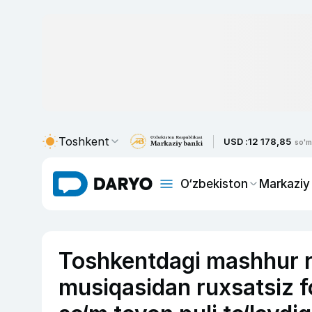
Toshkent
USD :
12 178,85
so'm
O‘zbekiston
Markaziy
Toshkentdagi mashhur r
musiqasidan ruxsatsiz f