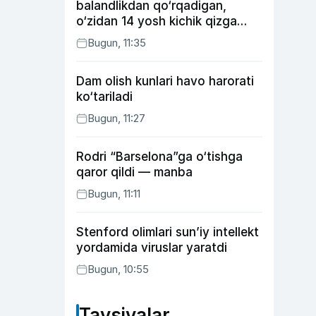
balandlikdan qo‘rqadigan,
o‘zidan 14 yosh kichik qizga
uylangan Yorqinxo‘ja Umarov
Bugun, 11:35
34 yoshda
Dam olish kunlari havo harorati
ko‘tariladi
Bugun, 11:27
Rodri “Barselona”ga o‘tishga
qaror qildi — manba
Bugun, 11:11
Stenford olimlari sun’iy intellekt
yordamida viruslar yaratdi
Bugun, 10:55
Tavsiyalar