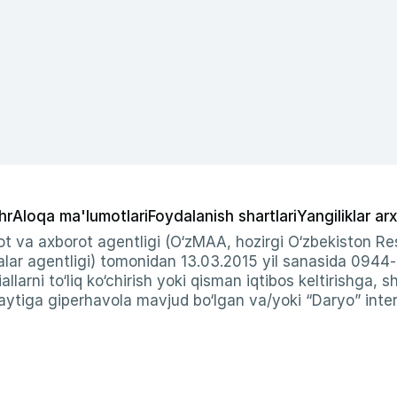
hr
Aloqa ma'lumotlari
Foydalanish shartlari
Yangiliklar arx
t va axborot agentligi (O‘zMAA, hozirgi O‘zbekiston Res
ar agentligi) tomonidan 13.03.2015 yil sanasida 0944
allarni to‘liq ko‘chirish yoki qisman iqtibos keltirishga, 
ytiga giperhavola mavjud bo‘lgan va/yoki “Daryo” intern