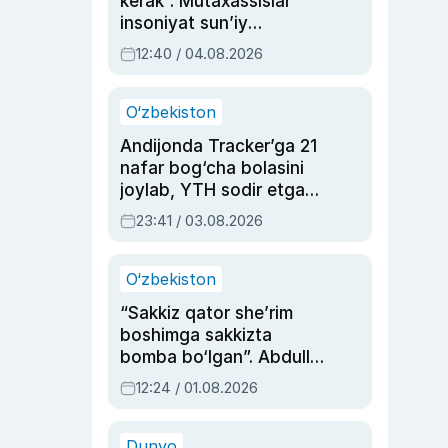
kerak”. Mutaxassislar
insoniyat sun’iy
intellektni boshqara
12:40 / 04.08.2026
olmay qolishidan xavotir
bildirdi
O‘zbekiston
Andijonda Tracker’ga 21
nafar bog‘cha bolasini
joylab, YTH sodir etgan
ayolga sud hukmi o‘qildi
23:41 / 03.08.2026
O‘zbekiston
“Sakkiz qator she’rim
boshimga sakkizta
bomba bo‘lgan”. Abdulla
Oripovni siyosiy
12:24 / 01.08.2026
ayblovlardan asrab
qolgan voqea
Dunyo