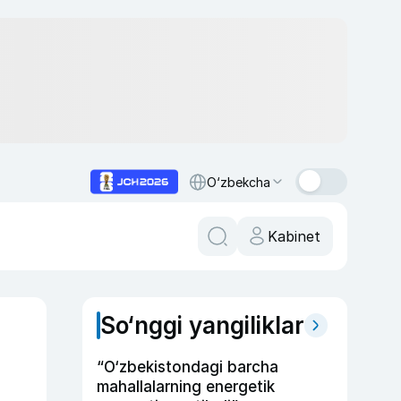
O‘zbekcha
Kabinet
So‘nggi yangiliklar
“O‘zbekistondagi barcha
mahallalarning energetik