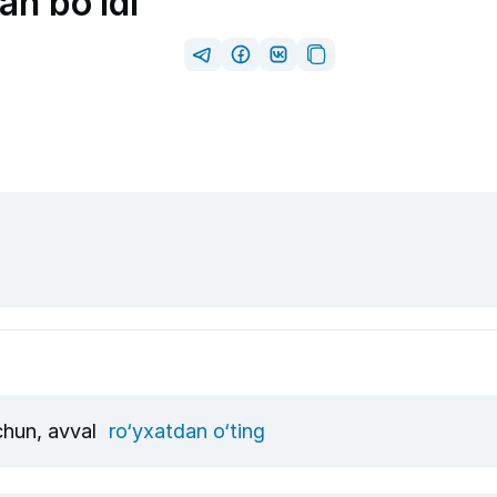
an bo‘ldi
uchun, avval
ro‘yxatdan o‘ting