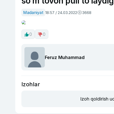
so‘m tovon puli to‘laydig
Madaniyat
18:57 / 24.03.2022
3668
0
0
Feruz Muhammad
Izohlar
Izoh qoldirish 