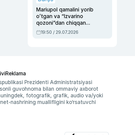
Mariupol qamalini yorib
oʻtgan va “Izvarino
qozoni”dan chiqqan
qahramon — Ukraina
19:50 / 29.07.2026
armiyasi bosh
qoʻmondoni Drapatiy
haqida
ivi
Reklama
publikasi Prezidenti Administratsiyasi
-sonli guvohnoma bilan ommaviy axborot
shuningdek, fotografik, grafik, audio va/yoki
et-nashrining muallifligini ko‘rsatuvchi