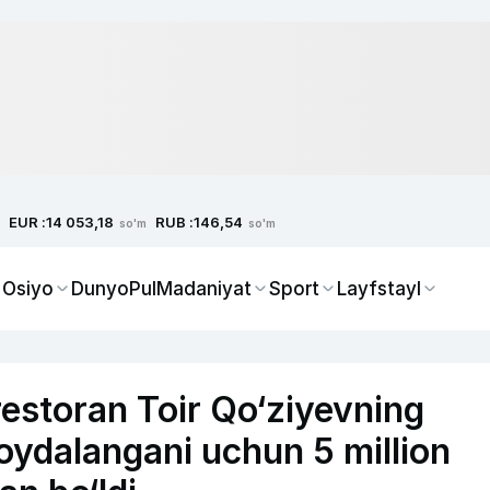
EUR :
RUB :
14 053,18
146,54
so'm
so'm
 Osiyo
Dunyo
Pul
Madaniyat
Sport
Layfstayl
estoran Toir Qo‘ziyevning
oydalangani uchun 5 million