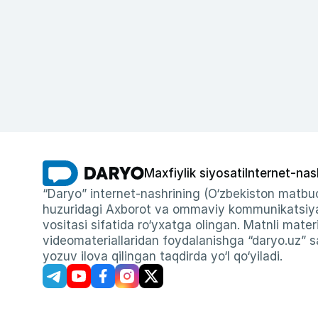
Maxfiylik siyosati
Internet-nas
“Daryo” internet-nashrining (O‘zbekiston matbuo
huzuridagi Axborot va ommaviy kommunikatsiyal
vositasi sifatida ro‘yxatga olingan. Matnli materi
videomateriallaridan foydalanishga “daryo.uz” sa
yozuv ilova qilingan taqdirda yo‘l qo‘yiladi.