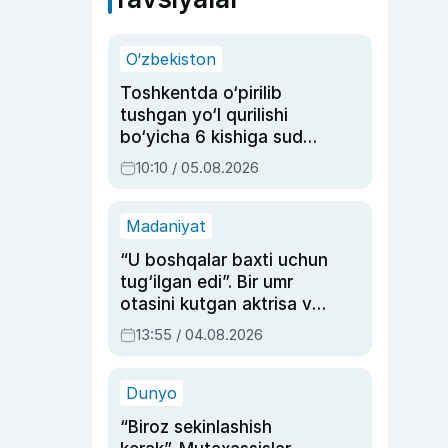
O‘zbekiston
Toshkentda o‘pirilib
tushgan yo‘l qurilishi
bo‘yicha 6 kishiga sud
hukmi o‘qildi
10:10 / 05.08.2026
Madaniyat
“U boshqalar baxti uchun
tug‘ilgan edi”. Bir umr
otasini kutgan aktrisa va
dublyaj ustasi Rimma
13:55 / 04.08.2026
Ahmedovaning
sinovlarga to‘la hayoti
Dunyo
“Biroz sekinlashish