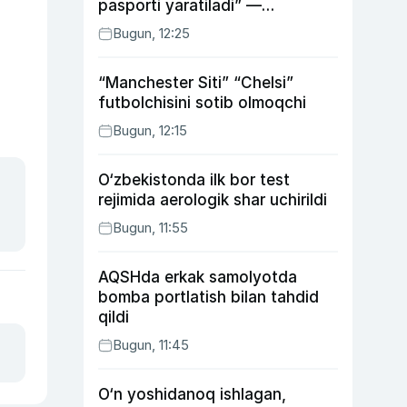
pasporti yaratiladi” —
Energetika vaziri
Bugun, 12:25
“Manchester Siti” “Chelsi”
futbolchisini sotib olmoqchi
Bugun, 12:15
O‘zbekistonda ilk bor test
rejimida aerologik shar uchirildi
Bugun, 11:55
AQSHda erkak samolyotda
bomba portlatish bilan tahdid
qildi
Bugun, 11:45
O‘n yoshidanoq ishlagan,