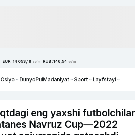
EUR :
RUB :
14 053,18
146,54
so'm
so'm
 Osiyo
Dunyo
Pul
Madaniyat
Sport
Layfstayl
tdagi eng yaxshi futbolchila
 Katanes Navruz Cup—2022