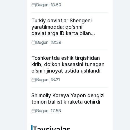
Bugun, 18:50
Turkiy davlatlar Shengeni
yaratilmoqda: qo‘shni
davlatlarga ID karta bilan
boriladi
Bugun, 18:39
Toshkentda eshik tirqishidan
kirib, do‘kon kassasini tunagan
o‘smir jinoyat ustida ushlandi
Bugun, 18:21
Shimoliy Koreya Yapon dengizi
tomon ballistik raketa uchirdi
Bugun, 17:58
Tavsiyalar