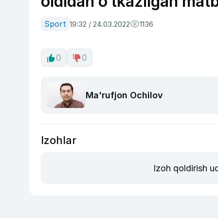
oldidan o‘tkazilgan mat
Sport
19:32 / 24.03.2022
1136
0
0
Ma'rufjon Ochilov
Izohlar
Izoh qoldirish 