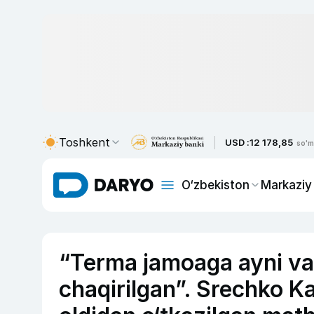
Toshkent
USD :
12 178,85
so'm
O‘zbekiston
Markaziy
“Terma jamoaga ayni vaq
chaqirilgan”. Srechko