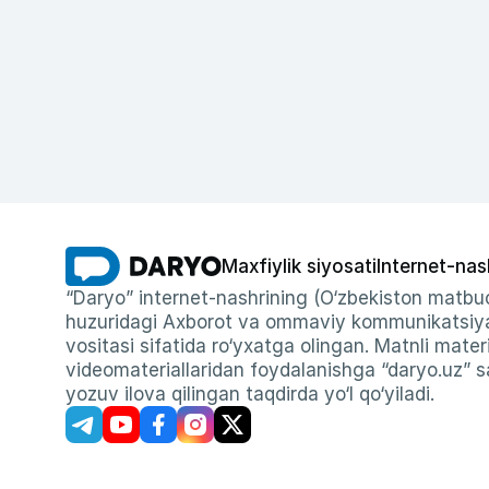
Maxfiylik siyosati
Internet-nas
“Daryo” internet-nashrining (O‘zbekiston matbuo
huzuridagi Axborot va ommaviy kommunikatsiyal
vositasi sifatida ro‘yxatga olingan. Matnli materi
videomateriallaridan foydalanishga “daryo.uz” sa
yozuv ilova qilingan taqdirda yo‘l qo‘yiladi.