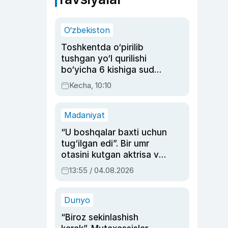
O‘zbekiston
Toshkentda o‘pirilib
tushgan yo‘l qurilishi
bo‘yicha 6 kishiga sud
hukmi o‘qildi
Kecha, 10:10
Madaniyat
“U boshqalar baxti uchun
tug‘ilgan edi”. Bir umr
otasini kutgan aktrisa va
dublyaj ustasi Rimma
13:55 / 04.08.2026
Ahmedovaning
sinovlarga to‘la hayoti
Dunyo
“Biroz sekinlashish