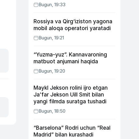
Bugun, 19:33
Rossiya va Qirg‘iziston yagona
mobil aloqa operatori yaratadi
Bugun, 19:21
“Yuzma-yuz”. Kannavaroning
matbuot anjumani haqida
Bugun, 19:20
Maykl Jekson rolini ijro etgan
Ja’far Jekson Uill Smit bilan
yangi filmda suratga tushadi
Bugun, 18:50
“Barselona” Rodri uchun “Real
Madrid” bilan kurashadi