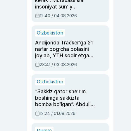
kerak”. Mutaxassislar
insoniyat sun’iy
intellektni boshqara
12:40 / 04.08.2026
olmay qolishidan xavotir
bildirdi
O‘zbekiston
Andijonda Tracker’ga 21
nafar bog‘cha bolasini
joylab, YTH sodir etgan
ayolga sud hukmi o‘qildi
23:41 / 03.08.2026
O‘zbekiston
“Sakkiz qator she’rim
boshimga sakkizta
bomba bo‘lgan”. Abdulla
Oripovni siyosiy
12:24 / 01.08.2026
ayblovlardan asrab
qolgan voqea
Dunyo