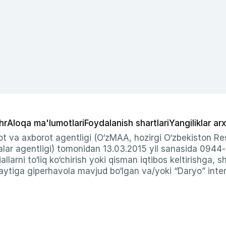
hr
Aloqa ma'lumotlari
Foydalanish shartlari
Yangiliklar arx
t va axborot agentligi (O‘zMAA, hozirgi O‘zbekiston Res
ar agentligi) tomonidan 13.03.2015 yil sanasida 0944
allarni to‘liq ko‘chirish yoki qisman iqtibos keltirishga, 
ytiga giperhavola mavjud bo‘lgan va/yoki “Daryo” intern