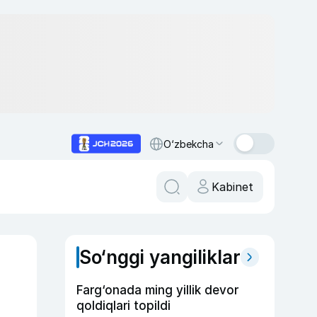
O‘zbekcha
Kabinet
So‘nggi yangiliklar
r
Farg‘onada ming yillik devor
qoldiqlari topildi