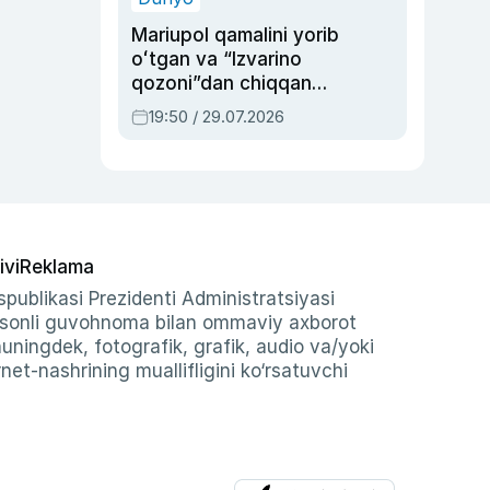
Mariupol qamalini yorib
oʻtgan va “Izvarino
qozoni”dan chiqqan
qahramon — Ukraina
19:50 / 29.07.2026
armiyasi bosh
qoʻmondoni Drapatiy
haqida
ivi
Reklama
publikasi Prezidenti Administratsiyasi
-sonli guvohnoma bilan ommaviy axborot
shuningdek, fotografik, grafik, audio va/yoki
et-nashrining muallifligini ko‘rsatuvchi