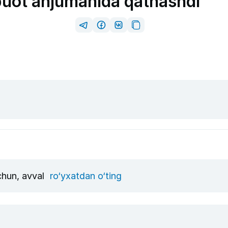
buot anjumanida qatnashdi
uchun, avval
ro‘yxatdan o‘ting