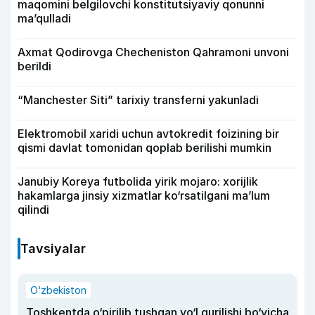
maqomini belgilovchi konstitutsiyaviy qonunni
ma’qulladi
Axmat Qodirovga Checheniston Qahramoni unvoni
berildi
“Manchester Siti” tarixiy transferni yakunladi
Elektromobil xaridi uchun avtokredit foizining bir
qismi davlat tomonidan qoplab berilishi mumkin
Janubiy Koreya futbolida yirik mojaro: xorijlik
hakamlarga jinsiy xizmatlar ko‘rsatilgani ma’lum
qilindi
Tavsiyalar
O‘zbekiston
Toshkentda o‘pirilib tushgan yo‘l qurilishi bo‘yicha