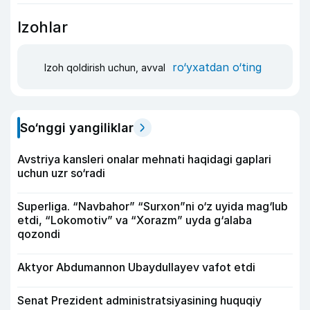
Izohlar
ro‘yxatdan o‘ting
Izoh qoldirish uchun, avval
So‘nggi yangiliklar
Avstriya kansleri onalar mehnati haqidagi gaplari
uchun uzr so‘radi
Superliga. “Navbahor” “Surxon”ni o‘z uyida mag‘lub
etdi, “Lokomotiv” va “Xorazm” uyda g‘alaba
qozondi
Aktyor Abdu­mannon Ubaydullayev vafot etdi
Senat Prezident administratsiyasining huquqiy