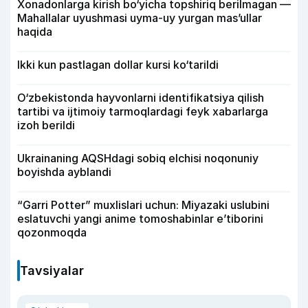
Xonadonlarga kirish bo‘yicha topshiriq berilmagan —
Mahallalar uyushmasi uyma-uy yurgan mas’ullar
haqida
Ikki kun pastlagan dollar kursi ko‘tarildi
O‘zbekistonda hayvonlarni identifikatsiya qilish
tartibi va ijtimoiy tarmoqlardagi feyk xabarlarga
izoh berildi
Ukrainaning AQSHdagi sobiq elchisi noqonuniy
boyishda ayblandi
“Garri Potter” muxlislari uchun: Miyazaki uslubini
eslatuvchi yangi anime tomoshabinlar e’tiborini
qozonmoqda
Tavsiyalar