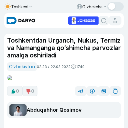
Toshkent
O‘zbekcha
Toshkentdan Urganch, Nukus, Termiz
va Namanganga qo‘shimcha parvozlar
amalga oshiriladi
O‘zbekiston
02:23 / 22.03.2022
1749
0
0
Abduqahhor Qosimov