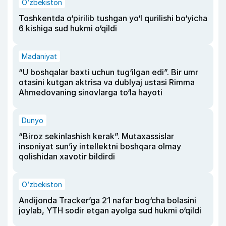
O‘zbekiston
Toshkentda o‘pirilib tushgan yo‘l qurilishi bo‘yicha
6 kishiga sud hukmi o‘qildi
Madaniyat
“U boshqalar baxti uchun tug‘ilgan edi”. Bir umr
otasini kutgan aktrisa va dublyaj ustasi Rimma
Ahmedovaning sinovlarga to‘la hayoti
Dunyo
“Biroz sekinlashish kerak”. Mutaxassislar
insoniyat sun’iy intellektni boshqara olmay
qolishidan xavotir bildirdi
O‘zbekiston
Andijonda Tracker’ga 21 nafar bog‘cha bolasini
joylab, YTH sodir etgan ayolga sud hukmi o‘qildi