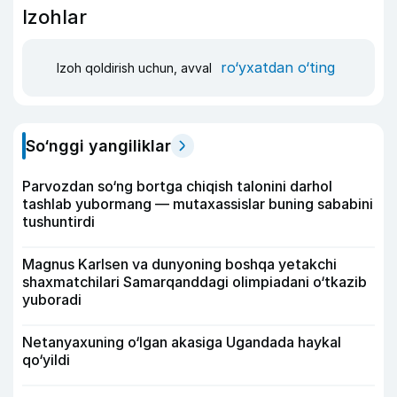
Izohlar
ro‘yxatdan o‘ting
Izoh qoldirish uchun, avval
So‘nggi yangiliklar
Parvozdan so‘ng bortga chiqish talonini darhol
tashlab yubormang — mutaxassislar buning sababini
tushuntirdi
Magnus Karlsen va dunyoning boshqa yetakchi
shaxmatchilari Samarqanddagi olimpiadani o‘tkazib
yuboradi
Netanyaxuning o‘lgan akasiga Ugandada haykal
qo‘yildi