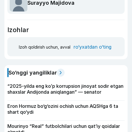
Surayyo Majidova
Izohlar
ro‘yxatdan o‘ting
Izoh qoldirish uchun, avval
So‘nggi yangiliklar
“2025-yilda eng koʻp korrupsion jinoyat sodir etgan
shaxslar Andijonda aniqlangan” — senator
Eron Hormuz bo‘g‘ozini ochish uchun AQSHga 6 ta
shart qo‘ydi
Mourinyo “Real” futbolchilari uchun qat’iy qoidalar