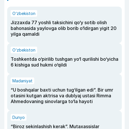
O‘zbekiston
Jizzaxda 77 yoshli taksichini qo‘y sotib olish
bahonasida yaylovga olib borib o‘ldirgan yigit 20
yilga qamaldi
O‘zbekiston
Toshkentda o‘pirilib tushgan yo‘l qurilishi bo‘yicha
6 kishiga sud hukmi o‘qildi
Madaniyat
“U boshqalar baxti uchun tug‘ilgan edi”. Bir umr
otasini kutgan aktrisa va dublyaj ustasi Rimma
Ahmedovaning sinovlarga to‘la hayoti
Dunyo
“Biroz sekinlashish kerak”. Mutaxassislar