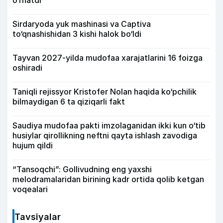
o‘rnatdi
Sirdaryoda yuk mashinasi va Captiva
to‘qnashishidan 3 kishi halok bo‘ldi
Tayvan 2027-yilda mudofaa xarajatlarini 16 foizga
oshiradi
Taniqli rejissyor Kristofer Nolan haqida ko‘pchilik
bilmaydigan 6 ta qiziqarli fakt
Saudiya mudofaa pakti imzolaganidan ikki kun o‘tib
husiylar qirollikning neftni qayta ishlash zavodiga
hujum qildi
“Tansoqchi”: Gollivudning eng yaxshi
melodramalaridan birining kadr ortida qolib ketgan
voqealari
Tavsiyalar