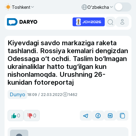
Toshkent
O‘zbekcha
Kiyevdagi savdo markaziga raketa
tashlandi. Rossiya kemalari dengizdan
Odessaga o‘t ochdi. Taslim bo‘lmagan
ukrainaliklar hatto tug‘ilgan kun
nishonlamoqda. Urushning 26-
kunidan fotoreportaj
Dunyo
18:09 / 22.03.2022
1462
0
0