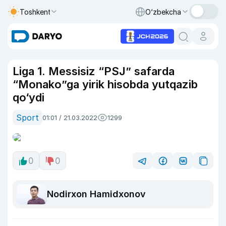
Toshkent
O‘zbekcha
Liga 1. Messisiz “PSJ” safarda
“Monako”ga yirik hisobda yutqazib
qo‘ydi
Sport
01:01 / 21.03.2022
1299
0
0
Nodirxon Hamidxonov