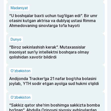
Madaniyat
“U boshqalar baxti uchun tug‘ilgan edi”. Bir umr
otasini kutgan aktrisa va dublyaj ustasi Rimma
Ahmedovaning sinovlarga to‘la hayoti
Dunyo
“Biroz sekinlashish kerak”. Mutaxassislar
insoniyat sun’iy intellektni boshqara olmay
qolishidan xavotir bildirdi
O‘zbekiston
Andijonda Tracker’ga 21 nafar bog‘cha bolasini
joylab, YTH sodir etgan ayolga sud hukmi o‘qildi
O‘zbekiston
“Sakkiz qator she’rim boshimga sakkizta bomba
bo‘lgan”. Abdulla Oripovni siyosiy ayblovlardan