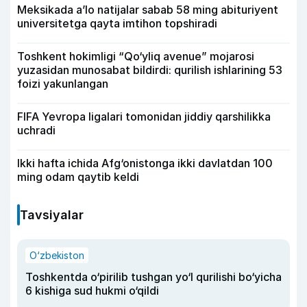
Meksikada a’lo natijalar sabab 58 ming abituriyent
universitetga qayta imtihon topshiradi
Toshkent hokimligi “Qo‘yliq avenue” mojarosi
yuzasidan munosabat bildirdi: qurilish ishlarining 53
foizi yakunlangan
FIFA Yevropa ligalari tomonidan jiddiy qarshilikka
uchradi
Ikki hafta ichida Afg‘onistonga ikki davlatdan 100
ming odam qaytib keldi
Tavsiyalar
O‘zbekiston
Toshkentda o‘pirilib tushgan yo‘l qurilishi bo‘yicha
6 kishiga sud hukmi o‘qildi