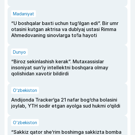
Madaniyat
“U boshqalar baxti uchun tug‘ilgan edi”. Bir umr
otasini kutgan aktrisa va dublyaj ustasi Rimma
Ahmedovaning sinovlarga to‘la hayoti
Dunyo
“Biroz sekinlashish kerak”. Mutaxassislar
insoniyat sun’iy intellektni boshqara olmay
qolishidan xavotir bildirdi
O‘zbekiston
Andijonda Tracker’ga 21 nafar bog‘cha bolasini
joylab, YTH sodir etgan ayolga sud hukmi o‘qildi
O‘zbekiston
“Sakkiz qator she’rim boshimga sakkizta bomba