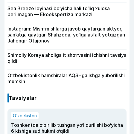
Sea Breeze loyihasi bo‘yicha hali to‘liq xulosa
berilmagan — Ekoekspertiza markazi
Instagram: Mish-mishlarga javob qaytargan aktyor,
san’atga qaytgan Shahzoda, yo‘lga asfalt yotqizgan
Jahongir Otajonov
Shimoliy Koreya aholiga it sho‘rvasini ichishni tavsiya
qildi
O‘zbekistonlik hamshiralar AQSHga ishga yuborilishi
mumkin
Tavsiyalar
O‘zbekiston
Toshkentda o‘pirilib tushgan yo‘l qurilishi bo‘yicha
6 kishiga sud hukmi o‘qildi