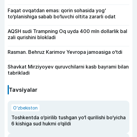
Faqat ovqatdan emas: qorin sohasida yog‘
to‘planishiga sabab bo‘luvchi oltita zararli odat
AQSH sudi Trampning Oq uyda 400 mln dollarlik bal
zali qurishini blokladi
Rasman. Behruz Karimov Yevropa jamoasiga o‘tdi
Shavkat Mirziyoyev quruvchilarni kasb bayrami bilan
tabrikladi
Tavsiyalar
O‘zbekiston
Toshkentda o‘pirilib tushgan yo‘l qurilishi bo‘yicha
6 kishiga sud hukmi o‘qildi