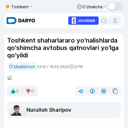
Toshkent
O‘zbekcha
Toshkent shaharlararo yo‘nalishlarda
qo‘shimcha avtobus qatnovlari yo‘lga
qo‘yildi
O‘zbekiston
23:12 / 19.03.2022
2715
0
0
Nurulloh Sharipov