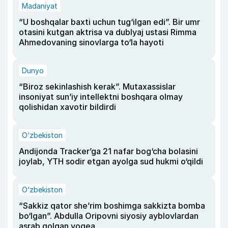
Madaniyat
“U boshqalar baxti uchun tug‘ilgan edi”. Bir umr
otasini kutgan aktrisa va dublyaj ustasi Rimma
Ahmedovaning sinovlarga to‘la hayoti
Dunyo
“Biroz sekinlashish kerak”. Mutaxassislar
insoniyat sun’iy intellektni boshqara olmay
qolishidan xavotir bildirdi
O‘zbekiston
Andijonda Tracker’ga 21 nafar bog‘cha bolasini
joylab, YTH sodir etgan ayolga sud hukmi o‘qildi
O‘zbekiston
“Sakkiz qator she’rim boshimga sakkizta bomba
bo‘lgan”. Abdulla Oripovni siyosiy ayblovlardan
asrab qolgan voqea