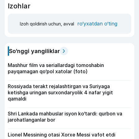
Izohlar
ro‘yxatdan o‘ting
Izoh qoldirish uchun, avval
So‘nggi yangiliklar
Mashhur film va seriallardagi tomoshabin
payqamagan qo‘pol xatolar (foto)
Rossiyada terakt rejalashtirgan va Suriyaga
ketishga uringan surxondaryolik 4 nafar yigit
qamaldi
Shri Lankada mahbuslar isyon ko‘tardi: qurbon va
jarohatlanganlar bor
Lionel Messining otasi Xorxe Messi vafot etdi