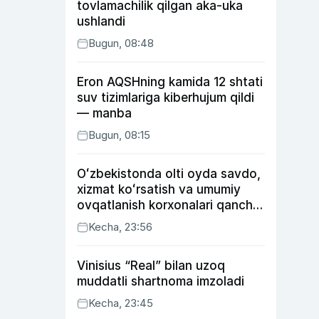
tovlamachilik qilgan aka-uka
ushlandi
Bugun, 08:48
Eron AQSHning kamida 12 shtati
suv tizimlariga kiberhujum qildi
— manba
Bugun, 08:15
Oʻzbekistonda olti oyda savdo,
xizmat koʻrsatish va umumiy
ovqatlanish korxonalari qancha
soliq toʻlagani ochiqlandi
Kecha, 23:56
Vinisius “Real” bilan uzoq
muddatli shartnoma imzoladi
Kecha, 23:45