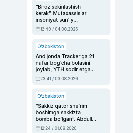
“Biroz sekinlashish
kerak”. Mutaxassislar
insoniyat sun’iy
intellektni boshqara
12:40 / 04.08.2026
olmay qolishidan xavotir
bildirdi
O‘zbekiston
Andijonda Tracker’ga 21
nafar bog‘cha bolasini
joylab, YTH sodir etgan
ayolga sud hukmi o‘qildi
23:41 / 03.08.2026
O‘zbekiston
“Sakkiz qator she’rim
boshimga sakkizta
bomba bo‘lgan”. Abdulla
Oripovni siyosiy
12:24 / 01.08.2026
ayblovlardan asrab