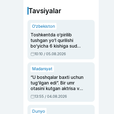
Tavsiyalar
O‘zbekiston
Toshkentda o‘pirilib
tushgan yo‘l qurilishi
bo‘yicha 6 kishiga sud
hukmi o‘qildi
10:10 / 05.08.2026
Madaniyat
“U boshqalar baxti uchun
tug‘ilgan edi”. Bir umr
otasini kutgan aktrisa va
dublyaj ustasi Rimma
13:55 / 04.08.2026
Ahmedovaning
sinovlarga to‘la hayoti
Dunyo