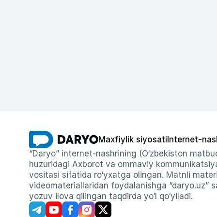
Maxfiylik siyosati
Internet-nas
“Daryo” internet-nashrining (O‘zbekiston matbuo
huzuridagi Axborot va ommaviy kommunikatsiyal
vositasi sifatida ro‘yxatga olingan. Matnli materi
videomateriallaridan foydalanishga “daryo.uz” sa
yozuv ilova qilingan taqdirda yo‘l qo‘yiladi.