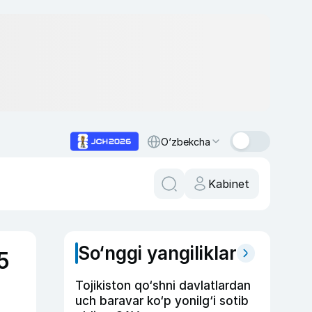
O‘zbekcha
Kabinet
So‘nggi yangiliklar
5
Tojikiston qo‘shni davlatlardan
uch baravar ko‘p yonilg‘i sotib