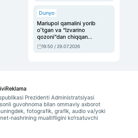
qolgan voqea
Dunyo
Mariupol qamalini yorib
oʻtgan va “Izvarino
qozoni”dan chiqqan
qahramon — Ukraina
19:50 / 29.07.2026
armiyasi bosh
qoʻmondoni Drapatiy
haqida
ivi
Reklama
publikasi Prezidenti Administratsiyasi
-sonli guvohnoma bilan ommaviy axborot
shuningdek, fotografik, grafik, audio va/yoki
et-nashrining muallifligini ko‘rsatuvchi