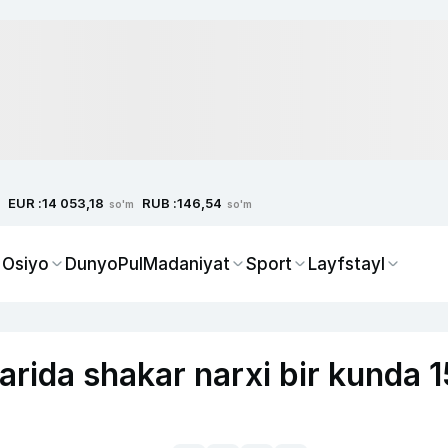
EUR :
RUB :
14 053,18
146,54
so'm
so'm
 Osiyo
Dunyo
Pul
Madaniyat
Sport
Layfstayl
arida shakar narxi bir kunda 1