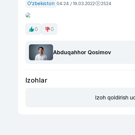
O‘zbekiston
04:24 / 19.03.2022
2524
0
0
Abduqahhor Qosimov
Izohlar
Izoh qoldirish 