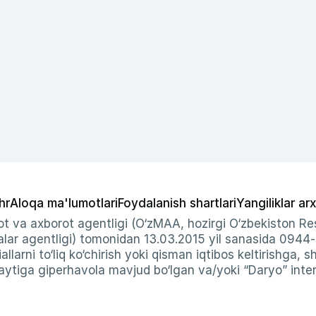
hr
Aloqa ma'lumotlari
Foydalanish shartlari
Yangiliklar arx
t va axborot agentligi (O‘zMAA, hozirgi O‘zbekiston Res
ar agentligi) tomonidan 13.03.2015 yil sanasida 0944
allarni to‘liq ko‘chirish yoki qisman iqtibos keltirishga, 
ytiga giperhavola mavjud bo‘lgan va/yoki “Daryo” intern