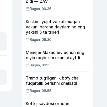
oldi — OAV
Bugun, 09:35
Keskin syujet va kutilmagan
yakun: barcha davrlarning eng
yaxshi 5 ta trilleri
Bugun, 09:30
Menejer Maxachev uchun eng
qiyin raqib kim ekanini aytdi
Bugun, 09:15
Tramp tug‘ilganlik bo‘yicha
fuqarolik berishni chekladi
Bugun, 08:55
Kottej savdosi ortidan