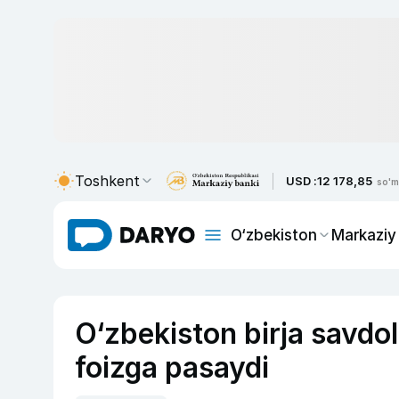
Toshkent
USD :
12 178,85
so'm
O‘zbekiston
Markaziy
O‘zbekiston birja savdol
foizga pasaydi