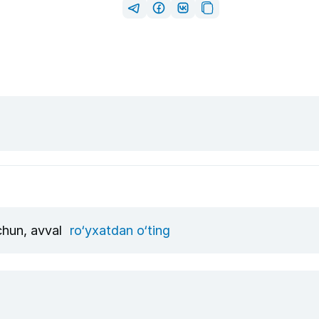
uchun, avval
ro‘yxatdan o‘ting