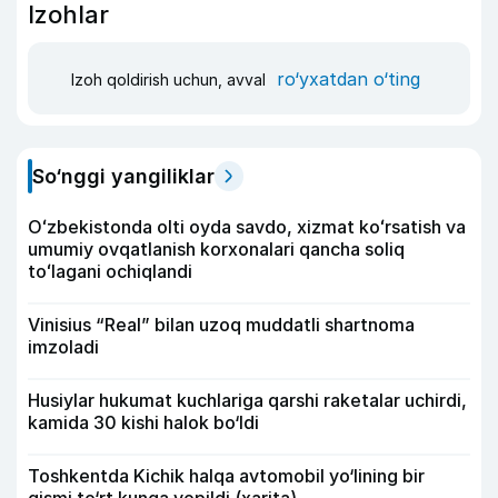
Izohlar
ro‘yxatdan o‘ting
Izoh qoldirish uchun, avval
So‘nggi yangiliklar
Oʻzbekistonda olti oyda savdo, xizmat koʻrsatish va
umumiy ovqatlanish korxonalari qancha soliq
toʻlagani ochiqlandi
Vinisius “Real” bilan uzoq muddatli shartnoma
imzoladi
Husiylar hukumat kuchlariga qarshi raketalar uchirdi,
kamida 30 kishi halok bo‘ldi
Toshkentda Kichik halqa avtomobil yo‘lining bir