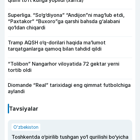
qismi to‘rt kunga yopildi (xarita)
Superliga. “So‘g‘diyona” “Andijon”ni mag‘lub etdi,
“Paxtakor” “Buxoro”ga qarshi bahsda g‘alabani
qo‘ldan chiqardi
Tramp AQSH o‘q-dorilari haqida ma’lumot
tarqatganlarga qamoq bilan tahdid qildi
“Tolibon” Nangarhor viloyatida 72 gektar yerni
tortib oldi
Diomande “Real” tarixidagi eng qimmat futbolchiga
aylandi
Tavsiyalar
O‘zbekiston
Toshkentda o‘pirilib tushgan yo‘l qurilishi bo‘yicha