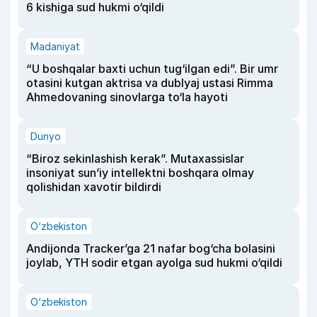
6 kishiga sud hukmi o‘qildi
Madaniyat
“U boshqalar baxti uchun tug‘ilgan edi”. Bir umr
otasini kutgan aktrisa va dublyaj ustasi Rimma
Ahmedovaning sinovlarga to‘la hayoti
Dunyo
“Biroz sekinlashish kerak”. Mutaxassislar
insoniyat sun’iy intellektni boshqara olmay
qolishidan xavotir bildirdi
O‘zbekiston
Andijonda Tracker’ga 21 nafar bog‘cha bolasini
joylab, YTH sodir etgan ayolga sud hukmi o‘qildi
O‘zbekiston