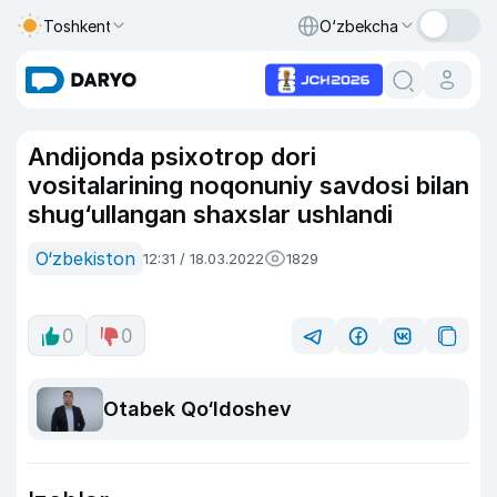
Toshkent
O‘zbekcha
Andijonda psixotrop dori
vositalarining noqonuniy savdosi bilan
shug‘ullangan shaxslar ushlandi
O‘zbekiston
12:31 / 18.03.2022
1829
0
0
Otabek Qo‘ldoshev