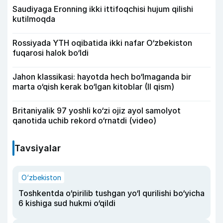
Saudiyaga Eronning ikki ittifoqchisi hujum qilishi
kutilmoqda
Rossiyada YTH oqibatida ikki nafar O‘zbekiston
fuqarosi halok bo‘ldi
Jahon klassikasi: hayotda hech bo‘lmaganda bir
marta o‘qish kerak bo‘lgan kitoblar (II qism)
Britaniyalik 97 yoshli ko‘zi ojiz ayol samolyot
qanotida uchib rekord o‘rnatdi (video)
Tavsiyalar
O‘zbekiston
Toshkentda o‘pirilib tushgan yo‘l qurilishi bo‘yicha
6 kishiga sud hukmi o‘qildi