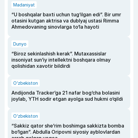
Madaniyat
“U boshqalar baxti uchun tug‘ilgan edi”. Bir umr
otasini kutgan aktrisa va dublyaj ustasi Rimma
Ahmedovaning sinovlarga to‘la hayoti
Dunyo
“Biroz sekinlashish kerak”. Mutaxassislar
insoniyat sun’iy intellektni boshqara olmay
qolishidan xavotir bildirdi
O‘zbekiston
Andijonda Tracker’ga 21 nafar bog‘cha bolasini
joylab, YTH sodir etgan ayolga sud hukmi o‘qildi
O‘zbekiston
“Sakkiz qator she’rim boshimga sakkizta bomba
bo‘lgan”. Abdulla Oripovni siyosiy ayblovlardan
asrab qolgan voqea