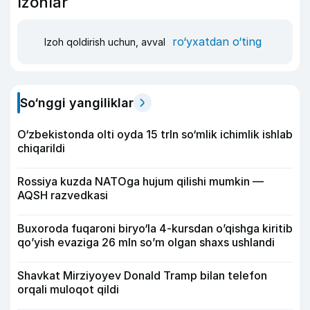
Izohlar
ro‘yxatdan o‘ting
Izoh qoldirish uchun, avval
So‘nggi yangiliklar
O‘zbekistonda olti oyda 15 trln so‘mlik ichimlik ishlab
chiqarildi
Rossiya kuzda NATOga hujum qilishi mumkin —
AQSH razvedkasi
Buxoroda fuqaroni biryo‘la 4-kursdan o’qishga kiritib
qo’yish evaziga 26 mln so’m olgan shaxs ushlandi
Shavkat Mirziyoyev Donald Tramp bilan telefon
orqali muloqot qildi