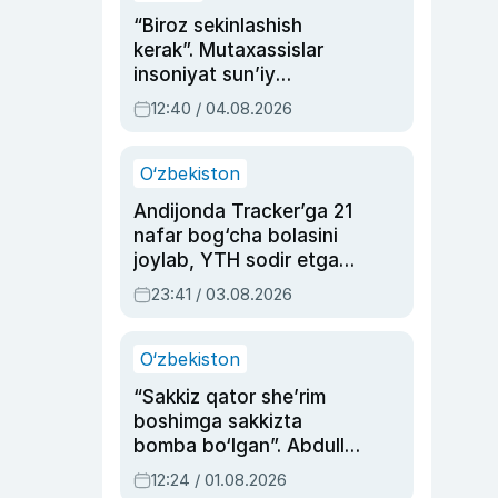
“Biroz sekinlashish
kerak”. Mutaxassislar
insoniyat sun’iy
intellektni boshqara
12:40 / 04.08.2026
olmay qolishidan xavotir
bildirdi
O‘zbekiston
Andijonda Tracker’ga 21
nafar bog‘cha bolasini
joylab, YTH sodir etgan
ayolga sud hukmi o‘qildi
23:41 / 03.08.2026
O‘zbekiston
“Sakkiz qator she’rim
boshimga sakkizta
bomba bo‘lgan”. Abdulla
Oripovni siyosiy
12:24 / 01.08.2026
ayblovlardan asrab