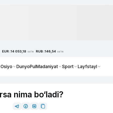
EUR :
RUB :
14 053,18
146,54
so'm
so'm
 Osiyo
Dunyo
Pul
Madaniyat
Sport
Layfstayl
rsa nima bo‘ladi?