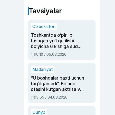
Tavsiyalar
O‘zbekiston
Toshkentda o‘pirilib
tushgan yo‘l qurilishi
bo‘yicha 6 kishiga sud
hukmi o‘qildi
10:10 / 05.08.2026
Madaniyat
“U boshqalar baxti uchun
tug‘ilgan edi”. Bir umr
otasini kutgan aktrisa va
dublyaj ustasi Rimma
13:55 / 04.08.2026
Ahmedovaning
sinovlarga to‘la hayoti
Dunyo