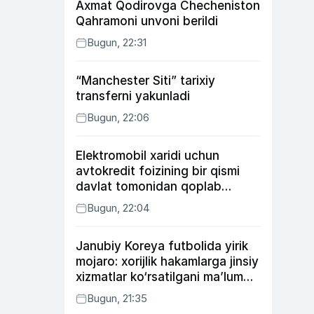
Axmat Qodirovga Checheniston
Qahramoni unvoni berildi
Bugun, 22:31
“Manchester Siti” tarixiy
transferni yakunladi
Bugun, 22:06
Elektromobil xaridi uchun
avtokredit foizining bir qismi
davlat tomonidan qoplab
berilishi mumkin
Bugun, 22:04
Janubiy Koreya futbolida yirik
mojaro: xorijlik hakamlarga jinsiy
xizmatlar ko‘rsatilgani ma’lum
qilindi
Bugun, 21:35