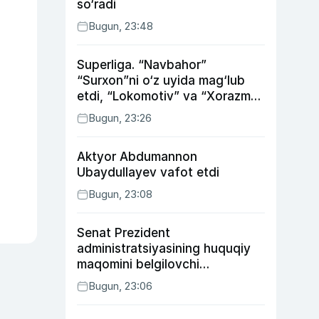
so‘radi
Bugun, 23:48
Superliga. “Navbahor”
“Surxon”ni o‘z uyida mag‘lub
etdi, “Lokomotiv” va “Xorazm”
uyda g‘alaba qozondi
Bugun, 23:26
Aktyor Abdu­mannon
Ubaydullayev vafot etdi
Bugun, 23:08
Senat Prezident
administratsiyasining huquqiy
maqomini belgilovchi
konstitutsiyaviy qonunni
Bugun, 23:06
ma’qulladi