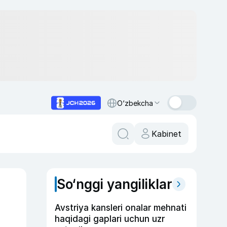
O‘zbekcha
Kabinet
So‘nggi yangiliklar
Avstriya kansleri onalar mehnati
haqidagi gaplari uchun uzr