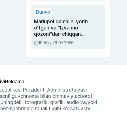
qolgan voqea
Dunyo
Mariupol qamalini yorib
oʻtgan va “Izvarino
qozoni”dan chiqqan
qahramon — Ukraina
19:50 / 29.07.2026
armiyasi bosh
qoʻmondoni Drapatiy
haqida
ivi
Reklama
publikasi Prezidenti Administratsiyasi
-sonli guvohnoma bilan ommaviy axborot
shuningdek, fotografik, grafik, audio va/yoki
et-nashrining muallifligini ko‘rsatuvchi