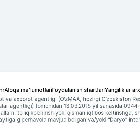
hr
Aloqa ma'lumotlari
Foydalanish shartlari
Yangiliklar arx
t va axborot agentligi (O‘zMAA, hozirgi O‘zbekiston Res
ar agentligi) tomonidan 13.03.2015 yil sanasida 0944
allarni to‘liq ko‘chirish yoki qisman iqtibos keltirishga, 
ytiga giperhavola mavjud bo‘lgan va/yoki “Daryo” intern