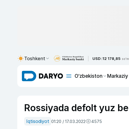
Toshkent
USD :
12 178,85
so'm
O‘zbekiston
Markaziy
Rossiyada defolt yuz be
Iqtisodiyot
01:20 / 17.03.2022
4575