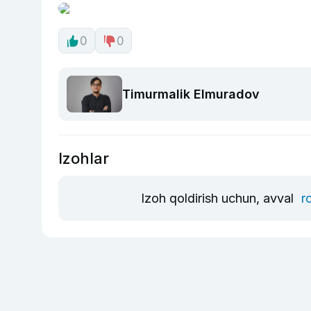
0
0
Timurmalik Elmuradov
Izohlar
Izoh qoldirish uchun, avval
r