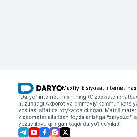
Maxfiylik siyosati
Internet-nas
“Daryo” internet-nashrining (O‘zbekiston matbuo
huzuridagi Axborot va ommaviy kommunikatsiyal
vositasi sifatida ro‘yxatga olingan. Matnli materi
videomateriallaridan foydalanishga “daryo.uz” sa
yozuv ilova qilingan taqdirda yo‘l qo‘yiladi.