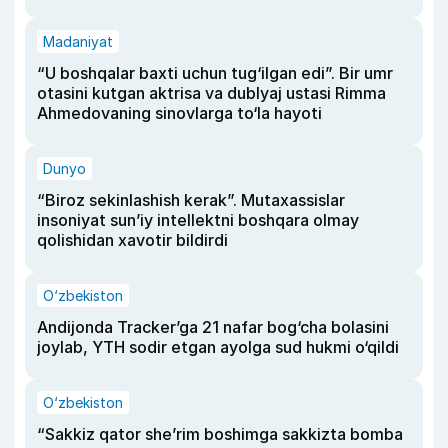
Madaniyat
“U boshqalar baxti uchun tug‘ilgan edi”. Bir umr
otasini kutgan aktrisa va dublyaj ustasi Rimma
Ahmedovaning sinovlarga to‘la hayoti
Dunyo
“Biroz sekinlashish kerak”. Mutaxassislar
insoniyat sun’iy intellektni boshqara olmay
qolishidan xavotir bildirdi
O‘zbekiston
Andijonda Tracker’ga 21 nafar bog‘cha bolasini
joylab, YTH sodir etgan ayolga sud hukmi o‘qildi
O‘zbekiston
“Sakkiz qator she’rim boshimga sakkizta bomba