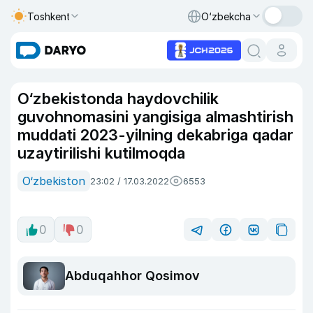
Toshkent
O‘zbekcha
O‘zbekistonda haydovchilik
guvohnomasini yangisiga almashtirish
muddati 2023-yilning dekabriga qadar
uzaytirilishi kutilmoqda
O‘zbekiston
23:02 / 17.03.2022
6553
0
0
Abduqahhor Qosimov