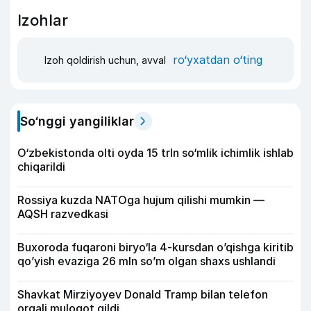
Izohlar
ro‘yxatdan o‘ting
Izoh qoldirish uchun, avval
So‘nggi yangiliklar
O‘zbekistonda olti oyda 15 trln so‘mlik ichimlik ishlab
chiqarildi
Rossiya kuzda NATOga hujum qilishi mumkin —
AQSH razvedkasi
Buxoroda fuqaroni biryo‘la 4-kursdan o’qishga kiritib
qo’yish evaziga 26 mln so’m olgan shaxs ushlandi
Shavkat Mirziyoyev Donald Tramp bilan telefon
orqali muloqot qildi