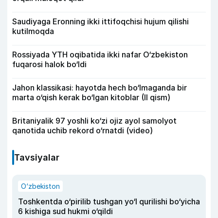
Saudiyaga Eronning ikki ittifoqchisi hujum qilishi
kutilmoqda
Rossiyada YTH oqibatida ikki nafar O‘zbekiston
fuqarosi halok bo‘ldi
Jahon klassikasi: hayotda hech bo‘lmaganda bir
marta o‘qish kerak bo‘lgan kitoblar (II qism)
Britaniyalik 97 yoshli ko‘zi ojiz ayol samolyot
qanotida uchib rekord o‘rnatdi (video)
Tavsiyalar
O‘zbekiston
Toshkentda o‘pirilib tushgan yo‘l qurilishi bo‘yicha
6 kishiga sud hukmi o‘qildi