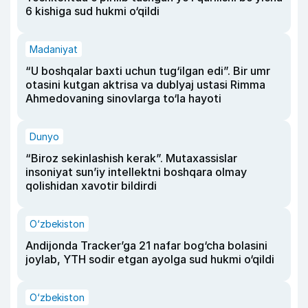
6 kishiga sud hukmi o‘qildi
Madaniyat
“U boshqalar baxti uchun tug‘ilgan edi”. Bir umr
otasini kutgan aktrisa va dublyaj ustasi Rimma
Ahmedovaning sinovlarga to‘la hayoti
Dunyo
“Biroz sekinlashish kerak”. Mutaxassislar
insoniyat sun’iy intellektni boshqara olmay
qolishidan xavotir bildirdi
O‘zbekiston
Andijonda Tracker’ga 21 nafar bog‘cha bolasini
joylab, YTH sodir etgan ayolga sud hukmi o‘qildi
O‘zbekiston