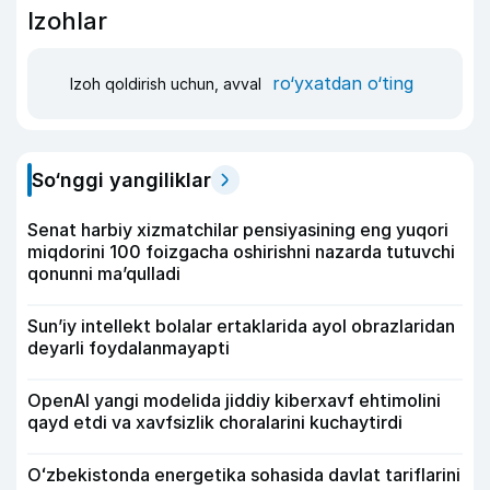
Izohlar
ro‘yxatdan o‘ting
Izoh qoldirish uchun, avval
So‘nggi yangiliklar
Senat harbiy xizmatchilar pensiyasining eng yuqori
miqdorini 100 foizgacha oshirishni nazarda tutuvchi
qonunni ma’qulladi
Sun’iy intellekt bolalar ertaklarida ayol obrazlaridan
deyarli foydalanmayapti
OpenAI yangi modelida jiddiy kiberxavf ehtimolini
qayd etdi va xavfsizlik choralarini kuchaytirdi
Oʻzbekistonda energetika sohasida davlat tariflarini