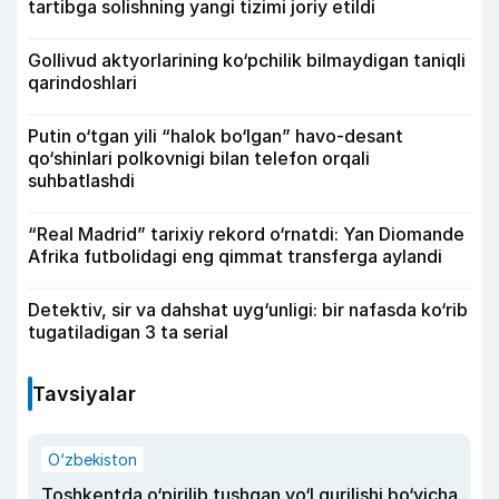
tartibga solishning yangi tizimi joriy etildi
Gollivud aktyorlarining ko‘pchilik bilmaydigan taniqli
qarindoshlari
Putin o‘tgan yili “halok bo‘lgan” havo-desant
qo‘shinlari polkovnigi bilan telefon orqali
suhbatlashdi
“Real Madrid” tarixiy rekord o‘rnatdi: Yan Diomande
Afrika futbolidagi eng qimmat transferga aylandi
Detektiv, sir va dahshat uyg‘unligi: bir nafasda ko‘rib
tugatiladigan 3 ta serial
Tavsiyalar
O‘zbekiston
Toshkentda o‘pirilib tushgan yo‘l qurilishi bo‘yicha