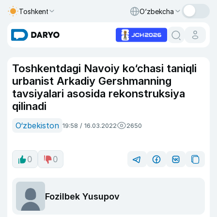
Toshkent
O‘zbekcha
Toshkentdagi Navoiy ko‘chasi taniqli
urbanist Arkadiy Gershmanning
tavsiyalari asosida rekonstruksiya
qilinadi
O‘zbekiston
19:58 / 16.03.2022
2650
0
0
Fozilbek Yusupov