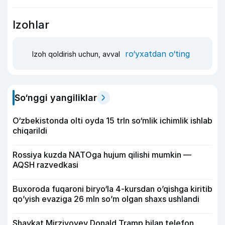
Izohlar
ro‘yxatdan o‘ting
Izoh qoldirish uchun, avval
So‘nggi yangiliklar
O‘zbekistonda olti oyda 15 trln so‘mlik ichimlik ishlab
chiqarildi
Rossiya kuzda NATOga hujum qilishi mumkin —
AQSH razvedkasi
Buxoroda fuqaroni biryo‘la 4-kursdan o’qishga kiritib
qo’yish evaziga 26 mln so’m olgan shaxs ushlandi
Shavkat Mirziyoyev Donald Tramp bilan telefon