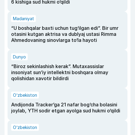
6 kishiga sud hukmi o‘qildi
Madaniyat
“U boshqalar baxti uchun tug‘ilgan edi”. Bir umr
otasini kutgan aktrisa va dublyaj ustasi Rimma
Ahmedovaning sinovlarga to‘la hayoti
Dunyo
“Biroz sekinlashish kerak”. Mutaxassislar
insoniyat sun’iy intellektni boshqara olmay
qolishidan xavotir bildirdi
O‘zbekiston
Andijonda Tracker’ga 21 nafar bog‘cha bolasini
joylab, YTH sodir etgan ayolga sud hukmi o‘qildi
O‘zbekiston