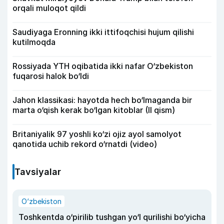
orqali muloqot qildi
Saudiyaga Eronning ikki ittifoqchisi hujum qilishi
kutilmoqda
Rossiyada YTH oqibatida ikki nafar O‘zbekiston
fuqarosi halok bo‘ldi
Jahon klassikasi: hayotda hech bo‘lmaganda bir
marta o‘qish kerak bo‘lgan kitoblar (II qism)
Britaniyalik 97 yoshli ko‘zi ojiz ayol samolyot
qanotida uchib rekord o‘rnatdi (video)
Tavsiyalar
O‘zbekiston
Toshkentda o‘pirilib tushgan yo‘l qurilishi bo‘yicha