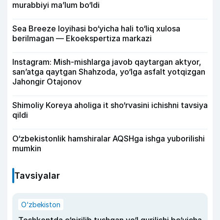
murabbiyi ma’lum bo‘ldi
Sea Breeze loyihasi bo‘yicha hali to‘liq xulosa
berilmagan — Ekoekspertiza markazi
Instagram: Mish-mishlarga javob qaytargan aktyor,
san’atga qaytgan Shahzoda, yo‘lga asfalt yotqizgan
Jahongir Otajonov
Shimoliy Koreya aholiga it sho‘rvasini ichishni tavsiya
qildi
O‘zbekistonlik hamshiralar AQSHga ishga yuborilishi
mumkin
Tavsiyalar
O‘zbekiston