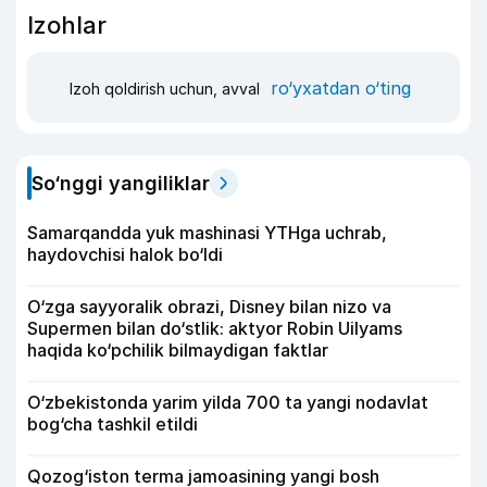
Izohlar
ro‘yxatdan o‘ting
Izoh qoldirish uchun, avval
So‘nggi yangiliklar
Samarqandda yuk mashinasi YTHga uchrab,
haydovchisi halok bo‘ldi
O‘zga sayyoralik obrazi, Disney bilan nizo va
Supermen bilan do‘stlik: aktyor Robin Uilyams
haqida ko‘pchilik bilmaydigan faktlar
O‘zbekistonda yarim yilda 700 ta yangi nodavlat
bog‘cha tashkil etildi
Qozog‘iston terma jamoasining yangi bosh