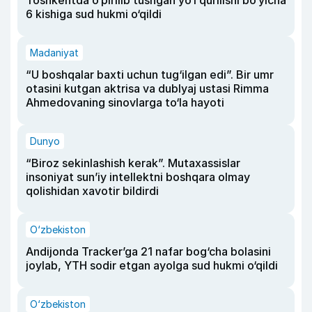
Toshkentda o‘pirilib tushgan yo‘l qurilishi bo‘yicha
6 kishiga sud hukmi o‘qildi
Madaniyat
“U boshqalar baxti uchun tug‘ilgan edi”. Bir umr
otasini kutgan aktrisa va dublyaj ustasi Rimma
Ahmedovaning sinovlarga to‘la hayoti
Dunyo
“Biroz sekinlashish kerak”. Mutaxassislar
insoniyat sun’iy intellektni boshqara olmay
qolishidan xavotir bildirdi
O‘zbekiston
Andijonda Tracker’ga 21 nafar bog‘cha bolasini
joylab, YTH sodir etgan ayolga sud hukmi o‘qildi
O‘zbekiston