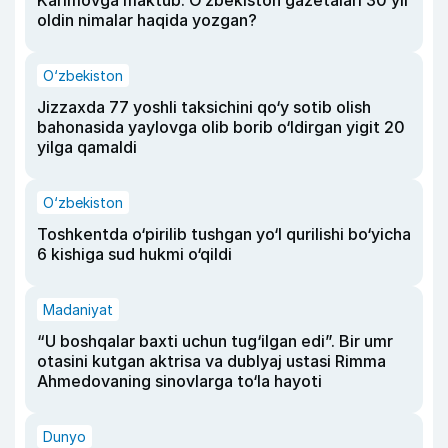
oldin nimalar haqida yozgan?
O‘zbekiston
Jizzaxda 77 yoshli taksichini qo‘y sotib olish
bahonasida yaylovga olib borib o‘ldirgan yigit 20
yilga qamaldi
O‘zbekiston
Toshkentda o‘pirilib tushgan yo‘l qurilishi bo‘yicha
6 kishiga sud hukmi o‘qildi
Madaniyat
“U boshqalar baxti uchun tug‘ilgan edi”. Bir umr
otasini kutgan aktrisa va dublyaj ustasi Rimma
Ahmedovaning sinovlarga to‘la hayoti
Dunyo