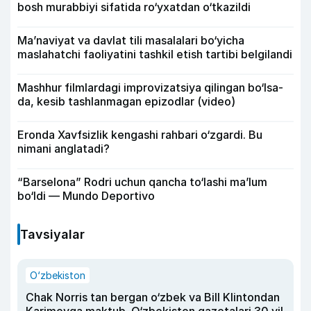
bosh murabbiyi sifatida ro‘yxatdan o‘tkazildi
Ma’naviyat va davlat tili masalalari bo‘yicha
maslahatchi faoliyatini tashkil etish tartibi belgilandi
Mashhur filmlardagi improvizatsiya qilingan bo‘lsa-
da, kesib tashlanmagan epizodlar (video)
Eronda Xavfsizlik kengashi rahbari o‘zgardi. Bu
nimani anglatadi?
“Barselona” Rodri uchun qancha to‘lashi ma’lum
bo‘ldi — Mundo Deportivo
Tavsiyalar
O‘zbekiston
Chak Norris tan bergan o‘zbek va Bill Klintondan
Karimovga maktub. O‘zbekiston gazetalari 30 yil