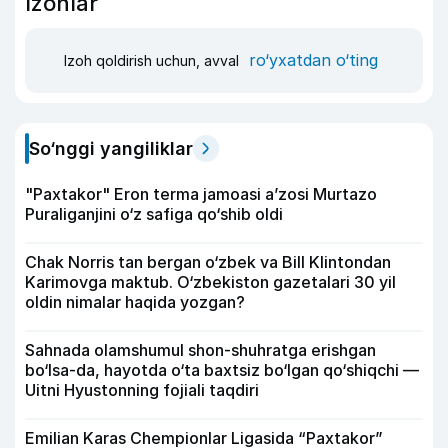
Izohlar
ro‘yxatdan o‘ting
Izoh qoldirish uchun, avval
So‘nggi yangiliklar
"Paxtakor" Eron terma jamoasi a’zosi Murtazo
Puraliganjini o‘z safiga qo‘shib oldi
Chak Norris tan bergan o‘zbek va Bill Klintondan
Karimovga maktub. O‘zbekiston gazetalari 30 yil
oldin nimalar haqida yozgan?
Sahnada olamshumul shon-shuhratga erishgan
bo‘lsa-da, hayotda o‘ta baxtsiz bo‘lgan qo‘shiqchi —
Uitni Hyustonning fojiali taqdiri
Emilian Karas Chempionlar Ligasida “Paxtakor”