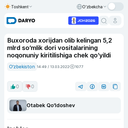
Toshkent
O‘zbekcha
Buxoroda xorijdan olib kelingan 5,2
mlrd so‘mlik dori vositalarining
noqonuniy kiritilishiga chek qo‘yildi
O‘zbekiston
14:49 / 13.03.2022
1077
0
0
Otabek Qo‘ldoshev