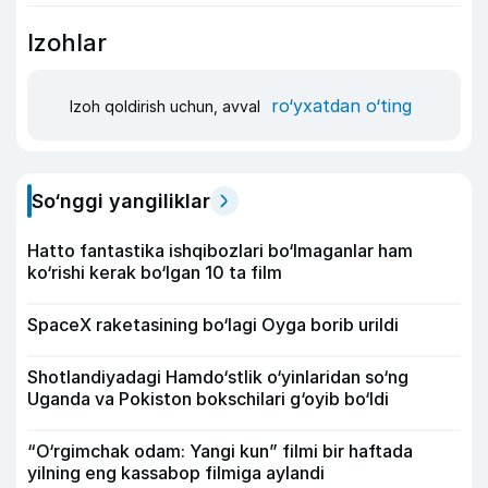
Izohlar
ro‘yxatdan o‘ting
Izoh qoldirish uchun, avval
So‘nggi yangiliklar
Hatto fantastika ishqibozlari bo‘lmaganlar ham
ko‘rishi kerak bo‘lgan 10 ta film
SpaceX raketasining bo‘lagi Oyga borib urildi
Shotlandiyadagi Hamdo‘stlik o‘yinlaridan so‘ng
Uganda va Pokiston bokschilari g‘oyib bo‘ldi
“O‘rgimchak odam: Yangi kun” filmi bir haftada
yilning eng kassabop filmiga aylandi