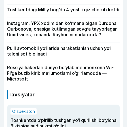
Toshkentdagi Milliy bog‘da 4 yoshli qiz cho‘kib ketdi
Instagram: YPX xodimidan ko‘rmana olgan Durdona
Qurbonova, onasiga kutilmagan sovg‘a tayyorlagan
Umid vines, xonanda Rayhon nimadan xafa?
Pulli avtomobil yo‘llarida harakatlanish uchun yo‘l
taloni sotib olinadi
Rossiya hakerlari dunyo bo‘ylab mehmonxona Wi-
Fi’ga buzib kirib ma’lumotlarni o‘g‘irlamoqda —
Microsoft
Tavsiyalar
O‘zbekiston
Toshkentda o‘pirilib tushgan yo‘l qurilishi bo‘yicha
6 kishiga sud hukmi o‘qildi