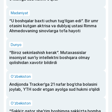
Madaniyat
“U boshqalar baxti uchun tug‘ilgan edi”. Bir umr
otasini kutgan aktrisa va dublyaj ustasi Rimma
Ahmedovaning sinovlarga to‘la hayoti
Dunyo
“Biroz sekinlashish kerak”. Mutaxassislar
insoniyat sun’iy intellektni boshqara olmay
qolishidan xavotir bildirdi
O‘zbekiston
Andijonda Tracker’ga 21 nafar bog‘cha bolasini
joylab, YTH sodir etgan ayolga sud hukmi o‘qildi
O‘zbekiston
“Sakkiz qator she’rim boshimga sakkizta bomba