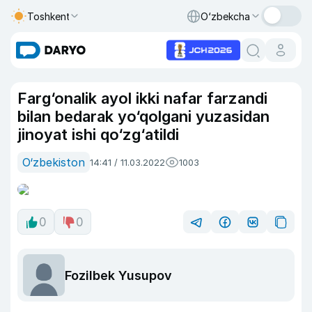
Toshkent
O‘zbekcha
Farg‘onalik ayol ikki nafar farzandi
bilan bedarak yo‘qolgani yuzasidan
jinoyat ishi qo‘zg‘atildi
O‘zbekiston
14:41 / 11.03.2022
1003
0
0
Fozilbek Yusupov