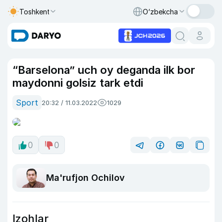
Toshkent
O‘zbekcha
“Barselona” uch oy deganda ilk bor
maydonni golsiz tark etdi
Sport
20:32 / 11.03.2022
1029
0
0
Ma'rufjon Ochilov
Izohlar