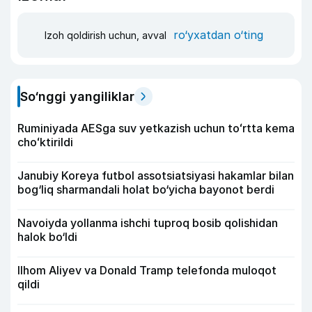
ro‘yxatdan o‘ting
Izoh qoldirish uchun, avval
So‘nggi yangiliklar
Ruminiyada AESga suv yetkazish uchun toʻrtta kema
choʻktirildi
Janubiy Koreya futbol assotsiatsiyasi hakamlar bilan
bog‘liq sharmandali holat bo‘yicha bayonot berdi
Navoiyda yollanma ishchi tuproq bosib qolishidan
halok bo‘ldi
Ilhom Aliyev va Donald Tramp telefonda muloqot
qildi