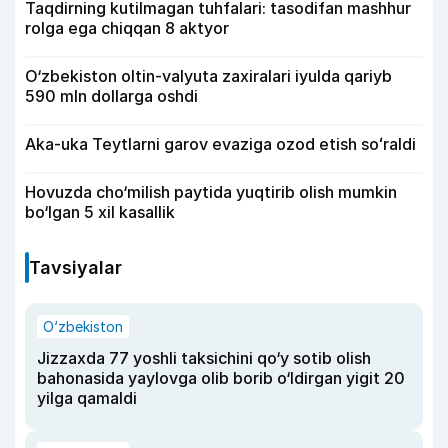
Taqdirning kutilmagan tuhfalari: tasodifan mashhur
rolga ega chiqqan 8 aktyor
O‘zbekiston oltin-valyuta zaxiralari iyulda qariyb
590 mln dollarga oshdi
Aka-uka Teytlarni garov evaziga ozod etish soʻraldi
Hovuzda cho‘milish paytida yuqtirib olish mumkin
bo‘lgan 5 xil kasallik
Tavsiyalar
O‘zbekiston
Jizzaxda 77 yoshli taksichini qo‘y sotib olish
bahonasida yaylovga olib borib o‘ldirgan yigit 20
yilga qamaldi