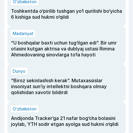
O‘zbekiston
Toshkentda o‘pirilib tushgan yo‘l qurilishi bo‘yicha
6 kishiga sud hukmi o‘qildi
Madaniyat
“U boshqalar baxti uchun tug‘ilgan edi”. Bir umr
otasini kutgan aktrisa va dublyaj ustasi Rimma
Ahmedovaning sinovlarga to‘la hayoti
Dunyo
“Biroz sekinlashish kerak”. Mutaxassislar
insoniyat sun’iy intellektni boshqara olmay
qolishidan xavotir bildirdi
O‘zbekiston
Andijonda Tracker’ga 21 nafar bog‘cha bolasini
joylab, YTH sodir etgan ayolga sud hukmi o‘qildi