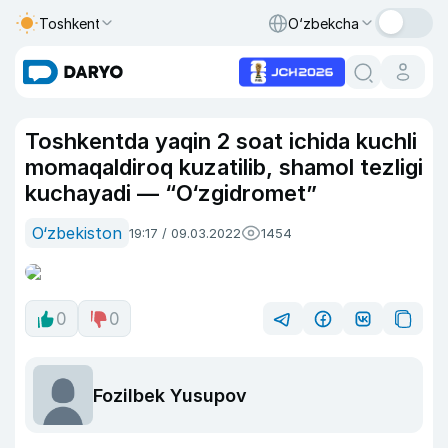
Toshkent
O‘zbekcha
Toshkentda yaqin 2 soat ichida kuchli
momaqaldiroq kuzatilib, shamol tezligi
kuchayadi — “O‘zgidromet”
O‘zbekiston
19:17 / 09.03.2022
1454
0
0
Fozilbek Yusupov