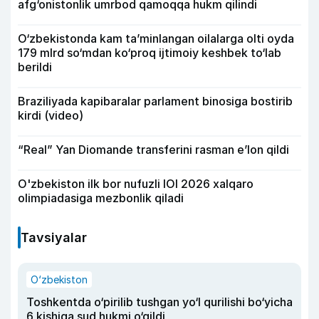
afg‘onistonlik umrbod qamoqqa hukm qilindi
O‘zbekistonda kam ta’minlangan oilalarga olti oyda
179 mlrd so‘mdan ko‘proq ijtimoiy keshbek to‘lab
berildi
Braziliyada kapibaralar parlament binosiga bostirib
kirdi (video)
“Real” Yan Diomande transferini rasman e’lon qildi
O'zbekiston ilk bor nufuzli IOI 2026 xalqaro
olimpiadasiga mezbonlik qiladi
Tavsiyalar
O‘zbekiston
Toshkentda o‘pirilib tushgan yo‘l qurilishi bo‘yicha
6 kishiga sud hukmi o‘qildi