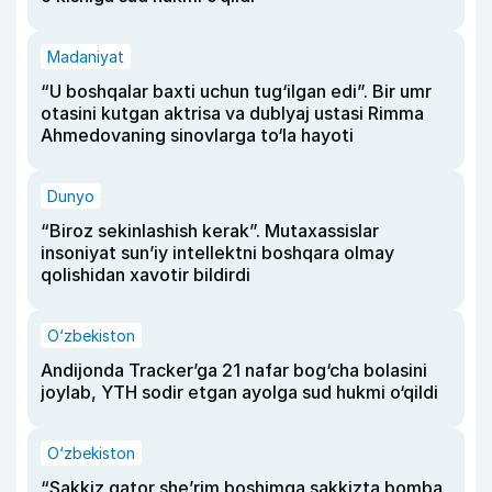
Madaniyat
“U boshqalar baxti uchun tug‘ilgan edi”. Bir umr
otasini kutgan aktrisa va dublyaj ustasi Rimma
Ahmedovaning sinovlarga to‘la hayoti
Dunyo
“Biroz sekinlashish kerak”. Mutaxassislar
insoniyat sun’iy intellektni boshqara olmay
qolishidan xavotir bildirdi
O‘zbekiston
Andijonda Tracker’ga 21 nafar bog‘cha bolasini
joylab, YTH sodir etgan ayolga sud hukmi o‘qildi
O‘zbekiston
“Sakkiz qator she’rim boshimga sakkizta bomba