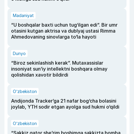
Madaniyat
“U boshqalar baxti uchun tug‘ilgan edi”. Bir umr
otasini kutgan aktrisa va dublyaj ustasi Rimma
Ahmedovaning sinovlarga to‘la hayoti
Dunyo
“Biroz sekinlashish kerak”. Mutaxassislar
insoniyat sun’iy intellektni boshqara olmay
qolishidan xavotir bildirdi
O‘zbekiston
Andijonda Tracker’ga 21 nafar bog‘cha bolasini
joylab, YTH sodir etgan ayolga sud hukmi o‘qildi
O‘zbekiston
“Sakkiz qator she’rim boshimga sakkizta bomba