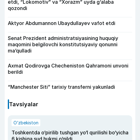
etdi, “Lokomotiv” va “Xorazm” uyda g‘alaba
qozondi
Aktyor Abdu­mannon Ubaydullayev vafot etdi
Senat Prezident administratsiyasining huquqiy
maqomini belgilovchi konstitutsiyaviy qonunni
ma’qulladi
Axmat Qodirovga Checheniston Qahramoni unvoni
berildi
“Manchester Siti” tarixiy transferni yakunladi
Tavsiyalar
O‘zbekiston
Toshkentda o‘pirilib tushgan yo‘l qurilishi bo‘yicha
6 kishiga sud hukmi o‘qildi