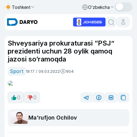
Toshkent
O‘zbekcha
Shveysariya prokuraturasi “PSJ”
prezidenti uchun 28 oylik qamoq
jazosi so‘ramoqda
Sport
18:17 / 09.03.2022
904
0
0
Ma'rufjon Ochilov