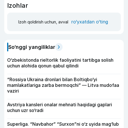
Izohlar
ro‘yxatdan o‘ting
Izoh qoldirish uchun, avval
So‘nggi yangiliklar
O‘zbekistonda rieltorlik faoliyatini tartibga solish
uchun alohida qonun qabul qilindi
“Rossiya Ukraina dronlari bilan Boltiqbo‘yi
mamlakatlariga zarba bermoqchi” — Litva mudofaa
vaziri
Avstriya kansleri onalar mehnati haqidagi gaplari
uchun uzr so‘radi
Superliga. “Navbahor” “Surxon”ni o‘z uyida mag‘lub