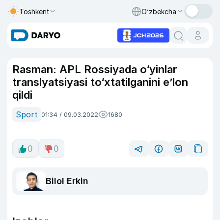
Toshkent
O‘zbekcha
Rasman: APL Rossiyada o‘yinlar
translyatsiyasi to‘xtatilganini e’lon
qildi
Sport
01:34 / 09.03.2022
1680
0
0
Bilol Erkin