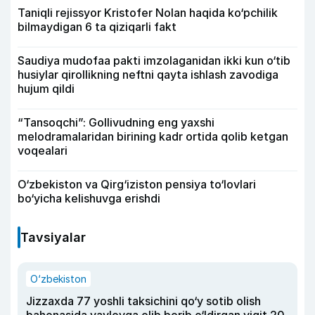
Taniqli rejissyor Kristofer Nolan haqida ko‘pchilik
bilmaydigan 6 ta qiziqarli fakt
Saudiya mudofaa pakti imzolaganidan ikki kun o‘tib
husiylar qirollikning neftni qayta ishlash zavodiga
hujum qildi
“Tansoqchi”: Gollivudning eng yaxshi
melodramalaridan birining kadr ortida qolib ketgan
voqealari
O‘zbekiston va Qirg‘iziston pensiya to‘lovlari
bo‘yicha kelishuvga erishdi
Tavsiyalar
O‘zbekiston
Jizzaxda 77 yoshli taksichini qo‘y sotib olish
bahonasida yaylovga olib borib o‘ldirgan yigit 20