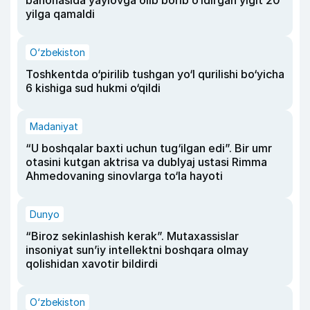
yilga qamaldi
O‘zbekiston
Toshkentda o‘pirilib tushgan yo‘l qurilishi bo‘yicha
6 kishiga sud hukmi o‘qildi
Madaniyat
“U boshqalar baxti uchun tug‘ilgan edi”. Bir umr
otasini kutgan aktrisa va dublyaj ustasi Rimma
Ahmedovaning sinovlarga to‘la hayoti
Dunyo
“Biroz sekinlashish kerak”. Mutaxassislar
insoniyat sun’iy intellektni boshqara olmay
qolishidan xavotir bildirdi
O‘zbekiston