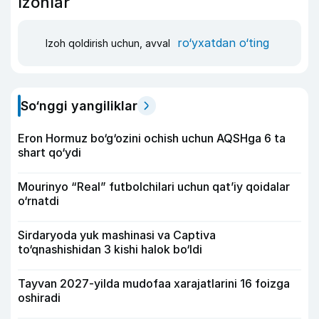
Izohlar
ro‘yxatdan o‘ting
Izoh qoldirish uchun, avval
So‘nggi yangiliklar
Eron Hormuz bo‘g‘ozini ochish uchun AQSHga 6 ta
shart qo‘ydi
Mourinyo “Real” futbolchilari uchun qat’iy qoidalar
o‘rnatdi
Sirdaryoda yuk mashinasi va Captiva
to‘qnashishidan 3 kishi halok bo‘ldi
Tayvan 2027-yilda mudofaa xarajatlarini 16 foizga
oshiradi