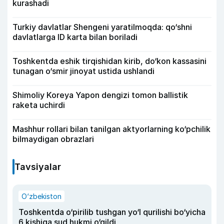
kurashadi
Turkiy davlatlar Shengeni yaratilmoqda: qo‘shni
davlatlarga ID karta bilan boriladi
Toshkentda eshik tirqishidan kirib, do‘kon kassasini
tunagan o‘smir jinoyat ustida ushlandi
Shimoliy Koreya Yapon dengizi tomon ballistik
raketa uchirdi
Mashhur rollari bilan tanilgan aktyorlarning ko‘pchilik
bilmaydigan obrazlari
Tavsiyalar
O‘zbekiston
Toshkentda o‘pirilib tushgan yo‘l qurilishi bo‘yicha
6 kishiga sud hukmi o‘qildi