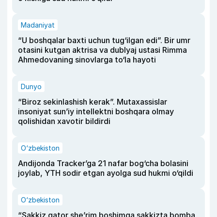
Madaniyat
“U boshqalar baxti uchun tug‘ilgan edi”. Bir umr
otasini kutgan aktrisa va dublyaj ustasi Rimma
Ahmedovaning sinovlarga to‘la hayoti
Dunyo
“Biroz sekinlashish kerak”. Mutaxassislar
insoniyat sun’iy intellektni boshqara olmay
qolishidan xavotir bildirdi
O‘zbekiston
Andijonda Tracker’ga 21 nafar bog‘cha bolasini
joylab, YTH sodir etgan ayolga sud hukmi o‘qildi
O‘zbekiston
“Sakkiz qator she’rim boshimga sakkizta bomba