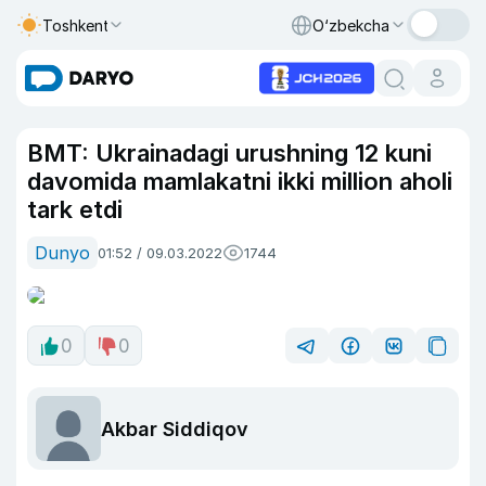
Toshkent
O‘zbekcha
BMT: Ukrainadagi urushning 12 kuni
davomida mamlakatni ikki million aholi
tark etdi
Dunyo
01:52 / 09.03.2022
1744
0
0
Akbar Siddiqov