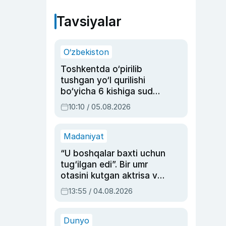
Tavsiyalar
O‘zbekiston
Toshkentda o‘pirilib
tushgan yo‘l qurilishi
bo‘yicha 6 kishiga sud
hukmi o‘qildi
10:10 / 05.08.2026
Madaniyat
“U boshqalar baxti uchun
tug‘ilgan edi”. Bir umr
otasini kutgan aktrisa va
dublyaj ustasi Rimma
13:55 / 04.08.2026
Ahmedovaning
sinovlarga to‘la hayoti
Dunyo