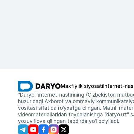
Maxfiylik siyosati
Internet-nas
“Daryo” internet-nashrining (O‘zbekiston matbuo
huzuridagi Axborot va ommaviy kommunikatsiyal
vositasi sifatida ro‘yxatga olingan. Matnli materi
videomateriallaridan foydalanishga “daryo.uz” sa
yozuv ilova qilingan taqdirda yo‘l qo‘yiladi.