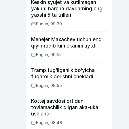
Keskin syujet va kutilmagan
yakun: barcha davrlarning eng
yaxshi 5 ta trilleri
Bugun, 09:30
Menejer Maxachev uchun eng
qiyin raqib kim ekanini aytdi
Bugun, 09:15
Tramp tug‘ilganlik bo‘yicha
fuqarolik berishni chekladi
Bugun, 08:55
Kottej savdosi ortidan
tovlamachilik qilgan aka-uka
ushlandi
Bugun, 08:48