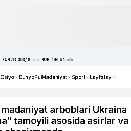
EUR :
RUB :
14 053,18
146,54
so'm
so'm
 Osiyo
Dunyo
Pul
Madaniyat
Sport
Layfstayl
a madaniyat arboblari Ukraina
 tamoyili asosida asirlar va