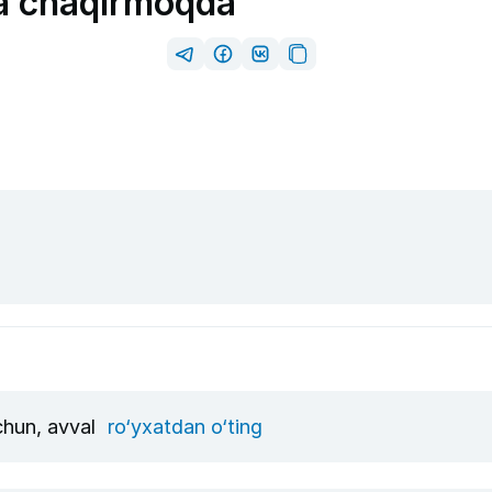
a chaqirmoqda
uchun, avval
ro‘yxatdan o‘ting