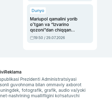
qolgan voqea
Dunyo
Mariupol qamalini yorib
oʻtgan va “Izvarino
qozoni”dan chiqqan
qahramon — Ukraina
19:50 / 29.07.2026
armiyasi bosh
qoʻmondoni Drapatiy
haqida
ivi
Reklama
publikasi Prezidenti Administratsiyasi
-sonli guvohnoma bilan ommaviy axborot
shuningdek, fotografik, grafik, audio va/yoki
et-nashrining muallifligini ko‘rsatuvchi