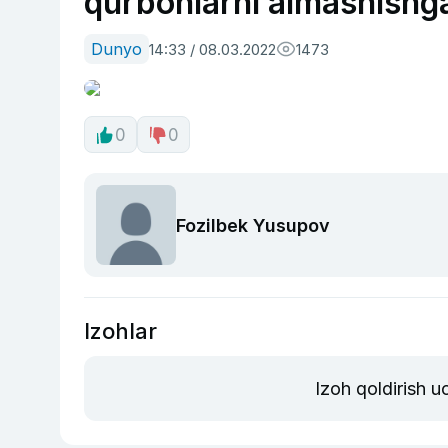
qurbonlarni almashishg
Dunyo
14:33 / 08.03.2022
1473
0
0
Fozilbek Yusupov
Izohlar
Izoh qoldirish 