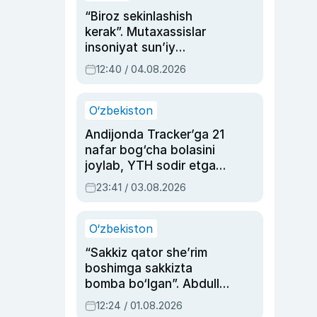
“Biroz sekinlashish
kerak”. Mutaxassislar
insoniyat sun’iy
intellektni boshqara
12:40 / 04.08.2026
olmay qolishidan xavotir
bildirdi
O‘zbekiston
Andijonda Tracker’ga 21
nafar bog‘cha bolasini
joylab, YTH sodir etgan
ayolga sud hukmi o‘qildi
23:41 / 03.08.2026
O‘zbekiston
“Sakkiz qator she’rim
boshimga sakkizta
bomba bo‘lgan”. Abdulla
Oripovni siyosiy
12:24 / 01.08.2026
ayblovlardan asrab