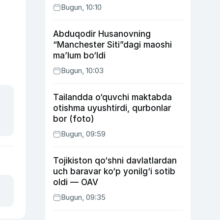
Bugun, 10:10
Abduqodir Husanovning
“Manchester Siti”dagi maoshi
ma’lum bo‘ldi
Bugun, 10:03
Tailandda o‘quvchi maktabda
otishma uyushtirdi, qurbonlar
bor (foto)
Bugun, 09:59
Tojikiston qo‘shni davlatlardan
uch baravar ko‘p yonilg‘i sotib
oldi — OAV
Bugun, 09:35