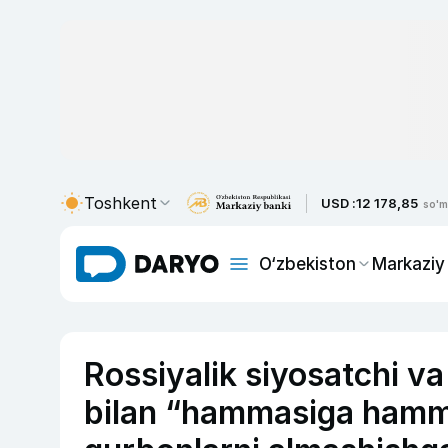
Toshkent
USD :
12 178,85
so'm
O‘zbekiston
Markaziy
Rossiyalik siyosatchi v
bilan “hammasiga hamma”