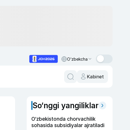
O‘zbekcha
Kabinet
So‘nggi yangiliklar
O‘zbekistonda chorvachilik
sohasida subsidiyalar ajratiladi