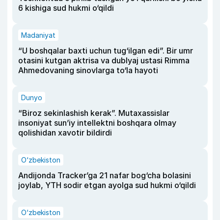
6 kishiga sud hukmi o‘qildi
Madaniyat
“U boshqalar baxti uchun tug‘ilgan edi”. Bir umr
otasini kutgan aktrisa va dublyaj ustasi Rimma
Ahmedovaning sinovlarga to‘la hayoti
Dunyo
“Biroz sekinlashish kerak”. Mutaxassislar
insoniyat sun’iy intellektni boshqara olmay
qolishidan xavotir bildirdi
O‘zbekiston
Andijonda Tracker’ga 21 nafar bog‘cha bolasini
joylab, YTH sodir etgan ayolga sud hukmi o‘qildi
O‘zbekiston