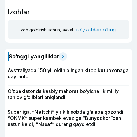
Izohlar
ro‘yxatdan o‘ting
Izoh qoldirish uchun, avval
So‘nggi yangiliklar
Avstraliyada 150 yil oldin olingan kitob kutubxonaga
qaytarildi
O‘zbekistonda kasbiy mahorat bo‘yicha ilk milliy
tanlov g‘oliblari aniqlandi
Superliga. “Neftchi” yirik hisobda g‘alaba qozondi,
“OKMK” super kambek evaziga “Bunyodkor”dan
ustun keldi, “Nasaf” durang qayd etdi