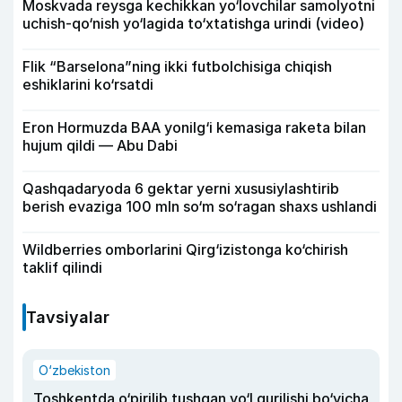
Moskvada reysga kechikkan yo‘lovchilar samolyotni
uchish-qo‘nish yo‘lagida to‘xtatishga urindi (video)
Flik “Barselona”ning ikki futbolchisiga chiqish
eshiklarini ko‘rsatdi
Eron Hormuzda BAA yonilg‘i kemasiga raketa bilan
hujum qildi — Abu Dabi
Qashqadaryoda 6 gektar yerni xususiylashtirib
berish evaziga 100 mln so‘m so‘ragan shaxs ushlandi
Wildberries omborlarini Qirg‘izistonga ko‘chirish
taklif qilindi
Tavsiyalar
O‘zbekiston
Toshkentda o‘pirilib tushgan yo‘l qurilishi bo‘yicha